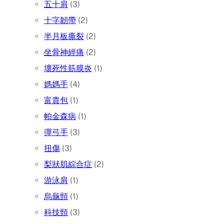
五十肩
(3)
十字韌帶
(2)
半月板撕裂
(2)
坐骨神經痛
(2)
壞死性筋膜炎
(1)
媽媽手
(4)
富貴包
(1)
帕金森病
(1)
彈弓手
(3)
扭傷
(3)
梨狀肌綜合症
(2)
游泳肩
(1)
烏龜頸
(1)
科技頸
(3)