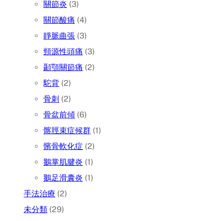
關節炎
(3)
關節酸痛
(4)
靜脈曲張
(3)
頸源性頭痛
(3)
顳顎關節痛
(2)
駝背
(2)
骨刺
(2)
骨盆前傾
(6)
髂脛束症候群
(1)
髕骨軟化症
(2)
鵝掌肌腱炎
(1)
鵝足滑囊炎
(1)
手法治療
(2)
未分類
(29)