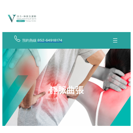
Skip
立
to
即
查
content
詢
預約熱線
852-64918174
靜脈曲張