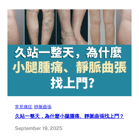
常見痛症
, 
靜脈曲張
久站一整天，為什麼小腿腫痛、靜脈曲張找上門？
September 19, 2025