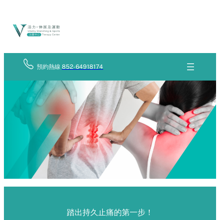
Skip
立
to
即
查
content
詢
預約熱線
852-64918174
踏出持久止痛的第一步！