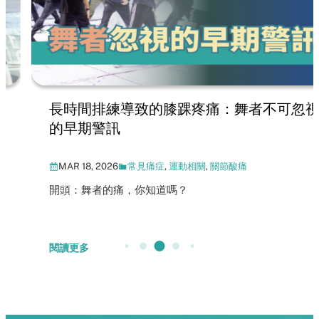
長時間排練導致的膝踝疼痛：舞者不可忽視
的早期警訊
MAR 18, 2026
常見痛症
,
運動相關
,
關節酸痛
開頭：舞者的痛，你知道嗎？
閱讀更多