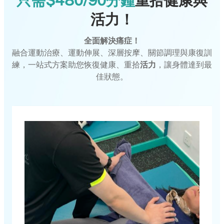
只需$480/90分鐘
重拾健康與
活力！
全面解決痛症！
融合運動治療、運動伸展、深層按摩、關節調理與康復訓
練，一站式方案助您恢復健康、重拾
活力
，讓身體達到最
佳狀態。