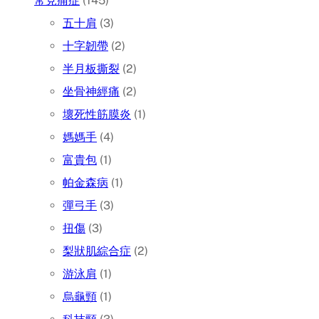
常見痛症
(145)
五十肩
(3)
十字韌帶
(2)
半月板撕裂
(2)
坐骨神經痛
(2)
壞死性筋膜炎
(1)
媽媽手
(4)
富貴包
(1)
帕金森病
(1)
彈弓手
(3)
扭傷
(3)
梨狀肌綜合症
(2)
游泳肩
(1)
烏龜頸
(1)