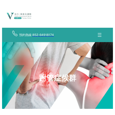
Skip
立
to
即
查
content
詢
預約熱線
852-64918174
跗管症候群