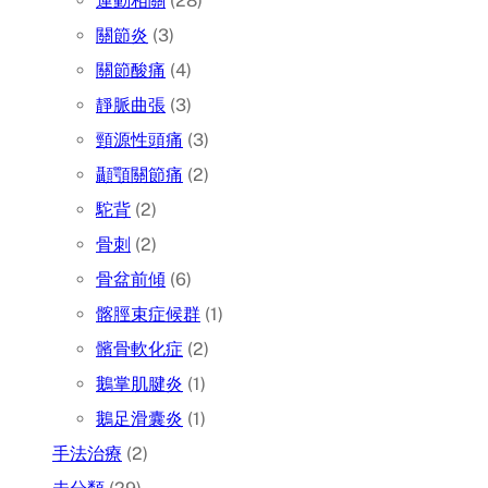
運動相關
(28)
關節炎
(3)
關節酸痛
(4)
靜脈曲張
(3)
頸源性頭痛
(3)
顳顎關節痛
(2)
駝背
(2)
骨刺
(2)
骨盆前傾
(6)
髂脛束症候群
(1)
髕骨軟化症
(2)
鵝掌肌腱炎
(1)
鵝足滑囊炎
(1)
手法治療
(2)