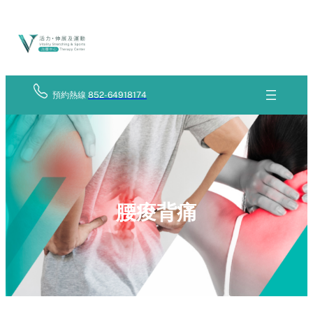
Skip
立
to
即
查
content
詢
預約熱線
852-64918174
腰痠背痛