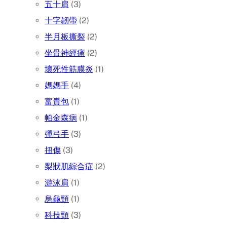
五十肩
(3)
十字韌帶
(2)
半月板撕裂
(2)
坐骨神經痛
(2)
壞死性筋膜炎
(1)
媽媽手
(4)
富貴包
(1)
帕金森病
(1)
彈弓手
(3)
扭傷
(3)
梨狀肌綜合症
(2)
游泳肩
(1)
烏龜頸
(1)
科技頸
(3)