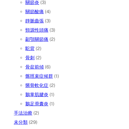
關節炎
(3)
關節酸痛
(4)
靜脈曲張
(3)
頸源性頭痛
(3)
顳顎關節痛
(2)
駝背
(2)
骨刺
(2)
骨盆前傾
(6)
髂脛束症候群
(1)
髕骨軟化症
(2)
鵝掌肌腱炎
(1)
鵝足滑囊炎
(1)
手法治療
(2)
未分類
(29)