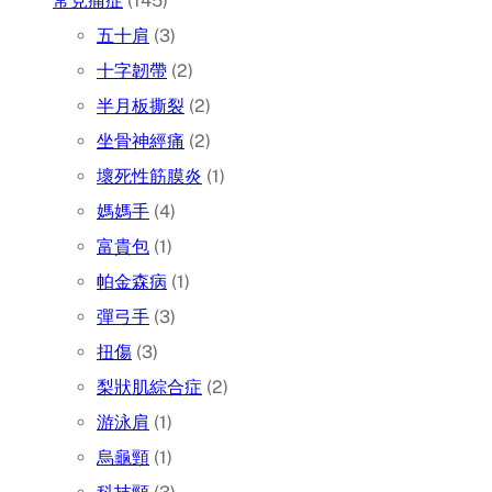
常見痛症
(145)
五十肩
(3)
十字韌帶
(2)
半月板撕裂
(2)
坐骨神經痛
(2)
壞死性筋膜炎
(1)
媽媽手
(4)
富貴包
(1)
帕金森病
(1)
彈弓手
(3)
扭傷
(3)
梨狀肌綜合症
(2)
游泳肩
(1)
烏龜頸
(1)