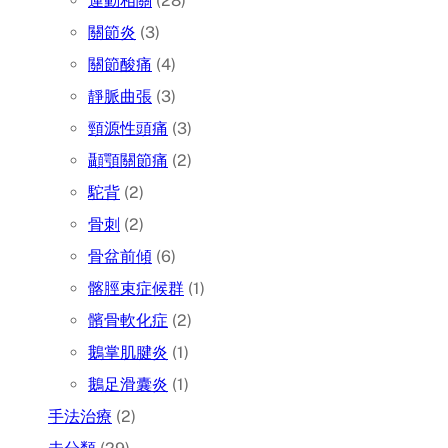
運動相關
(28)
關節炎
(3)
關節酸痛
(4)
靜脈曲張
(3)
頸源性頭痛
(3)
顳顎關節痛
(2)
駝背
(2)
骨刺
(2)
骨盆前傾
(6)
髂脛束症候群
(1)
髕骨軟化症
(2)
鵝掌肌腱炎
(1)
鵝足滑囊炎
(1)
手法治療
(2)