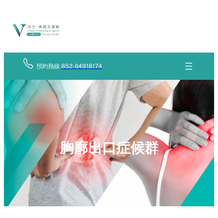
Skip
立
to
即
查
content
詢
預約熱線
852-64918174
胸廓出口症候群