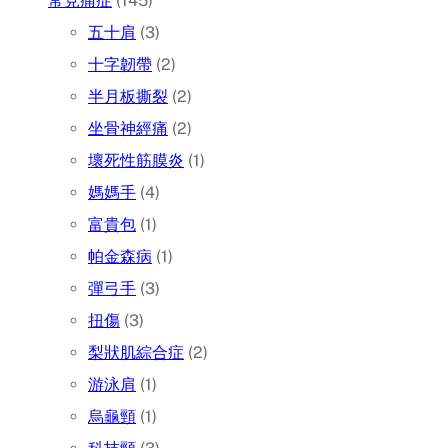
常見痛症
(145)
五十肩
(3)
十字韌帶
(2)
半月板撕裂
(2)
坐骨神經痛
(2)
壞死性筋膜炎
(1)
媽媽手
(4)
富貴包
(1)
帕金森病
(1)
彈弓手
(3)
扭傷
(3)
梨狀肌綜合症
(2)
游泳肩
(1)
烏龜頸
(1)