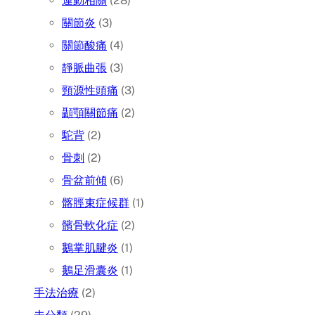
運動相關
(28)
關節炎
(3)
關節酸痛
(4)
靜脈曲張
(3)
頸源性頭痛
(3)
顳顎關節痛
(2)
駝背
(2)
骨刺
(2)
骨盆前傾
(6)
髂脛束症候群
(1)
髕骨軟化症
(2)
鵝掌肌腱炎
(1)
鵝足滑囊炎
(1)
手法治療
(2)