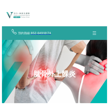
Skip
立
to
即
查
content
詢
預約熱線
852-64918174
肱骨外上髁炎