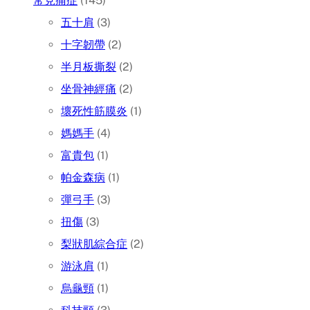
常見痛症
(145)
五十肩
(3)
十字韌帶
(2)
半月板撕裂
(2)
坐骨神經痛
(2)
壞死性筋膜炎
(1)
媽媽手
(4)
富貴包
(1)
帕金森病
(1)
彈弓手
(3)
扭傷
(3)
梨狀肌綜合症
(2)
游泳肩
(1)
烏龜頸
(1)