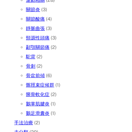
運動相關
(28)
關節炎
(3)
關節酸痛
(4)
靜脈曲張
(3)
頸源性頭痛
(3)
顳顎關節痛
(2)
駝背
(2)
骨刺
(2)
骨盆前傾
(6)
髂脛束症候群
(1)
髕骨軟化症
(2)
鵝掌肌腱炎
(1)
鵝足滑囊炎
(1)
手法治療
(2)