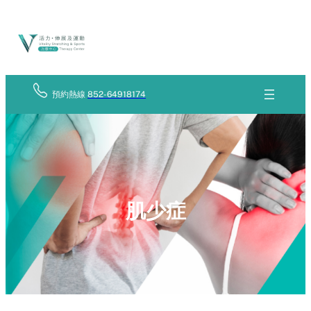
Skip
立
to
即
查
content
詢
預約熱線
852-64918174
肌少症