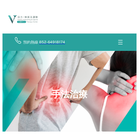
Skip
立
to
即
查
content
詢
預約熱線
852-64918174
手法治療