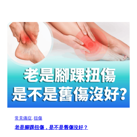
常見痛症
, 
扭傷
老是腳踝扭傷，是不是舊傷沒好？