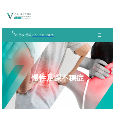
Skip
立
to
即
查
content
詢
預約熱線
852-64918174
慢性足踝不穩症