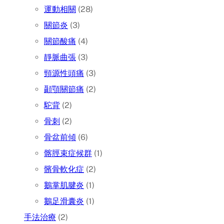
運動相關
(28)
關節炎
(3)
關節酸痛
(4)
靜脈曲張
(3)
頸源性頭痛
(3)
顳顎關節痛
(2)
駝背
(2)
骨刺
(2)
骨盆前傾
(6)
髂脛束症候群
(1)
髕骨軟化症
(2)
鵝掌肌腱炎
(1)
鵝足滑囊炎
(1)
手法治療
(2)