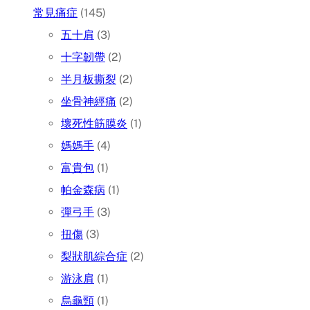
常見痛症
(145)
五十肩
(3)
十字韌帶
(2)
半月板撕裂
(2)
坐骨神經痛
(2)
壞死性筋膜炎
(1)
媽媽手
(4)
富貴包
(1)
帕金森病
(1)
彈弓手
(3)
扭傷
(3)
梨狀肌綜合症
(2)
游泳肩
(1)
烏龜頸
(1)