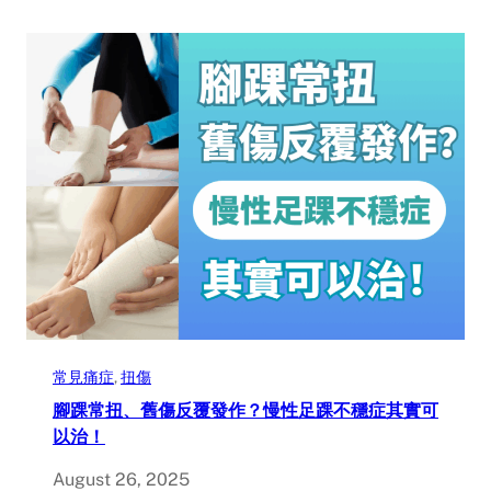
常見痛症
, 
扭傷
腳踝常扭、舊傷反覆發作？慢性足踝不穩症其實可
以治！
August 26, 2025