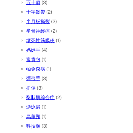
五十肩
(3)
十字韌帶
(2)
半月板撕裂
(2)
坐骨神經痛
(2)
壞死性筋膜炎
(1)
媽媽手
(4)
富貴包
(1)
帕金森病
(1)
彈弓手
(3)
扭傷
(3)
梨狀肌綜合症
(2)
游泳肩
(1)
烏龜頸
(1)
科技頸
(3)