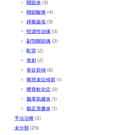
關節炎
(3)
關節酸痛
(4)
靜脈曲張
(3)
頸源性頭痛
(3)
顳顎關節痛
(2)
駝背
(2)
骨刺
(2)
骨盆前傾
(6)
髂脛束症候群
(1)
髕骨軟化症
(2)
鵝掌肌腱炎
(1)
鵝足滑囊炎
(1)
手法治療
(2)
未分類
(29)