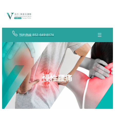
Skip
立
to
即
查
content
詢
預約熱線
852-64918174
慢性腰痛