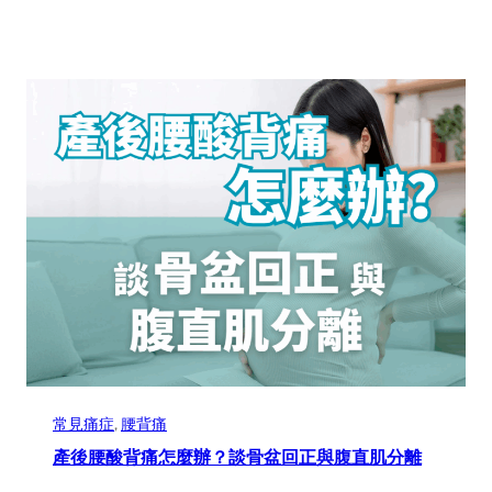
常見痛症
, 
腰背痛
產後腰酸背痛怎麼辦？談骨盆回正與腹直肌分離