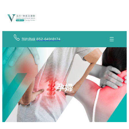
Skip
立
to
即
查
content
詢
預約熱線
852-64918174
孕婦