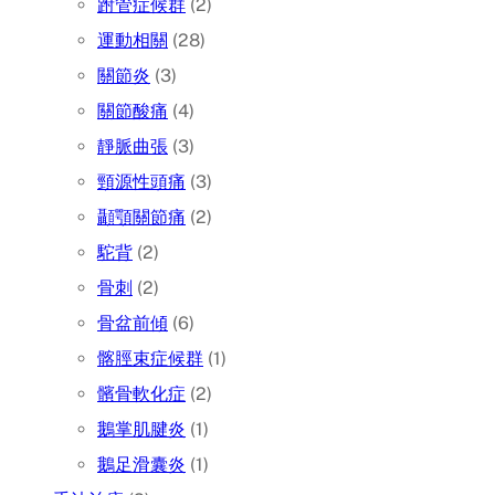
跗管症候群
(2)
運動相關
(28)
關節炎
(3)
關節酸痛
(4)
靜脈曲張
(3)
頸源性頭痛
(3)
顳顎關節痛
(2)
駝背
(2)
骨刺
(2)
骨盆前傾
(6)
髂脛束症候群
(1)
髕骨軟化症
(2)
鵝掌肌腱炎
(1)
鵝足滑囊炎
(1)