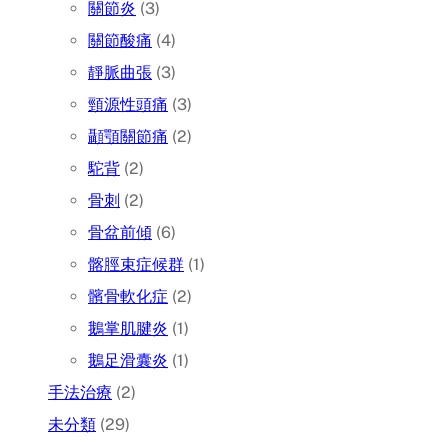
關節炎
(3)
關節酸痛
(4)
靜脈曲張
(3)
頸源性頭痛
(3)
顳顎關節痛
(2)
駝背
(2)
骨刺
(2)
骨盆前傾
(6)
髂脛束症候群
(1)
髕骨軟化症
(2)
鵝掌肌腱炎
(1)
鵝足滑囊炎
(1)
手法治療
(2)
未分類
(29)