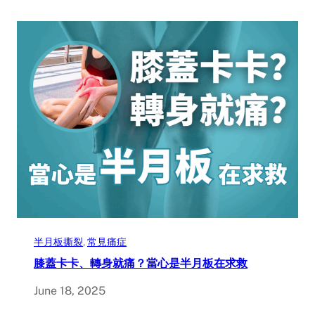
半月板撕裂
, 
常見痛症
膝蓋卡卡、轉身就痛？當心是半月板在求救
June 18, 2025