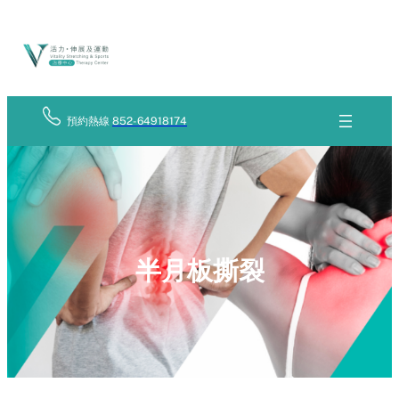
Skip
立
to
即
查
content
詢
預約熱線
852-64918174
半月板撕裂