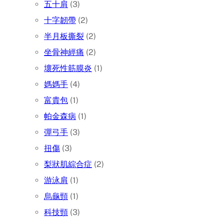
五十肩
(3)
十字韌帶
(2)
半月板撕裂
(2)
坐骨神經痛
(2)
壞死性筋膜炎
(1)
媽媽手
(4)
富貴包
(1)
帕金森病
(1)
彈弓手
(3)
扭傷
(3)
梨狀肌綜合症
(2)
游泳肩
(1)
烏龜頸
(1)
科技頸
(3)