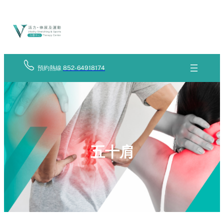
Skip
立
to
即
查
content
詢
預約熱線
852-64918174
五十肩