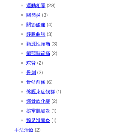
運動相關
(28)
關節炎
(3)
關節酸痛
(4)
靜脈曲張
(3)
頸源性頭痛
(3)
顳顎關節痛
(2)
駝背
(2)
骨刺
(2)
骨盆前傾
(6)
髂脛束症候群
(1)
髕骨軟化症
(2)
鵝掌肌腱炎
(1)
鵝足滑囊炎
(1)
手法治療
(2)