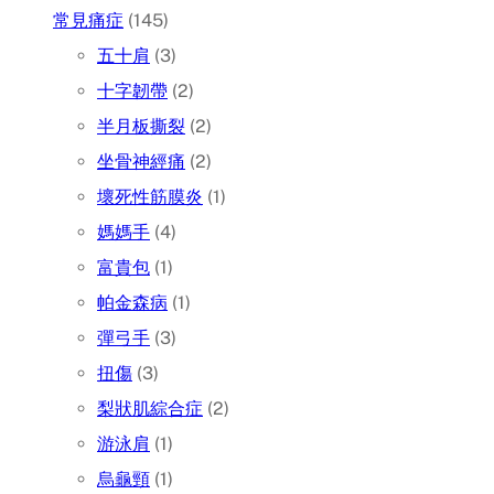
常見痛症
(145)
五十肩
(3)
十字韌帶
(2)
半月板撕裂
(2)
坐骨神經痛
(2)
壞死性筋膜炎
(1)
媽媽手
(4)
富貴包
(1)
帕金森病
(1)
彈弓手
(3)
扭傷
(3)
梨狀肌綜合症
(2)
游泳肩
(1)
烏龜頸
(1)