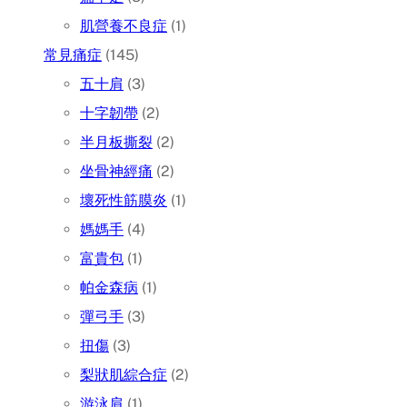
肌營養不良症
(1)
常見痛症
(145)
五十肩
(3)
十字韌帶
(2)
半月板撕裂
(2)
坐骨神經痛
(2)
壞死性筋膜炎
(1)
媽媽手
(4)
富貴包
(1)
帕金森病
(1)
彈弓手
(3)
扭傷
(3)
梨狀肌綜合症
(2)
游泳肩
(1)