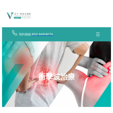
Skip
立
to
即
查
content
詢
預約熱線
852-64918174
衝擊波治療