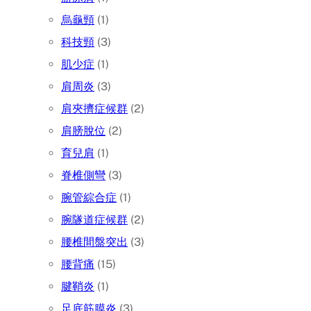
烏龜頸
(1)
科技頸
(3)
肌少症
(1)
肩周炎
(3)
肩夾擠症候群
(2)
肩膀脫位
(2)
育兒肩
(1)
脊椎側彎
(3)
腕管綜合症
(1)
腕隧道症候群
(2)
腰椎間盤突出
(3)
腰背痛
(15)
腱鞘炎
(1)
足底筋膜炎
(3)