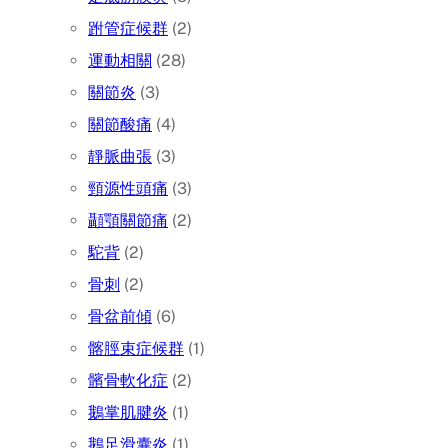
跗管症候群
(2)
運動相關
(28)
關節炎
(3)
關節酸痛
(4)
靜脈曲張
(3)
頸源性頭痛
(3)
顳顎關節痛
(2)
駝背
(2)
骨刺
(2)
骨盆前傾
(6)
髂脛束症候群
(1)
髕骨軟化症
(2)
鵝掌肌腱炎
(1)
鵝足滑囊炎
(1)