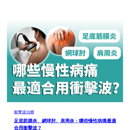
衝擊波治療
足底筋膜炎、網球肘、肩周炎：哪些慢性病痛最適
合用衝擊波？