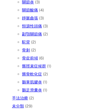
關節炎
(3)
關節酸痛
(4)
靜脈曲張
(3)
頸源性頭痛
(3)
顳顎關節痛
(2)
駝背
(2)
骨刺
(2)
骨盆前傾
(6)
髂脛束症候群
(1)
髕骨軟化症
(2)
鵝掌肌腱炎
(1)
鵝足滑囊炎
(1)
手法治療
(2)
未分類
(29)