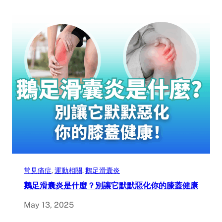
常見痛症
, 
運動相關
, 
鵝足滑囊炎
鵝足滑囊炎是什麼？別讓它默默惡化你的膝蓋健康
May 13, 2025