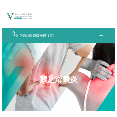
Skip
立
to
即
查
content
詢
預約熱線
852-64918174
鵝足滑囊炎