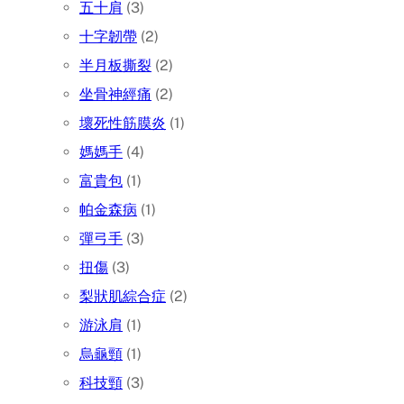
五十肩
(3)
十字韌帶
(2)
半月板撕裂
(2)
坐骨神經痛
(2)
壞死性筋膜炎
(1)
媽媽手
(4)
富貴包
(1)
帕金森病
(1)
彈弓手
(3)
扭傷
(3)
梨狀肌綜合症
(2)
游泳肩
(1)
烏龜頸
(1)
科技頸
(3)