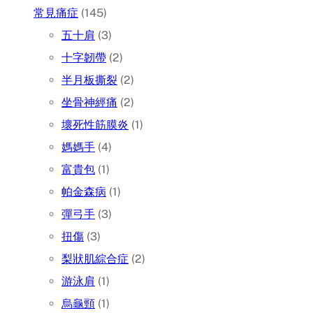
常見痛症
(145)
五十肩
(3)
十字韌帶
(2)
半月板撕裂
(2)
坐骨神經痛
(2)
壞死性筋膜炎
(1)
媽媽手
(4)
富貴包
(1)
帕金森病
(1)
彈弓手
(3)
扭傷
(3)
梨狀肌綜合症
(2)
游泳肩
(1)
烏龜頸
(1)