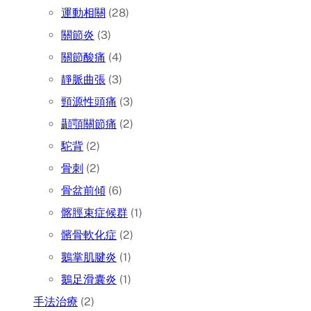
運動相關
(28)
關節炎
(3)
關節酸痛
(4)
靜脈曲張
(3)
頸源性頭痛
(3)
顳顎關節痛
(2)
駝背
(2)
骨刺
(2)
骨盆前傾
(6)
髂脛束症候群
(1)
髕骨軟化症
(2)
鵝掌肌腱炎
(1)
鵝足滑囊炎
(1)
手法治療
(2)