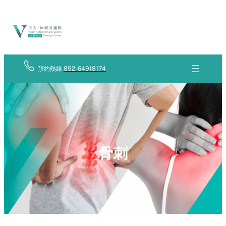
Skip
立
to
即
查
content
詢
預約熱線
852-64918174
骨刺