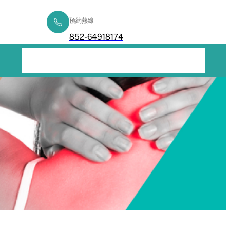
預約熱線
立即查詢
852-64918174
五合一綜合療程
了解痛症
健康專欄
常見問題
聯絡我們