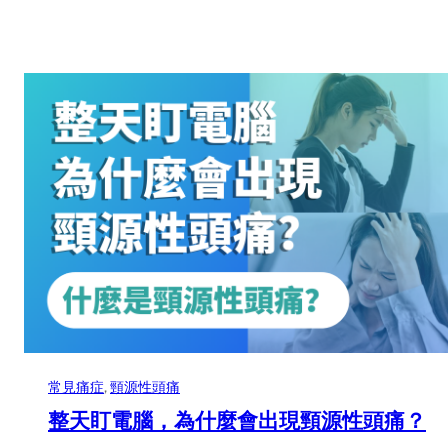
常見痛症
, 
頸源性頭痛
整天盯電腦，為什麼會出現頸源性頭痛？