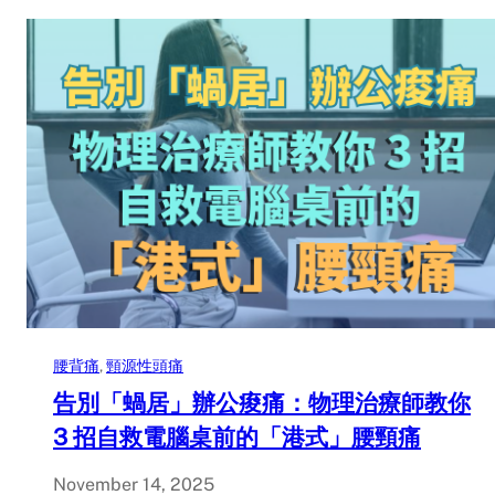
腰背痛
, 
頸源性頭痛
告別「蝸居」辦公痠痛：物理治療師教你
3 招自救電腦桌前的「港式」腰頸痛
November 14, 2025