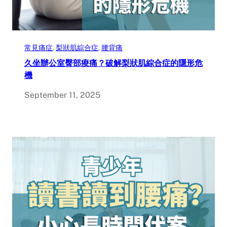
常見痛症
, 
梨狀肌綜合症
, 
腰背痛
久坐辦公室臀部痠痛？破解梨狀肌綜合症的隱形危
機
September 11, 2025