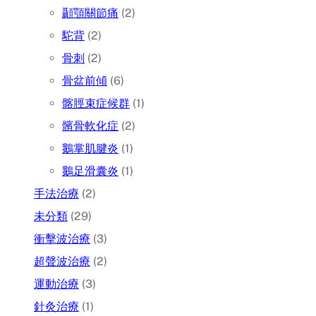
顳顎關節痛
(2)
駝背
(2)
骨刺
(2)
骨盆前傾
(6)
髂脛束症候群
(1)
髕骨軟化症
(2)
鵝掌肌腱炎
(1)
鵝足滑囊炎
(1)
手法治療
(2)
未分類
(29)
衝擊波治療
(3)
超聲波治療
(2)
運動治療
(3)
針灸治療
(1)