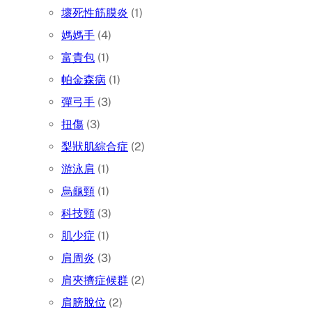
壞死性筋膜炎
(1)
媽媽手
(4)
富貴包
(1)
帕金森病
(1)
彈弓手
(3)
扭傷
(3)
梨狀肌綜合症
(2)
游泳肩
(1)
烏龜頸
(1)
科技頸
(3)
肌少症
(1)
肩周炎
(3)
肩夾擠症候群
(2)
肩膀脫位
(2)