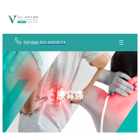
Skip
立
to
即
查
content
詢
預約熱線
852-64918174
腰背痛