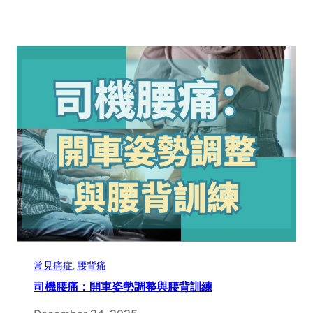
常見痛症
, 
腰背痛
司機腰痛：開車姿勢調整與腰背訓練