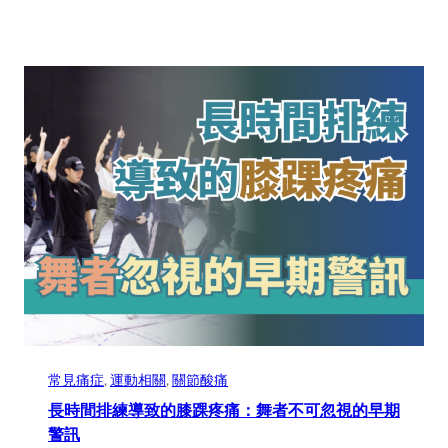
常見痛症
, 
運動相關
, 
關節酸痛
長時間排練導致的膝踝疼痛：舞者不可忽視的早期
警訊