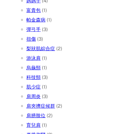
媽媽手
(4)
富貴包
(1)
帕金森病
(1)
彈弓手
(3)
扭傷
(3)
梨狀肌綜合症
(2)
游泳肩
(1)
烏龜頸
(1)
科技頸
(3)
肌少症
(1)
肩周炎
(3)
肩夾擠症候群
(2)
肩膀脫位
(2)
育兒肩
(1)