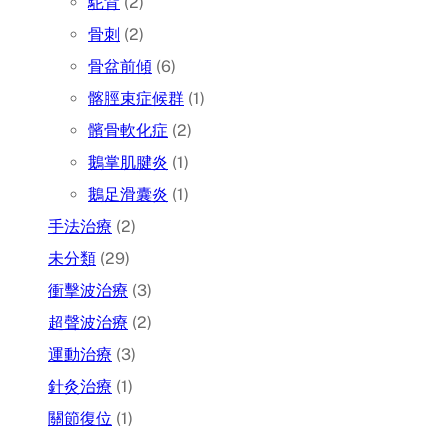
駝背
(2)
骨刺
(2)
骨盆前傾
(6)
髂脛束症候群
(1)
髕骨軟化症
(2)
鵝掌肌腱炎
(1)
鵝足滑囊炎
(1)
手法治療
(2)
未分類
(29)
衝擊波治療
(3)
超聲波治療
(2)
運動治療
(3)
針灸治療
(1)
關節復位
(1)