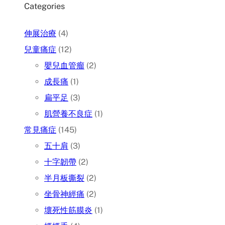
Categories
伸展治療
(4)
兒童痛症
(12)
嬰兒血管瘤
(2)
成長痛
(1)
扁平足
(3)
肌營養不良症
(1)
常見痛症
(145)
五十肩
(3)
十字韌帶
(2)
半月板撕裂
(2)
坐骨神經痛
(2)
壞死性筋膜炎
(1)