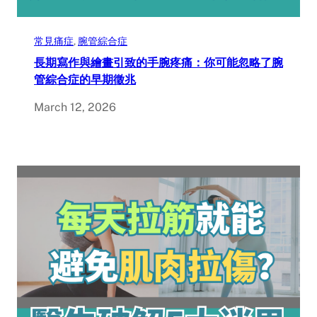
常見痛症
, 
腕管綜合症
長期寫作與繪畫引致的手腕疼痛：你可能忽略了腕
管綜合症的早期徵兆
March 12, 2026