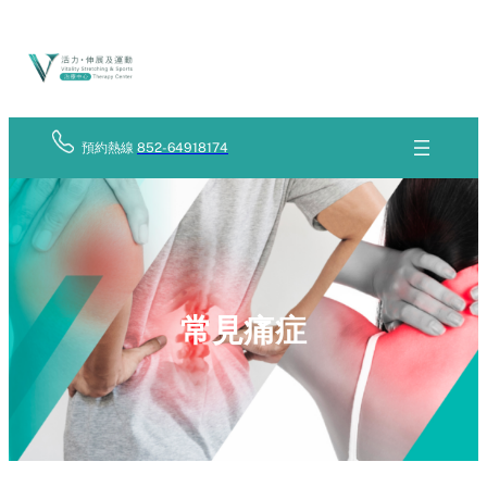
Skip
立
to
即
查
content
詢
預約熱線
852-64918174
常見痛症