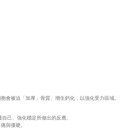
細胞會被迫「加厚」骨質、增生鈣化，以強化受力區域。
護自己、強化穩定所做出的反應。
疼痛與僵硬。