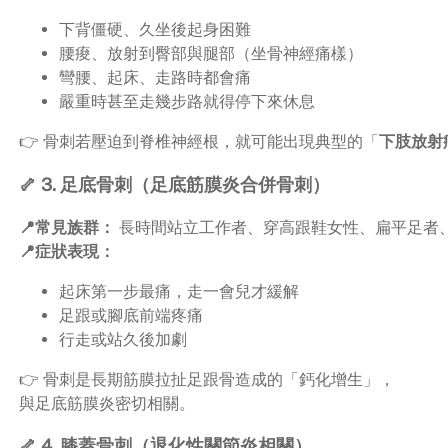
下背僵硬、久坐後起身困難
腰痠、放射到臀部與腿部（坐骨神經痛樣）
彎腰、起床、走路時都會痛
嚴重時甚至走幾步路就得停下來休息
👉 骨刺若壓迫到脊椎神經根，就可能出現典型的「
下肢放射
🦴 3. 足底骨刺（足底筋膜炎合併骨刺）
📍常見族群：
長時間站立工作者、穿高跟鞋女性、扁平足者
📍症狀表現：
起床第一步最痛，走一會兒才緩解
足跟或腳底前端疼痛
行走或站久後加劇
👉 骨刺是長期筋膜拉扯足跟骨造成的「鈣化增生」，
與足底筋膜炎密切相關。
🦴 4. 膝蓋骨刺（退化性關節炎相關）