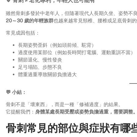
🔹 骨刺 ≠ 老化專利，年輕人也可能有
雖然骨刺多發於中老年人，但隨著現代人長期久坐、姿勢不
20～30 歲的年輕族群
也越來越常見頸椎、腰椎或足底骨刺的
常見成因包括：
長期姿勢歪斜（例如頭前傾、駝背）
過度使用某部位（例如長時間打電腦、運動重訓不當）
關節退化、慢性發炎
足弓塌陷、步態不良
體重過重導致關節負擔過大
💬 小結：
骨刺不是「壞東西」，而是一種「修補過度」的結果。
它提醒我們：
身體某處長期受壓或姿勢負擔過重，需要調整
骨刺常見的部位與症狀有哪