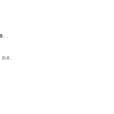
痛
」。
、跑者。