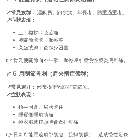
📍常見族群：
運動員、跑步族、年長者、體重過重者。
📍症狀表現：
上下樓梯時膝蓋痛
膝關節卡卡、摩擦聲
久坐或蹲下後起身困難
👉 骨刺使關節面不平滑，摩擦時引發慢性發炎與疼痛。
🦴 5. 肩關節骨刺（肩夾擠症候群）
📍常見族群：
經常提重物或打電腦族。
📍症狀表現：
抬手困難、肩膀卡住
睡覺側睡肩膀痛
換衣服或梳頭時會牽扯疼痛
👉 骨刺可能壓迫肩部肌腱（旋轉肌群），造成慢性發炎。