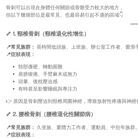
骨刺可以出現在身體任何關節或骨骼受力較大的地方，
但以下幾個部位是最常見、也最容易引起不適的區域👇
🦴 1. 頸椎骨刺（頸椎退化性增生）
📍常見族群：
長時間低頭族、上班族、辦公室工作者、愛滑
📍症狀表現：
頸部僵硬、轉動困難
肩膀痠痛、手臂麻木或無力
頭暈、後枕壓迫感
有時甚至影響睡眠與專注力
👉 原因是骨刺壓迫到頸椎周圍神經，導致放射性疼痛與神經
🦴 2. 腰椎骨刺（腰椎退化性關節病）
📍常見族群：
久坐族、重體力工作者、運動員、中壯年族群
📍症狀表現：