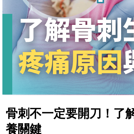
骨刺不一定要開刀！了
養關鍵