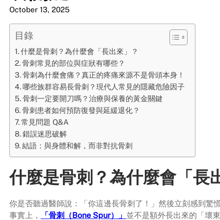
October 13, 2025
目錄
什麼是骨刺？為什麼會「長出來」？
骨刺常見的部位與症狀有哪些？
骨刺為什麼會痛？真正的疼痛來源不是骨頭本身！
哪些族群容易長骨刺？現代人常見的隱藏危險因子
骨刺一定要開刀嗎？治療與保養的黃金關鍵
骨刺患者如何預防復發與延緩退化？
常見問題 Q&A
錯誤迷思破解
結語：與身體和解，而非對抗骨刺
什麼是骨刺？為什麼會「長
你是否聽過醫師說：「你這邊長骨刺了！」然後立刻感到驚
事實上，
「骨刺（Bone Spur）」
並不是額外長出來的「壞