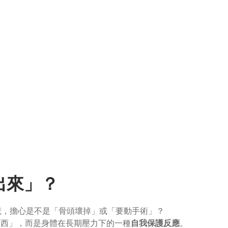
出來」？
慌，擔心是不是「骨頭壞掉」或「要動手術」？
東西」，而是身體在長期壓力下的一種
自我保護反應
。