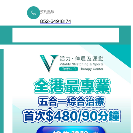
預約熱線
立即查詢
852-64918174
五合一綜合療程
了解痛症
健康專欄
常見問題
聯絡我們