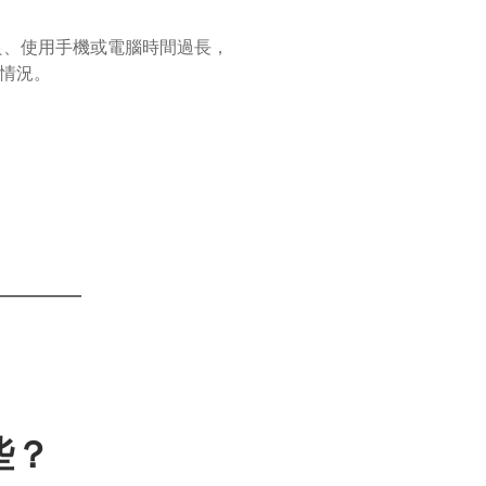
良、使用手機或電腦時間過長，
情況。
。
些？