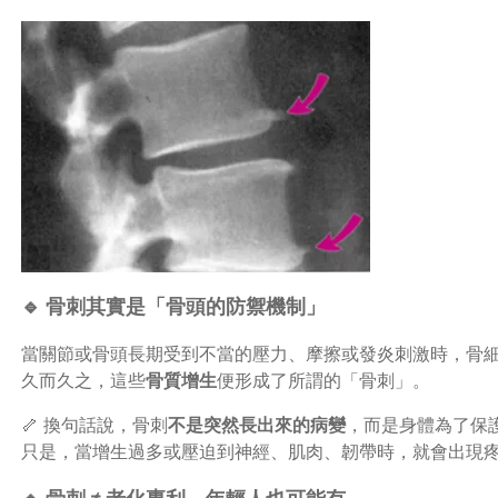
🔹 骨刺其實是「骨頭的防禦機制」
當關節或骨頭長期受到不當的壓力、摩擦或發炎刺激時，骨
久而久之，這些
骨質增生
便形成了所謂的「骨刺」。
🦴 換句話說，骨刺
不是突然長出來的病變
，而是身體為了保
只是，當增生過多或壓迫到神經、肌肉、韌帶時，就會出現