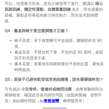
可以，但需量力而為，並在正確指導下進行。建議以
核心
肌群訓練、穩定性運動、自體重量訓練
為主，而非過重的
器械。重點是培養肌肉耐力與控制力，而非追求肌肉體
積。
Q4：書桌與椅子要怎麼調整才正確？
椅子高度：坐下後雙腳可平放地面，膝關節約呈 90
度。
書桌高度：手臂自然下垂，手肘約呈 90 度時，桌面
與手肘高度差不多。
書本高度：盡量放在與眼睛接近平視的位置，避免長
時間低頭。
Q5：若孩子已經有駝背或常抱怨腰痛，該先看哪個科別？
可先就診
小兒骨科、復健科或物理治療
，由專業醫師與治
療師檢查，確認是否為功能性問題（如肌肉緊繃、姿勢不
良）或結構性問題（如
脊椎側彎
、椎間盤異常）。