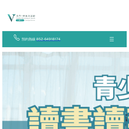
Skip
立
to
即
查
content
詢
預約熱線
852-64918174