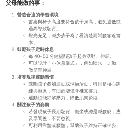
父母能做的事：
營造合適的學習環境
書桌與椅子高度要符合孩子身高，避免過低或
過高導致駝背。
燈光充足，減少孩子為了看清楚而彎腰靠近書
本。
鼓勵孩子定時休息
每 40–50 分鐘提醒孩子起身活動、伸展。
可以設計「小休息儀式」，例如喝水、走動、
做簡單伸展。
培養規律運動習慣
鼓勵孩子參加運動或球類活動，特別是核心訓
練與游泳，有助於增強脊椎支撐力。
運動也能紓解壓力，降低肌肉緊繃。
關注孩子的姿勢
若發現孩子長期駝背、側坐或總是喊腰痠，應
及早調整，不要忽視。
可利用靠墊或腰墊，幫助孩子維持正確坐姿。