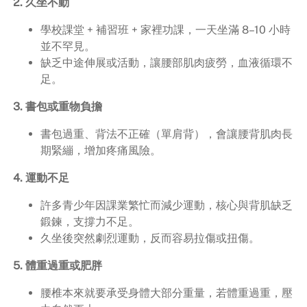
2. 久坐不動
學校課堂 + 補習班 + 家裡功課，一天坐滿 8–10 小時
並不罕見。
缺乏中途伸展或活動，讓腰部肌肉疲勞，血液循環不
足。
3. 書包或重物負擔
書包過重、背法不正確（單肩背），會讓腰背肌肉長
期緊繃，增加疼痛風險。
4. 運動不足
許多青少年因課業繁忙而減少運動，核心與背肌缺乏
鍛鍊，支撐力不足。
久坐後突然劇烈運動，反而容易拉傷或扭傷。
5. 體重過重或肥胖
腰椎本來就要承受身體大部分重量，若體重過重，壓