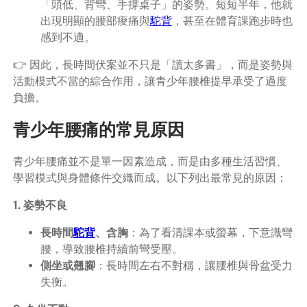
「頭低、背彎、手撐桌子」的姿勢。短短半年，他就
出現明顯的腰部痠痛與
駝
背
，甚至在體育課跑步時也
感到不適。
👉 因此，長時間伏案並不只是「讀太多書」，而是姿勢與
活動模式不當的綜合作用，讓青少年腰椎提早承受了過度
負擔。
青少年腰痛的常見原因
青少年腰痛並不是單一因素造成，而是由多種生活習慣、
學習模式與身體條件交織而成。以下列出最常見的原因：
1. 姿勢不良
長時間
駝背
、含胸
：為了看清課本或螢幕，下意識彎
腰，導致腰椎持續前彎受壓。
側坐或翹腳
：長時間左右不對稱，讓腰椎與骨盆受力
失衡。