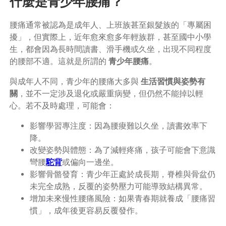
什麼是青少年腰痛？
腰痛通常被認為是成年人、上班族甚至銀髮族的「專屬困
擾」，但實際上，近年愈來愈多年輕族群，甚至國中小學
生，都會因為長時間讀書、滑手機或久坐，出現不同程度
的腰部不適。這就是所謂的
青少年腰痛
。
與成年人不同，青少年的腰痛大多與
生活習慣與姿勢有
關
，並不一定涉及退化或嚴重病變，但仍然不能掉以輕
心。若不及時處理，可能會：
影響學習專注度：因為腰痠難以久坐，讀書效率下
降。
改變姿勢與體態：為了減輕疼痛，孩子可能會下意識
彎腰
駝背
或偏向一邊坐。
影響骨骼發育：青少年正處於成長期，脊椎與骨盆仍
未完全成熟，反覆的姿勢壓力可能導致結構異常。
增加未來慢性腰痛風險：如果青春期就養成「腰痛習
慣」，成年後更容易反覆發作。