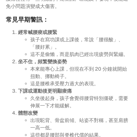
免小問題演變成大傷害。
常見早期警訊：
經常喊腰痠或腰緊
孩子在寫功課或上課後，常說「腰很酸」、
「腰好累」。
這不是偷懶，而是肌肉已經出現疲勞與緊繃。
坐不住，頻繁變換姿勢
本來能專心上課，但現在不到 20 分鐘就開始
扭動、挪動椅子。
這是腰椎承受壓力過大的表現。
下課或運動後更明顯痠痛
久坐後起身，孩子會覺得腰背特別僵硬，需要
伸展一下才能緩解。
體態改變
出現駝背、骨盆前傾、站姿不對稱，甚至肩膀
一高一低。
這些都是腰部與脊椎代償的結果。