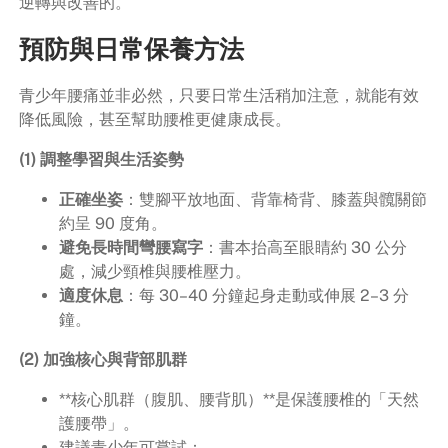
逆轉與改善的。
預防與日常保養方法
青少年腰痛並非必然，只要日常生活稍加注意，就能有效
降低風險，甚至幫助腰椎更健康成長。
(1) 調整學習與生活姿勢
正確坐姿
：雙腳平放地面、背靠椅背、膝蓋與髖關節
約呈 90 度角。
避免長時間彎腰寫字
：書本抬高至眼睛約 30 公分
處，減少頸椎與腰椎壓力。
適度休息
：每 30–40 分鐘起身走動或伸展 2–3 分
鐘。
(2) 加強核心與背部肌群
**核心肌群（腹肌、腰背肌）**是保護腰椎的「天然
護腰帶」。
建議青少年可嘗試：