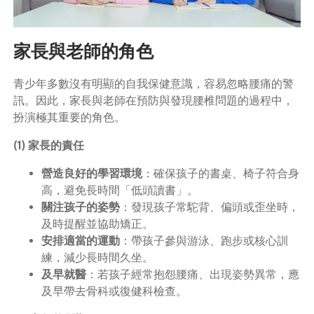
家長與老師的角色
青少年多數沒有明顯的自我保健意識，容易忽略腰痛的警
訊。因此，家長與老師在預防與發現腰椎問題的過程中，
扮演極其重要的角色。
(1) 家長的責任
營造良好的學習環境
：確保孩子的書桌、椅子符合身
高，避免長時間「低頭讀書」。
關注孩子的姿勢
：發現孩子常駝背、偏頭或歪坐時，
及時提醒並協助矯正。
安排適當的運動
：帶孩子參與游泳、跑步或核心訓
練，減少長時間久坐。
及早就醫
：若孩子經常抱怨腰痛、出現姿勢異常，應
及早帶去骨科或復健科檢查。