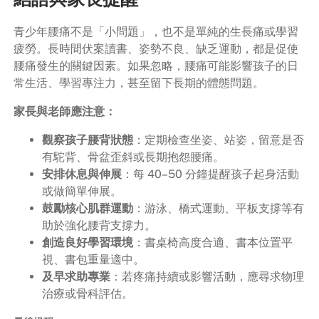
青少年腰痛不是「小問題」，也不是單純的生長痛或學習
疲勞。長時間伏案讀書、姿勢不良、缺乏運動，都是促使
腰痛發生的關鍵因素。如果忽略，腰痛可能影響孩子的日
常生活、學習專注力，甚至留下長期的體態問題。
家長與老師應注意：
觀察孩子腰背狀態
：定期檢查坐姿、站姿，留意是否
有駝背、骨盆歪斜或長期抱怨腰痛。
安排休息與伸展
：每 40–50 分鐘提醒孩子起身活動
或做簡單伸展。
鼓勵核心肌群運動
：游泳、橋式運動、平板支撐等有
助於強化腰背支撐力。
創造良好學習環境
：書桌椅高度合適、書本位置平
視、書包重量適中。
及早求助專業
：若疼痛持續或影響活動，應尋求物理
治療或骨科評估。