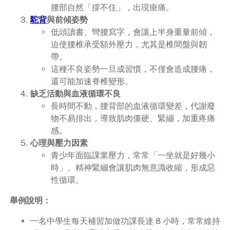
腰部自然「撐不住」，出現痠痛。
駝背
與前傾姿勢
低頭讀書、彎腰寫字，會讓上半身重量前傾，
迫使腰椎承受額外壓力，尤其是椎間盤與韌
帶。
這種不良姿勢一旦成習慣，不僅會造成腰痛，
還可能加速脊椎變形。
缺乏活動與血液循環不良
長時間不動，腰背部的血液循環變差，代謝廢
物不易排出，導致肌肉僵硬、緊繃，加重疼痛
感。
心理與壓力因素
青少年面臨課業壓力，常常「一坐就是好幾小
時」。精神緊繃會讓肌肉無意識收縮，形成惡
性循環。
舉例說明：
一名中學生每天補習加做功課長達 8 小時，常常維持