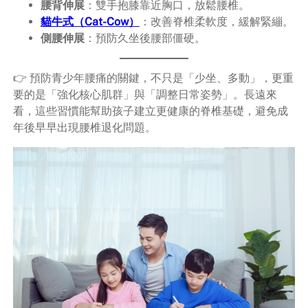
腰背伸展
：雙手抱膝靠近胸口，放鬆腰椎。
貓牛式（Cat-Cow）
：改善脊椎柔軟度，緩解緊繃。
側腰伸展
：預防久坐後腰部僵硬。
👉 預防青少年腰痛的關鍵，不只是「少坐、多動」，更重
要的是「強化核心肌群」與「調整日常姿勢」。長遠來
看，這些習慣能幫助孩子建立更健康的脊椎基礎，避免成
年後早早出現腰椎退化問題。