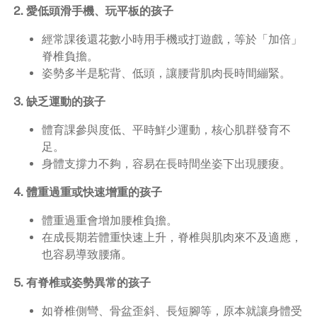
2. 愛低頭滑手機、玩平板的孩子
經常課後還花數小時用手機或打遊戲，等於「加倍」
脊椎負擔。
姿勢多半是駝背、低頭，讓腰背肌肉長時間繃緊。
3. 缺乏運動的孩子
體育課參與度低、平時鮮少運動，核心肌群發育不
足。
身體支撐力不夠，容易在長時間坐姿下出現腰痠。
4. 體重過重或快速增重的孩子
體重過重會增加腰椎負擔。
在成長期若體重快速上升，脊椎與肌肉來不及適應，
也容易導致腰痛。
5. 有脊椎或姿勢異常的孩子
如脊椎側彎、骨盆歪斜、長短腳等，原本就讓身體受