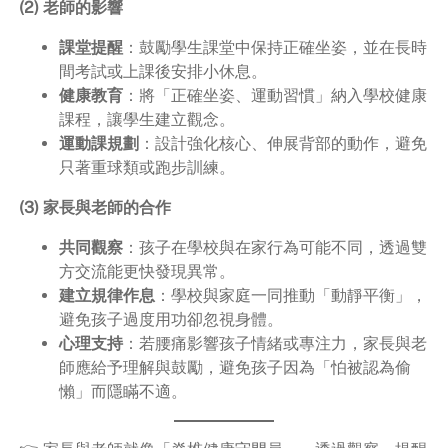
(2) 老師的影響
課堂提醒
：鼓勵學生課堂中保持正確坐姿，並在長時
間考試或上課後安排小休息。
健康教育
：將「正確坐姿、運動習慣」納入學校健康
課程，讓學生建立觀念。
運動課規劃
：設計強化核心、伸展背部的動作，避免
只著重球類或跑步訓練。
(3) 家長與老師的合作
共同觀察
：孩子在學校與在家行為可能不同，透過雙
方交流能更快發現異常。
建立規律作息
：學校與家庭一同推動「動靜平衡」，
避免孩子過度用功卻忽視身體。
心理支持
：若腰痛影響孩子情緒或專注力，家長與老
師應給予理解與鼓勵，避免孩子因為「怕被認為偷
懶」而隱瞞不適。