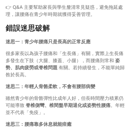
👉 Q&A 主要幫助家長與學生釐清常見疑惑，避免拖延處
理，讓腰痛在青少年時期就獲得妥善管理。
錯誤迷思破解
迷思一：青少年腰痛只是長高的正常反應
很多家長以為孩子腰痛和「生長痛」有關，實際上生長痛
多發生在下肢（大腿、膝蓋、小腿），而腰痛則常和
姿
勢、肌肉疲勞或脊椎問題
有關。若持續發生，不能單純歸
咎於長高。
迷思二：年輕人骨骼柔軟，不會有腰部病變
雖然青少年的骨骼彈性比成年人好，但長時間壓力積累仍
可能導致
脊椎側彎、椎間盤早期退化或姿勢性腰痛
。年輕
並不代表「免疫」。
迷思三：腰痛靠多休息就能痊癒