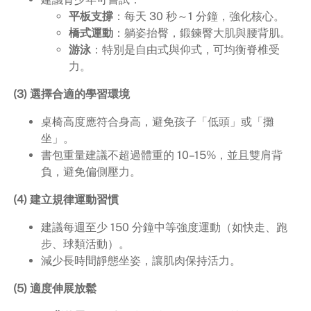
平板支撐
：每天 30 秒～1 分鐘，強化核心。
橋式運動
：躺姿抬臀，鍛鍊臀大肌與腰背肌。
游泳
：特別是自由式與仰式，可均衡脊椎受
力。
(3) 選擇合適的學習環境
桌椅高度應符合身高，避免孩子「低頭」或「攤
坐」。
書包重量建議不超過體重的 10–15%，並且雙肩背
負，避免偏側壓力。
(4) 建立規律運動習慣
建議每週至少 150 分鐘中等強度運動（如快走、跑
步、球類活動）。
減少長時間靜態坐姿，讓肌肉保持活力。
(5) 適度伸展放鬆