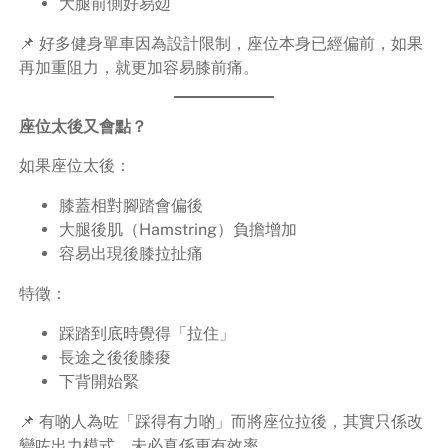
大腿前側好易攰
📌 好多健身單車因為設計限制，座位本身已經偏前，如果
再加重阻力，就更加容易膝前痛。
座位太後又會點？
如果座位太後：
膝蓋相對腳踏會偏後
大腿後肌（Hamstring）負擔增加
容易出現後膝拉扯痛
特徵：
踩踏到底時覺得「拉住」
長途之後後膝痠
下背開始緊
📌 有啲人為咗「踩得有力啲」而將座位拉後，其實只係改
變咗出力模式，未必真係更有效率。