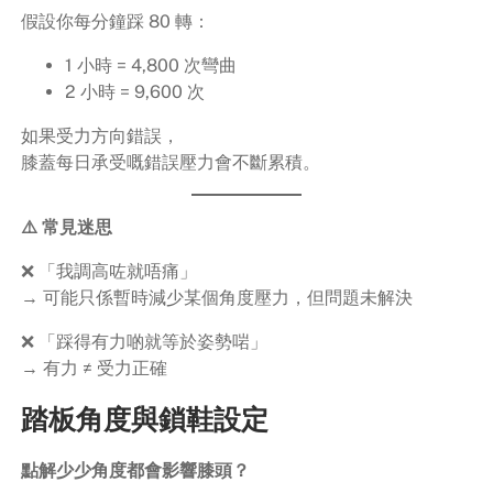
假設你每分鐘踩 80 轉：
1 小時 = 4,800 次彎曲
2 小時 = 9,600 次
如果受力方向錯誤，
膝蓋每日承受嘅錯誤壓力會不斷累積。
⚠️ 常見迷思
❌ 「我調高咗就唔痛」
→ 可能只係暫時減少某個角度壓力，但問題未解決
❌ 「踩得有力啲就等於姿勢啱」
→ 有力 ≠ 受力正確
踏板角度與鎖鞋設定
點解少少角度都會影響膝頭？