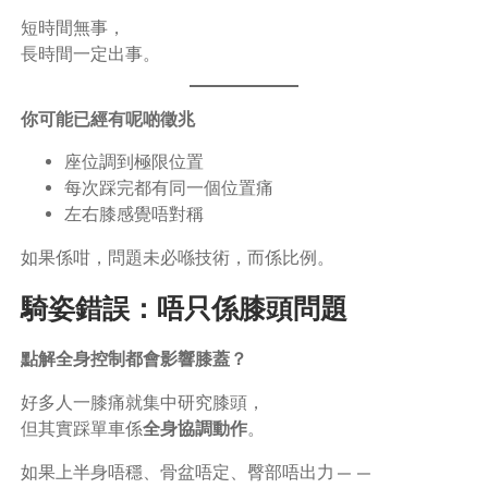
短時間無事，
長時間一定出事。
你可能已經有呢啲徵兆
座位調到極限位置
每次踩完都有同一個位置痛
左右膝感覺唔對稱
如果係咁，問題未必喺技術，而係比例。
騎姿錯誤：唔只係膝頭問題
點解全身控制都會影響膝蓋？
好多人一膝痛就集中研究膝頭，
但其實踩單車係
全身協調動作
。
如果上半身唔穩、骨盆唔定、臀部唔出力——