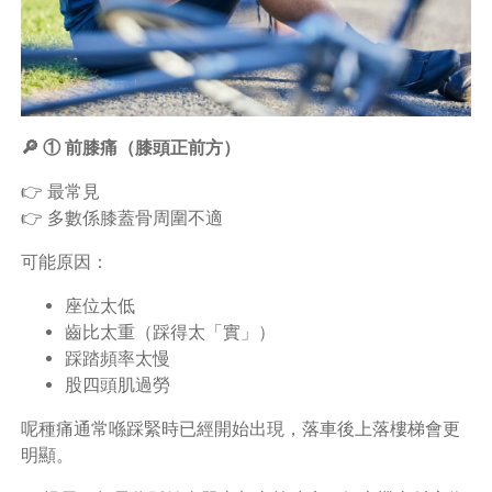
🔎 ① 前膝痛（膝頭正前方）
👉 最常見
👉 多數係膝蓋骨周圍不適
可能原因：
座位太低
齒比太重（踩得太「實」）
踩踏頻率太慢
股四頭肌過勞
呢種痛通常喺踩緊時已經開始出現，落車後上落樓梯會更
明顯。