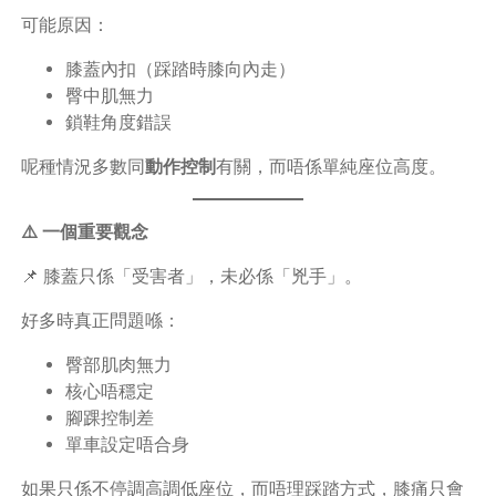
可能原因：
膝蓋內扣（踩踏時膝向內走）
臀中肌無力
鎖鞋角度錯誤
呢種情況多數同
動作控制
有關，而唔係單純座位高度。
⚠️ 一個重要觀念
📌 膝蓋只係「受害者」，未必係「兇手」。
好多時真正問題喺：
臀部肌肉無力
核心唔穩定
腳踝控制差
單車設定唔合身
如果只係不停調高調低座位，而唔理踩踏方式，膝痛只會