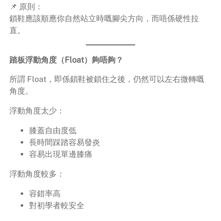
📌 原則：
鎖鞋應該順應你自然站立時嘅腳尖方向，而唔係硬性拉
直。
踏板浮動角度（Float）夠唔夠？
所謂 Float，即係鎖鞋被鎖住之後，仍然可以左右微轉嘅
角度。
浮動角度太少：
膝蓋自由度低
長時間踩踏容易發炎
容易出現單邊膝痛
浮動角度較多：
容錯率高
對初學者較安全