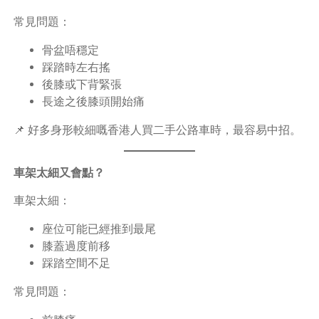
常見問題：
骨盆唔穩定
踩踏時左右搖
後膝或下背緊張
長途之後膝頭開始痛
📌 好多身形較細嘅香港人買二手公路車時，最容易中招。
車架太細又會點？
車架太細：
座位可能已經推到最尾
膝蓋過度前移
踩踏空間不足
常見問題：