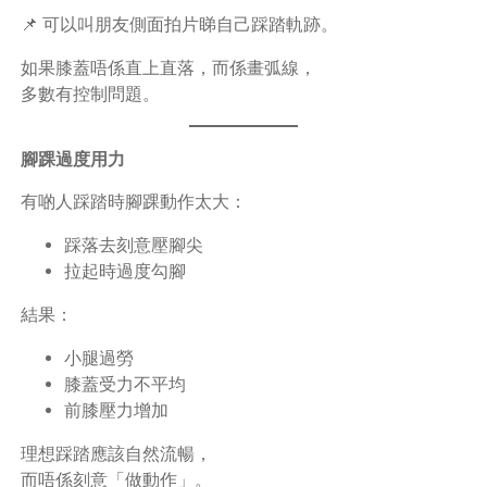
📌 可以叫朋友側面拍片睇自己踩踏軌跡。
如果膝蓋唔係直上直落，而係畫弧線，
多數有控制問題。
腳踝過度用力
有啲人踩踏時腳踝動作太大：
踩落去刻意壓腳尖
拉起時過度勾腳
結果：
小腿過勞
膝蓋受力不平均
前膝壓力增加
理想踩踏應該自然流暢，
而唔係刻意「做動作」。