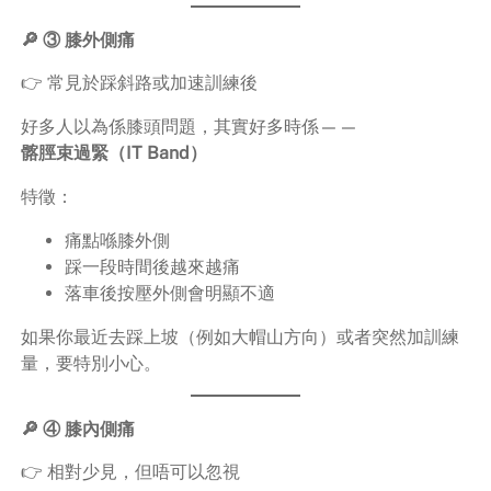
🔎 ③ 膝外側痛
👉 常見於踩斜路或加速訓練後
好多人以為係膝頭問題，其實好多時係——
髂脛束過緊（IT Band）
特徵：
痛點喺膝外側
踩一段時間後越來越痛
落車後按壓外側會明顯不適
如果你最近去踩上坡（例如大帽山方向）或者突然加訓練
量，要特別小心。
🔎 ④ 膝內側痛
👉 相對少見，但唔可以忽視