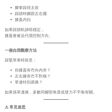
腳掌踩得太前
踩踏時腳跟左右擺
膝蓋內扣
如果踩踏軌跡唔穩定，
膝蓋會被迫代償控制方向。
一個自我觀察方法
踩緊單車時留意：
你膝蓋有冇向內夾？
左右膝有冇不對稱？
單邊特別易痛？
如果係單邊痛，多數同腳部角度或發力不平衡有關。
⚠️ 常見迷思