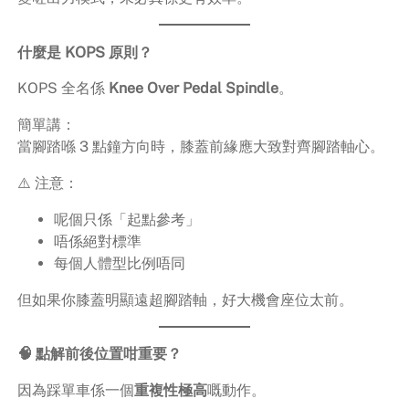
什麼是 KOPS 原則？
KOPS 全名係
Knee Over Pedal Spindle
。
簡單講：
當腳踏喺 3 點鐘方向時，膝蓋前緣應大致對齊腳踏軸心。
⚠️ 注意：
呢個只係「起點參考」
唔係絕對標準
每個人體型比例唔同
但如果你膝蓋明顯遠超腳踏軸，好大機會座位太前。
🧠 點解前後位置咁重要？
因為踩單車係一個
重複性極高
嘅動作。