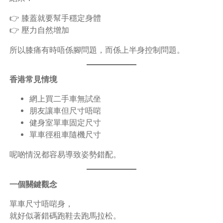
👉 膝蓋就要幫手穩定身體
👉 壓力自然增加
所以膝痛有時唔係腳問題，而係上半身控制問題。
香港常見情境
網上買二手車無試坐
朋友讓車但尺寸唔啱
健身室單車固定尺寸
單車徑租車隨機尺寸
呢啲情況都容易導致姿勢錯配。
一個關鍵觀念
單車尺寸唔啱身，
就好似著錯碼跑鞋去跑馬拉松。