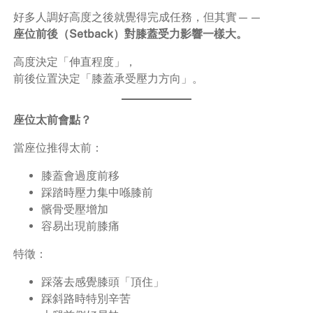
好多人調好高度之後就覺得完成任務，但其實——
座位前後（Setback）對膝蓋受力影響一樣大。
高度決定「伸直程度」，
前後位置決定「膝蓋承受壓力方向」。
座位太前會點？
當座位推得太前：
膝蓋會過度前移
踩踏時壓力集中喺膝前
髕骨受壓增加
容易出現前膝痛
特徵：
踩落去感覺膝頭「頂住」
踩斜路時特別辛苦