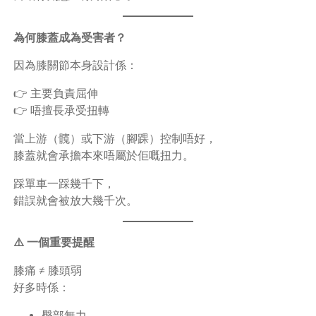
為何膝蓋成為受害者？
因為膝關節本身設計係：
👉 主要負責屈伸
👉 唔擅長承受扭轉
當上游（髖）或下游（腳踝）控制唔好，
膝蓋就會承擔本來唔屬於佢嘅扭力。
踩單車一踩幾千下，
錯誤就會被放大幾千次。
⚠️ 一個重要提醒
膝痛 ≠ 膝頭弱
好多時係：
臀部無力