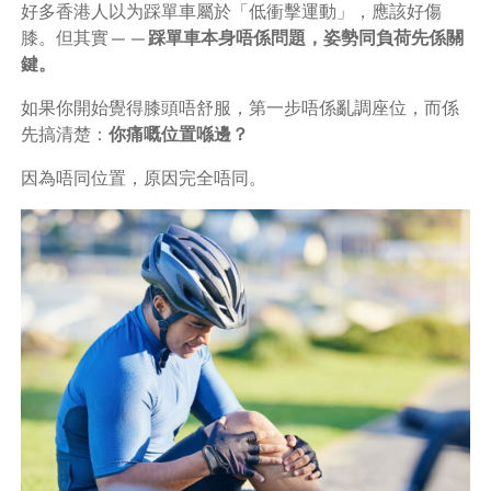
好多香港人以为踩單車屬於「低衝擊運動」，應該好傷
膝。但其實——
踩單車本身唔係問題，姿勢同負荷先係關
鍵。
如果你開始覺得膝頭唔舒服，第一步唔係亂調座位，而係
先搞清楚：
你痛嘅位置喺邊？
因為唔同位置，原因完全唔同。