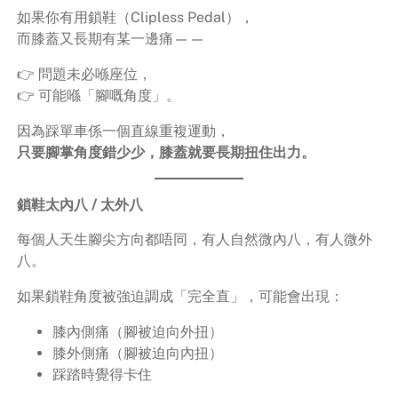
如果你有用鎖鞋（Clipless Pedal），
而膝蓋又長期有某一邊痛——
👉 問題未必喺座位，
👉 可能喺「腳嘅角度」。
因為踩單車係一個直線重複運動，
只要腳掌角度錯少少，膝蓋就要長期扭住出力。
鎖鞋太內八 / 太外八
每個人天生腳尖方向都唔同，有人自然微內八，有人微外
八。
如果鎖鞋角度被強迫調成「完全直」，可能會出現：
膝內側痛（腳被迫向外扭）
膝外側痛（腳被迫向內扭）
踩踏時覺得卡住