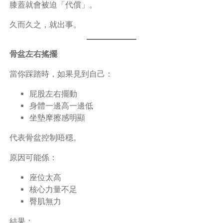
膝蓋就會被迫「代償」。
久而久之，就出事。
骨盆左右搖擺
當你踩踏時，如果見到自己：
屁股左右擺動
身體一邊高一邊低
坐墊摩擦感明顯
代表骨盆控制唔穩。
原因可能係：
座位太高
核心力量不足
臀肌無力
結果：