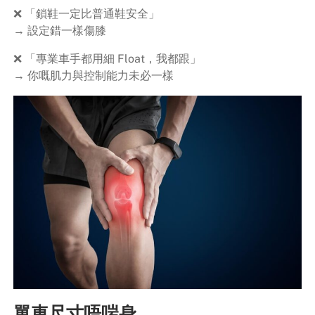
❌ 「鎖鞋一定比普通鞋安全」
→ 設定錯一樣傷膝
❌ 「專業車手都用細 Float，我都跟」
→ 你嘅肌力與控制能力未必一樣
單車尺寸唔啱身