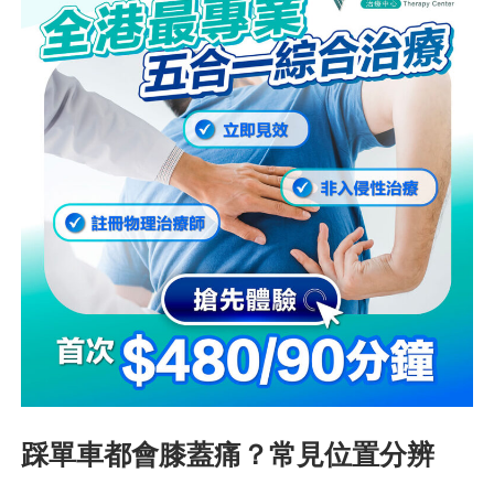
踩單車都會膝蓋痛？常見位置分辨