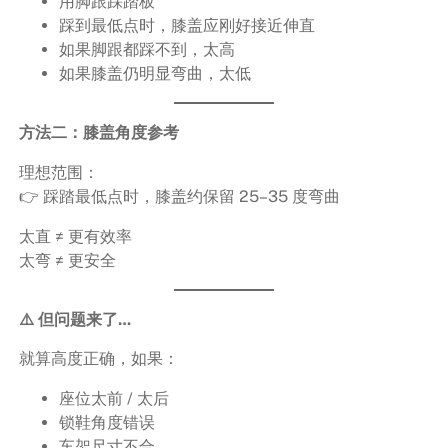
用脚跟踩踏板
踩到最低点时，膝盖应刚好接近伸直
如果脚跟都踩不到，太高
如果膝盖仍明显弯曲，太低
方法二：膝盖角度参考
理想范围：
👉 踩踏最低点时，膝盖约保留 25–35 度弯曲
太直 ≠ 更有效率
太弯 ≠ 更安全
⚠️ 但问题来了…
就算高度正确，如果：
座位太前 / 太后
锁鞋角度错误
车架尺寸不合