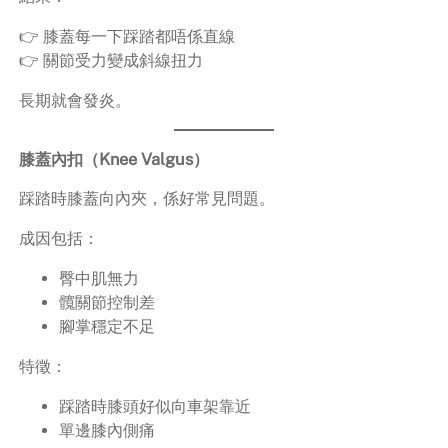
👉 膝蓋每一下踩踏都唔係直線
👉 關節受力變成斜線扭力
長期就會發炎。
膝蓋內扣（Knee Valgus）
踩踏時膝蓋向內夾，係好常見問題。
成因包括：
臀中肌無力
髖關節控制差
腳掌穩定不足
特徵：
踩踏時膝頭好似向車架靠近
單邊膝內側痛