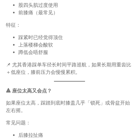
股四头肌过度使用
前膝痛（最常见）
特征：
踩紧时已经觉得顶住
上落楼梯会酸软
蹲低会唔舒服
📌 尤其香港踩单车径长时间平路巡航，如果长期用重齿比
＋低座位，膝前压力会慢慢累积。
🔺 座位太高又会点？
如果座位太高，踩踏到底时膝盖几乎「锁死」或骨盆开始
左右摇。
常见问题：
后膝拉扯痛