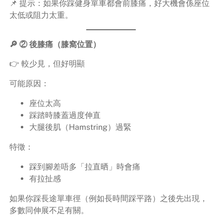
📌 提示：如果你踩健身單車都會前膝痛，好大機會係座位
太低或阻力太重。
🔎 ② 後膝痛（膝窩位置）
👉 較少見，但好明顯
可能原因：
座位太高
踩踏時膝蓋過度伸直
大腿後肌（Hamstring）過緊
特徵：
踩到腳差唔多「拉直晒」時會痛
有拉扯感
如果你踩長途單車徑（例如長時間踩平路）之後先出現，
多數同伸展不足有關。