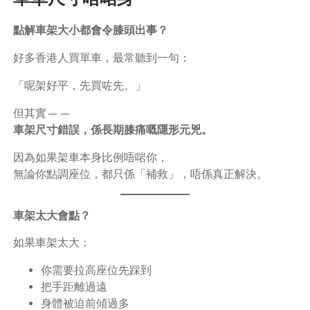
點解車架大小都會令膝頭出事？
好多香港人買單車，最常聽到一句：
「呢架好平，先買咗先。」
但其實——
車架尺寸錯誤，係長期膝痛嘅隱形元兇。
因為如果架車本身比例唔啱你，
無論你點調座位，都只係「補救」，唔係真正解決。
車架太大會點？
如果車架太大：
你需要拉高座位先踩到
把手距離過遠
身體被迫前傾過多