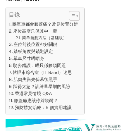
目錄
踩單車都會膝蓋痛？常見位置分辨
座位高度只係其中一環
简单自测方法（基础版）
座位前後位置都好關鍵
踏板角度與鎖鞋設定
單車尺寸唔啱身
騎姿錯誤：唔只係膝頭問題
髂脛束綜合症（IT Band）迷思
肌肉失衡先係幕後黑手
踩得太急？訓練量暴增的風險
香港常見情境 Q&A
膝蓋痛應該停踩幾耐？
預防勝於治療：5 個實用建議