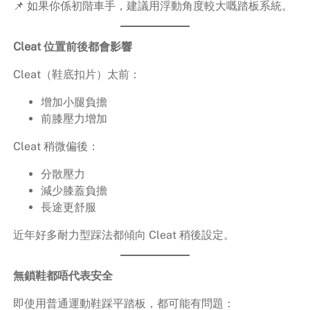
📌 如果你係初階車手，建議用浮動角度較大嘅踏板系統。
Cleat 位置前後都會影響
Cleat（鞋底扣片）太前：
增加小腿負擔
前膝壓力增加
Cleat 稍微偏後：
分散壓力
減少膝蓋負擔
長途更舒服
近年好多耐力型踩法都傾向 Cleat 稍後設定。
無鎖鞋都唔代表安全
即使用普通運動鞋踩平踏板，都可能有問題：