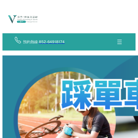
Skip
立
to
即
查
content
詢
預約熱線
852-64918174