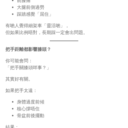
前膝痛
大腿前側過勞
踩踏感覺「屈住」
有啲人覺得細架車「靈活啲」，
但如果比例唔對，長期踩一定會出問題。
把手距離都影響膝頭？
你可能會問：
「把手關膝頭咩事？」
其實好有關。
如果把手太遠：
身體過度前傾
核心撐唔住
骨盆前後擺動
結果：