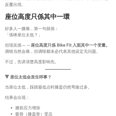
反覆出現。
座位高度只係其中一環
好多人一膝痛，第一句就係：
「係咪座位太低？」
但现实係——
座位高度只係 Bike Fit 入面其中一个变量。
调错当然会痛，但调啱都未必代表其他设定无问题。
不过，先讲清楚高度影响先。
🔻 座位太低会发生咩事？
当座位太低，踩踏最低点时膝盖仍然弯曲过多。
结果会出现：
膝前压力增加
髌骨（膝盖骨）受压