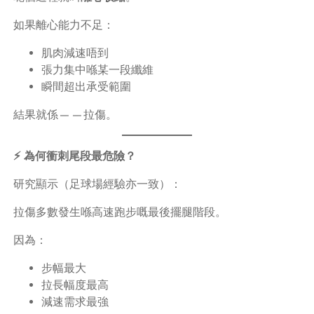
如果離心能力不足：
肌肉減速唔到
張力集中喺某一段纖維
瞬間超出承受範圍
結果就係——拉傷。
⚡ 為何衝刺尾段最危險？
研究顯示（足球場經驗亦一致）：
拉傷多數發生喺高速跑步嘅最後擺腿階段。
因為：
步幅最大
拉長幅度最高
減速需求最強