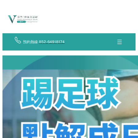
Skip
立
to
即
查
content
詢
預約熱線
852-64918174