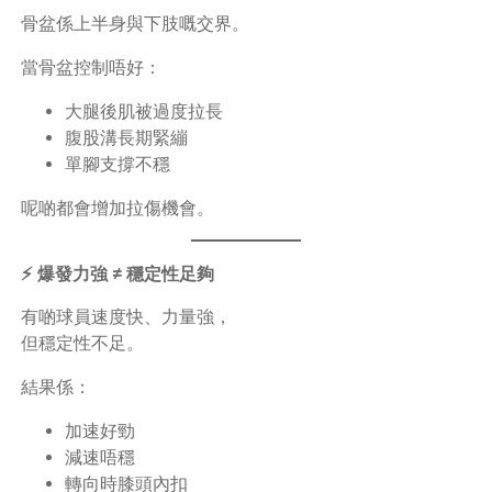
骨盆係上半身與下肢嘅交界。
當骨盆控制唔好：
大腿後肌被過度拉長
腹股溝長期緊繃
單腳支撐不穩
呢啲都會增加拉傷機會。
⚡ 爆發力強 ≠ 穩定性足夠
有啲球員速度快、力量強，
但穩定性不足。
結果係：
加速好勁
減速唔穩
轉向時膝頭內扣