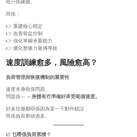
唔只係練腿。
而係：
👉 重建核心穩定
👉 改善骨盆控制
👉 強化單腳承重能力
👉 優化整條力量傳導鏈
速度訓練愈多，風險愈高？
負荷管理與恢復機制的重要性
速度本身唔係問題。
問題係——
身體有冇準備好承受呢個速度。
好多拉傷都唔係因為某一下動作錯誤，
而係負荷累積過多。
📈 乜嘢係負荷累積？