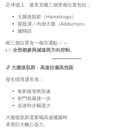
足球場上，最常見嘅三個受傷位置包括：
大腿後肌群（Hamstrings）
腹股溝／內側大腿（Adductors）
膝關節
呢三個位置有一個共通點——
👉
全部都參與減速與方向控制。
🦵 大腿後肌群：高速拉傷高危區
發生情境通常係：
衝刺後突然加速
射門前最後一步
追波時步幅過大
大腿後肌群需要喺高速擺腿時
承受巨大離心張力。