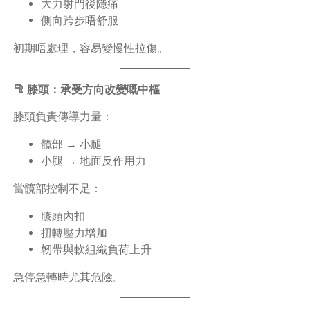
大力射門後隱痛
側向跨步唔舒服
初期唔處理，容易變慢性拉傷。
🦿 膝頭：承受方向改變嘅中樞
膝頭負責傳導力量：
髖部 → 小腿
小腿 → 地面反作用力
當髖部控制不足：
膝頭內扣
扭轉壓力增加
韌帶與軟組織負荷上升
急停急轉時尤其危險。