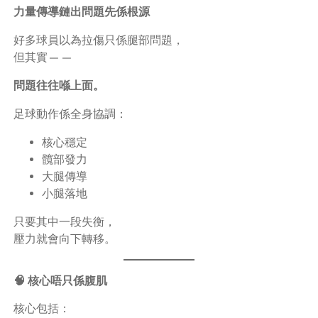
力量傳導鏈出問題先係根源
好多球員以為拉傷只係腿部問題，
但其實——
問題往往喺上面。
足球動作係全身協調：
核心穩定
髖部發力
大腿傳導
小腿落地
只要其中一段失衡，
壓力就會向下轉移。
🧠 核心唔只係腹肌
核心包括：