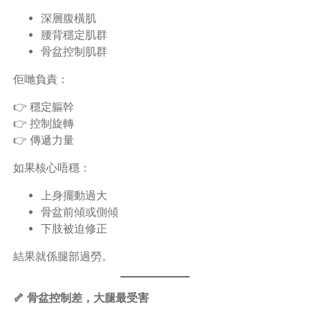
深層腹橫肌
腰背穩定肌群
骨盆控制肌群
佢哋負責：
👉 穩定軀幹
👉 控制旋轉
👉 傳遞力量
如果核心唔穩：
上身擺動過大
骨盆前傾或側傾
下肢被迫修正
結果就係腿部過勞。
🦴 骨盆控制差，大腿最受害