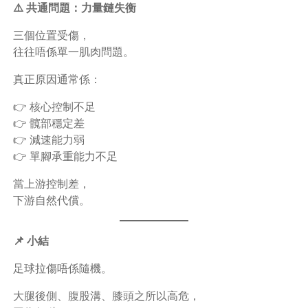
⚠️ 共通問題：力量鏈失衡
三個位置受傷，
往往唔係單一肌肉問題。
真正原因通常係：
👉 核心控制不足
👉 髖部穩定差
👉 減速能力弱
👉 單腳承重能力不足
當上游控制差，
下游自然代償。
📌 小結
足球拉傷唔係隨機。
大腿後側、腹股溝、膝頭之所以高危，