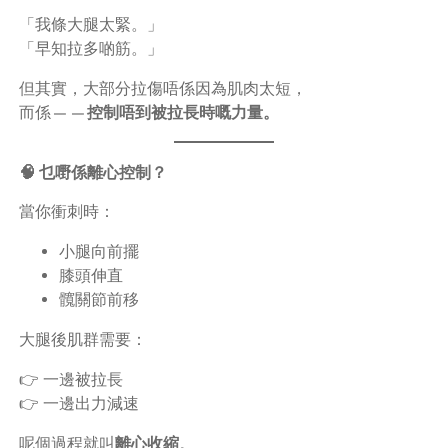
「我條大腿太緊。」
「早知拉多啲筋。」
但其實，大部分拉傷唔係因為肌肉太短，
而係——
控制唔到被拉長時嘅力量。
🧠 乜嘢係離心控制？
當你衝刺時：
小腿向前擺
膝頭伸直
髖關節前移
大腿後肌群需要：
👉 一邊被拉長
👉 一邊出力減速
呢個過程就叫
離心收縮
。