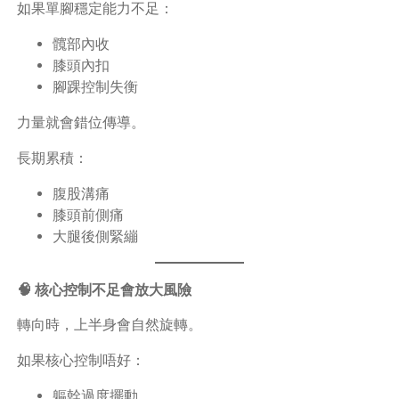
如果單腳穩定能力不足：
髖部內收
膝頭內扣
腳踝控制失衡
力量就會錯位傳導。
長期累積：
腹股溝痛
膝頭前側痛
大腿後側緊繃
🧠 核心控制不足會放大風險
轉向時，上半身會自然旋轉。
如果核心控制唔好：
軀幹過度擺動