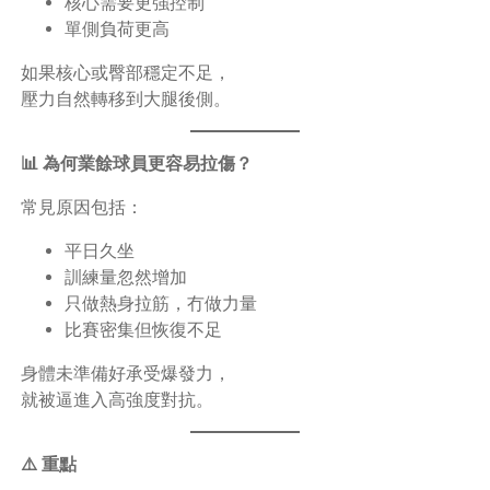
核心需要更強控制
單側負荷更高
如果核心或臀部穩定不足，
壓力自然轉移到大腿後側。
📊 為何業餘球員更容易拉傷？
常見原因包括：
平日久坐
訓練量忽然增加
只做熱身拉筋，冇做力量
比賽密集但恢復不足
身體未準備好承受爆發力，
就被逼進入高強度對抗。
⚠️ 重點