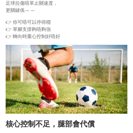
足球拉傷唔單止關速度，
更關鍵係——
👉 你可唔可以停得穩
👉 單腳支撐夠唔夠強
👉 轉向時重心控制好唔好
核心控制不足，腿部會代償