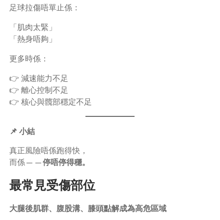
足球拉傷唔單止係：
「肌肉太緊」
「熱身唔夠」
更多時係：
👉 減速能力不足
👉 離心控制不足
👉 核心與髖部穩定不足
📌 小結
真正風險唔係跑得快，
而係——
停唔停得穩。
最常見受傷部位
大腿後肌群、腹股溝、膝頭點解成為高危區域