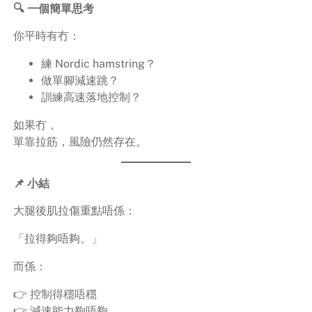
🔍 一個簡單思考
你平時有冇：
練 Nordic hamstring？
做單腳減速跳？
訓練高速落地控制？
如果冇，
單靠拉筋，風險仍然存在。
📌 小結
大腿後肌拉傷重點唔係：
「拉得夠唔夠。」
而係：
👉 控制得穩唔穩
👉 減速能力夠唔夠