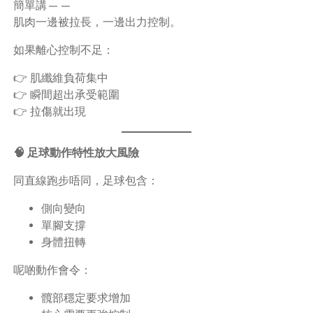
簡單講——
肌肉一邊被拉長，一邊出力控制。
如果離心控制不足：
👉 肌纖維負荷集中
👉 瞬間超出承受範圍
👉 拉傷就出現
🧠 足球動作特性放大風險
同直線跑步唔同，足球包含：
側向變向
單腳支撐
身體扭轉
呢啲動作會令：
髖部穩定要求增加