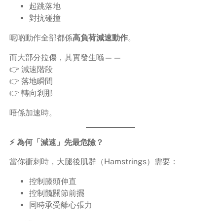
起跳落地
對抗碰撞
呢啲動作全部都係
高負荷減速動作
。
而大部分拉傷，其實發生喺——
👉 減速階段
👉 落地瞬間
👉 轉向剎那
唔係加速時。
⚡ 為何「減速」先最危險？
當你衝刺時，大腿後肌群（Hamstrings）需要：
控制膝頭伸直
控制髖關節前擺
同時承受離心張力