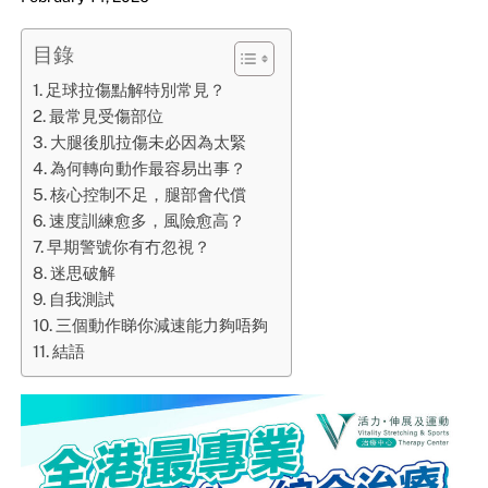
目錄
足球拉傷點解特別常見？
最常見受傷部位
大腿後肌拉傷未必因為太緊
為何轉向動作最容易出事？
核心控制不足，腿部會代償
速度訓練愈多，風險愈高？
早期警號你有冇忽視？
迷思破解
自我測試
三個動作睇你減速能力夠唔夠
結語