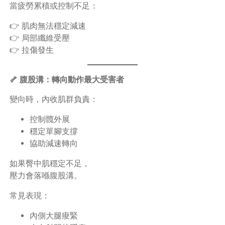
當疲勞累積或控制不足：
👉 肌肉無法穩定減速
👉 局部纖維受壓
👉 拉傷發生
🦴 腹股溝：轉向動作最大受害者
變向時，內收肌群負責：
控制髖外展
穩定單腳支撐
協助減速轉向
如果臀中肌穩定不足，
壓力會落喺腹股溝。
常見表現：
內側大腿痠緊