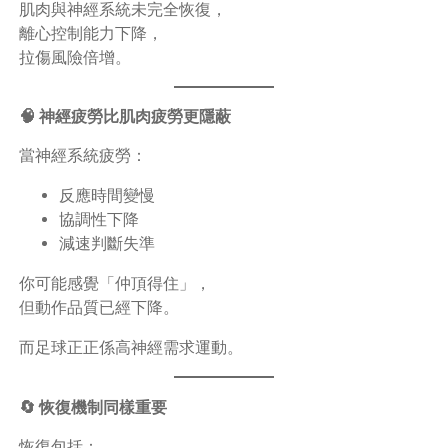
肌肉與神經系統未完全恢復，
離心控制能力下降，
拉傷風險倍增。
🧠 神經疲勞比肌肉疲勞更隱蔽
當神經系統疲勞：
反應時間變慢
協調性下降
減速判斷失準
你可能感覺「仲頂得住」，
但動作品質已經下降。
而足球正正係高神經需求運動。
🔄 恢復機制同樣重要
恢復包括：