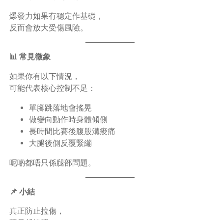
爆發力如果冇穩定作基礎，
反而會放大受傷風險。
📊 常見徵象
如果你有以下情況，
可能代表核心控制不足：
單腳跳落地會搖晃
做變向動作時身體傾側
長時間比賽後腹股溝痠痛
大腿後側反覆緊繃
呢啲都唔只係腿部問題。
📌 小結
真正防止拉傷，