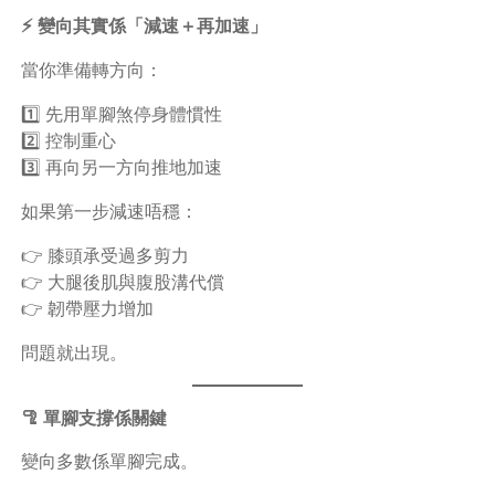
⚡ 變向其實係「減速＋再加速」
當你準備轉方向：
1️⃣ 先用單腳煞停身體慣性
2️⃣ 控制重心
3️⃣ 再向另一方向推地加速
如果第一步減速唔穩：
👉 膝頭承受過多剪力
👉 大腿後肌與腹股溝代償
👉 韌帶壓力增加
問題就出現。
🦿 單腳支撐係關鍵
變向多數係單腳完成。