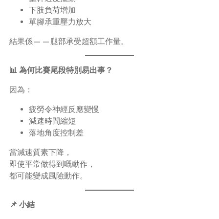
下肢負荷增加
單腳承重壓力放大
結果係——腿部承受超額工作量。
📊 為何比賽尾段特別易出事？
因為：
疲勞令神經反應變慢
減速時間縮短
落地角度控制差
當減速質素下降，
即使平常做得到嘅動作，
都可能變成風險動作。
📌 小結