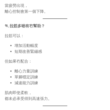
當疲勞出現，
離心控制會第一個下降。
🏃 拉筋多啲有冇幫助？
拉筋可以：
增加活動幅度
短期改善緊繃感
但如果冇配合：
離心力量訓練
單腳穩定訓練
減速能力訓練
肌肉即使柔軟，
都未必承受得到高速張力。