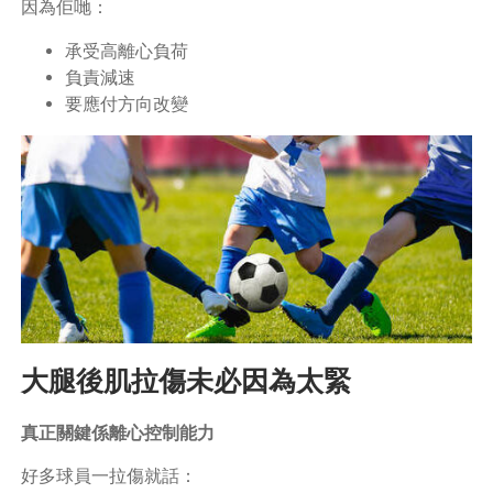
因為佢哋：
承受高離心負荷
負責減速
要應付方向改變
大腿後肌拉傷未必因為太緊
真正關鍵係離心控制能力
好多球員一拉傷就話：