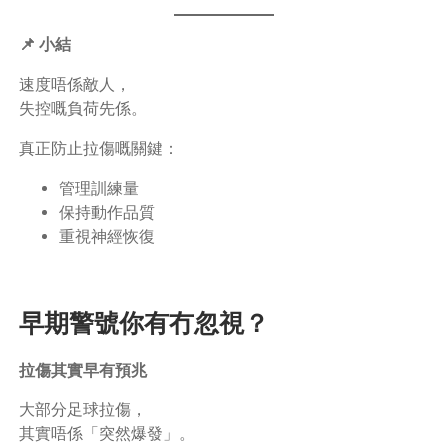
📌 小結
速度唔係敵人，
失控嘅負荷先係。
真正防止拉傷嘅關鍵：
管理訓練量
保持動作品質
重視神經恢復
早期警號你有冇忽視？
拉傷其實早有預兆
大部分足球拉傷，
其實唔係「突然爆發」。