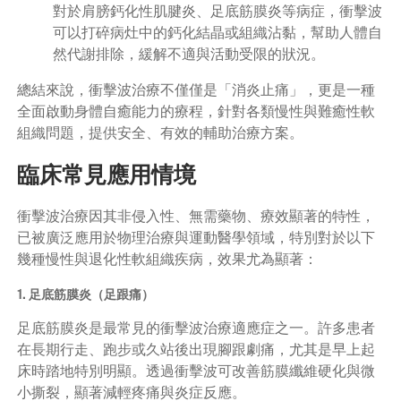
對於肩膀鈣化性肌腱炎、足底筋膜炎等病症，衝擊波
可以打碎病灶中的鈣化結晶或組織沾黏，幫助人體自
然代謝排除，緩解不適與活動受限的狀況。
總結來說，衝擊波治療不僅僅是「消炎止痛」，更是一種
全面啟動身體自癒能力的療程，針對各類慢性與難癒性軟
組織問題，提供安全、有效的輔助治療方案。
臨床常見應用情境
衝擊波治療因其非侵入性、無需藥物、療效顯著的特性，
已被廣泛應用於物理治療與運動醫學領域，特別對於以下
幾種慢性與退化性軟組織疾病，效果尤為顯著：
1. 足底筋膜炎（足跟痛）
足底筋膜炎是最常見的衝擊波治療適應症之一。許多患者
在長期行走、跑步或久站後出現腳跟劇痛，尤其是早上起
床時踏地特別明顯。透過衝擊波可改善筋膜纖維硬化與微
小撕裂，顯著減輕疼痛與炎症反應。