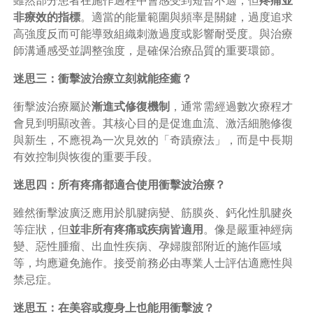
雖然部分患者在施作過程中會感受到短暫不適，但
疼痛並
非療效的指標
。適當的能量範圍與頻率是關鍵，過度追求
高強度反而可能導致組織刺激過度或影響耐受度。與治療
師溝通感受並調整強度，是確保治療品質的重要環節。
迷思三：衝擊波治療立刻就能痊癒？
衝擊波治療屬於
漸進式修復機制
，通常需經過數次療程才
會見到明顯改善。其核心目的是促進血流、激活細胞修復
與新生，不應視為一次見效的「奇蹟療法」，而是中長期
有效控制與恢復的重要手段。
迷思四：所有疼痛都適合使用衝擊波治療？
雖然衝擊波廣泛應用於肌腱病變、筋膜炎、鈣化性肌腱炎
等症狀，但
並非所有疼痛或疾病皆適用
。像是嚴重神經病
變、惡性腫瘤、出血性疾病、孕婦腹部附近的施作區域
等，均應避免施作。接受前務必由專業人士評估適應性與
禁忌症。
迷思五：在美容或瘦身上也能用衝擊波？