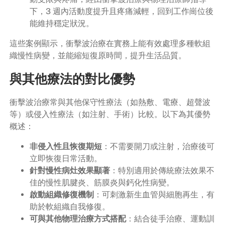
下，3 週內活動度提升且疼痛減輕，回到工作崗位後
能維持穩定狀況。
這些案例顯示，衝擊波治療在實務上能有效處理多種軟組
織慢性病變，並能縮短復原時間，提升生活品質。
與其他療法的對比優勢
衝擊波治療常與其他保守性療法（如熱敷、電療、超聲波
等）或侵入性療法（如注射、手術）比較。以下為其優勢
概述：
非侵入性且恢復期短
：不需要開刀或注射，治療後可
立即恢復日常活動。
針對慢性病灶效果顯著
：特別適用於傳統療法效果不
佳的慢性肌腱炎、筋膜炎與鈣化性病變。
啟動組織修復機制
：可刺激新生血管與細胞再生，有
助於軟組織自我修復。
可與其他物理治療方式搭配
：結合徒手治療、運動訓