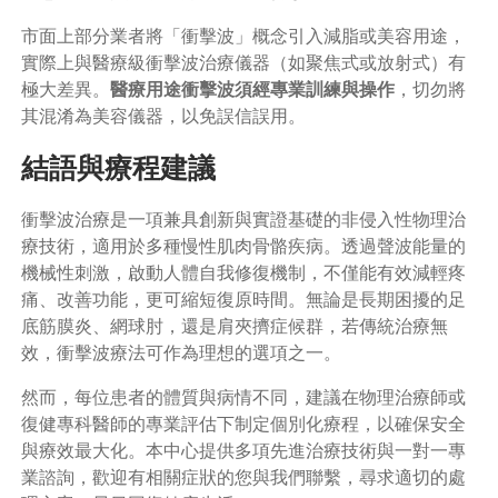
市面上部分業者將「衝擊波」概念引入減脂或美容用途，
實際上與醫療級衝擊波治療儀器（如聚焦式或放射式）有
極大差異。
醫療用途衝擊波須經專業訓練與操作
，切勿將
其混淆為美容儀器，以免誤信誤用。
結語與療程建議
衝擊波治療是一項兼具創新與實證基礎的非侵入性物理治
療技術，適用於多種慢性肌肉骨骼疾病。透過聲波能量的
機械性刺激，啟動人體自我修復機制，不僅能有效減輕疼
痛、改善功能，更可縮短復原時間。無論是長期困擾的足
底筋膜炎、網球肘，還是肩夾擠症候群，若傳統治療無
效，衝擊波療法可作為理想的選項之一。
然而，每位患者的體質與病情不同，建議在物理治療師或
復健專科醫師的專業評估下制定個別化療程，以確保安全
與療效最大化。本中心提供多項先進治療技術與一對一專
業諮詢，歡迎有相關症狀的您與我們聯繫，尋求適切的處