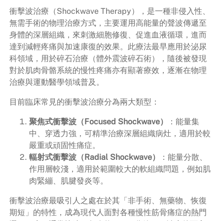
衝擊波治療（Shockwave Therapy），是一種非侵入性、
無需手術的物理治療方式，主要運用高能量的聲波傳遞至
身體的深層組織，來刺激細胞修復、促進血液循環，進而
達到減輕疼痛與加速康復的效果。此療法最早應用於泌尿
科領域，用於碎石治療（體外震波碎石術），隨後被發現
對於肌肉骨骼系統的慢性疼痛亦有顯著療效，逐漸在物理
治療與運動醫學領域普及。
目前臨床常見的衝擊波治療分為兩大類型：
聚焦式衝擊波（Focused Shockwave）
：能量集
中、穿透力強，可精準治療深層組織病灶，適用於較
嚴重或頑固性痛症。
輻射式衝擊波（Radial Shockwave）
：能量分散、
作用層較淺，適用於範圍較大的軟組織問題，例如肌
肉緊繃、肌腱發炎等。
衝擊波治療最吸引人之處在於其「非手術、無藥物、恢復
期短」的特性，成為現代人面對各種慢性筋骨痛症的熱門