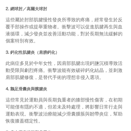
2. 網球肘／高爾夫球肘
這些屬於肘部肌腱慢性發炎所導致的疼痛，經常發生於反
覆手部操作或提舉重物者。衝擊波可以促進肌腱再生與血
液循環，減少發炎並改善活動功能，對於長期無法緩解的
個案特別有效。
3. 鈣化性肌腱炎（肩膀鈣化）
此病症多見於中年女性，因肩部肌腱出現鈣鹽沉積導致活
動受限與劇烈疼痛。衝擊波能有效破碎鈣化結晶，並刺激
肩部肌腱修復，是替代手術的理想非侵入選項。
4. 鵝足滑囊炎與髕腱炎
這些常見於運動員與長期負重者的膝部慢性傷害，在初期
可能僅有隱約不適，但若未及時處理，將影響日常行走與
運動表現。衝擊波治療能減少滑囊腫脹與韌帶炎症，幫助
恢復膝蓋穩定性。