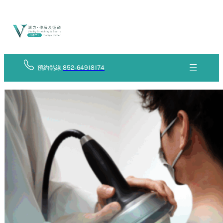
Skip
立
to
即
查
content
詢
預約熱線
852-64918174