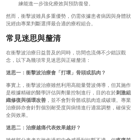
練能進一步強化療效與預防復發。
然而，衝擊波雖具多重優勢，仍需依據患者病因與身體狀
況經由專業判斷選擇最合適的療程組合。
常見迷思與釐清
在衝擊波治療日益普及的同時，坊間也流傳不少錯誤觀
念，以下為幾項常見迷思與正確釐清：
迷思一：衝擊波治療會「打壞」骨頭或肌肉？
事實上，衝擊波治療雖然利用高能量聲波傳導，但其施作
是根據精確的醫學評估與劑量控制進行，目的在於
刺激組
織修復與循環改善
，並不會對骨骼或肌肉造成破壞。專業
治療師亦會針對個別耐受度與病情進行適當調整，確保安
全與效果。
迷思二：治療越痛代表效果越好？