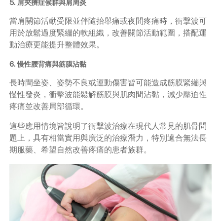
5. 肩夾擠症候群與肩周炎
當肩關節活動受限並伴隨抬舉痛或夜間疼痛時，衝擊波可
用於放鬆過度緊繃的軟組織，改善關節活動範圍，搭配運
動治療更能提升整體效果。
6. 慢性腰背痛與筋膜沾黏
長時間坐姿、姿勢不良或運動傷害皆可能造成筋膜緊繃與
慢性發炎，衝擊波能鬆解筋膜與肌肉間沾黏，減少壓迫性
疼痛並改善局部循環。
這些應用情境皆說明了衝擊波治療在現代人常見的肌骨問
題上，具有相當實用與廣泛的治療潛力，特別適合無法長
期服藥、希望自然改善疼痛的患者族群。