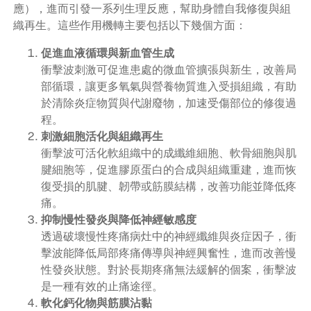
應），進而引發一系列生理反應，幫助身體自我修復與組
織再生。這些作用機轉主要包括以下幾個方面：
促進血液循環與新血管生成
衝擊波刺激可促進患處的微血管擴張與新生，改善局
部循環，讓更多氧氣與營養物質進入受損組織，有助
於清除炎症物質與代謝廢物，加速受傷部位的修復過
程。
刺激細胞活化與組織再生
衝擊波可活化軟組織中的成纖維細胞、軟骨細胞與肌
腱細胞等，促進膠原蛋白的合成與組織重建，進而恢
復受損的肌腱、韌帶或筋膜結構，改善功能並降低疼
痛。
抑制慢性發炎與降低神經敏感度
透過破壞慢性疼痛病灶中的神經纖維與炎症因子，衝
擊波能降低局部疼痛傳導與神經興奮性，進而改善慢
性發炎狀態。對於長期疼痛無法緩解的個案，衝擊波
是一種有效的止痛途徑。
軟化鈣化物與筋膜沾黏