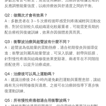
多數患者皆可耐受，無需使用麻醉。治療師會根據患者的
反應調整能量強度，以維持療效與舒適度之間的平衡。
Q2：做幾次才會有效果？
A：多數患者在 3～5 次療程後即感受到疼痛減輕與活動改
善。對於症狀較久或組織退化較嚴重者，可能需更長期的
配合療程與復健訓練，效果亦因個體差異而異。
Q3：衝擊波治療與超聲波有什麼不同？
A：超聲波為低能量的震動熱療，適合初期發炎與循環促
進；衝擊波則屬高能量聲波，可深入肌腱、韌帶與筋膜，
針對慢性疼痛與組織修復效果更顯著。兩者常在不同階段
搭配使用，以提升治療成效。
Q4：治療後可以馬上運動嗎？
A：建議治療後 24 小時內避免劇烈運動與重壓患部，讓組
織有充分時間修復與適應。之後可在治療師指導下逐步恢
復運動訓練。
Q5：所有慢性疼痛都適合用衝擊波嗎？