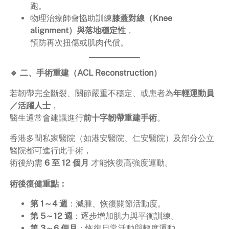
跑。
物理治療師會協助訓練
膝蓋對線（Knee
alignment）與落地穩定性
，
預防再次扭傷或肌肉代償。
🔹 二、手術重建（ACL Reconstruction）
若韌帶完全斷裂、關節嚴重不穩定、或患者為
年輕運動員
／活躍人士
，
醫生通常會建議進行
前十字韌帶重建手術
。
香港多間私家醫院（如港安醫院、仁安醫院）及部分公立
醫院都可進行此手術，
術後約需
6 至 12 個月
才能恢復高強度運動。
術後復健重點：
第 1～4 週
：減腫、恢復關節活動度。
第 5～12 週
：逐步增加肌力與平衡訓練。
第 3～6 個月
：恢復日常活動與輕度運動。