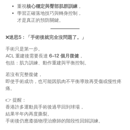
重視
核心穩定與臀部肌群訓練
，
學習正確落地技巧與轉身控制，
才是真正的預防關鍵。
❌迷思5：「手術後就完全沒問題了。」
手術只是第一步。
ACL 重建後需要長達
6–12 個月復健
，
包括：肌力訓練、動作重建與平衡控制。
若沒有完整復健，
即使手術成功，也可能因肌肉不平衡導致再受傷或慢性疼
痛。
👉 提醒：
香港許多運動員手術後過早回到球場，
結果半年內再度撕裂。
手術後仍應遵循物理治療師的階段性回歸訓練。