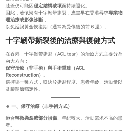
膝蓋仍可能因
穩定結構破壞
而持續退化。
因此，若懷疑有十字韌帶撕裂，應盡早在香港尋求
專業物
理治療或影像診斷
，
以免延誤黃金恢復期（通常為受傷後的前 6 週）。
十字韌帶撕裂後的治療與復健方式
在香港，十字韌帶撕裂（ACL tear）的治療方式主要分為
兩大方向：
保守治療（非手術）與手術重建（ACL
Reconstruction）
。
選擇哪一種方式，取決於撕裂程度、患者年齡、活動量以
及膝關節穩定性。
🔹 一、保守治療（非手術方式）
適合
輕微撕裂或部分損傷
、年紀較大、活動需求不高的患
者。