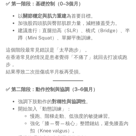
✅ 第一階段：基礎控制（0–3個月）
以
關節穩定與肌力重建
為首要目標。
加強股四頭肌與臀部肌群力量，減輕膝蓋受力。
建議進行：直腿抬高（SLR）、橋式（Bridge）、半
蹲（Mini Squat）、單腳平衡訓練。
這個階段最常見錯誤是「太早跑步」，
在香港常見的情況是患者覺得「不痛了」就回去打波或跑
步，
結果導致二次扭傷或半月板再受損。
✅ 第二階段：動作控制與協調（3–6個月）
強調下肢動作的
對稱性與協調性
。
開始加入「動態訓練」：
慢跑、階梯走動、低強度的敏捷練習。
強化「膝—臀—核心」整體鏈結，避免膝蓋內
扣（Knee valgus）。