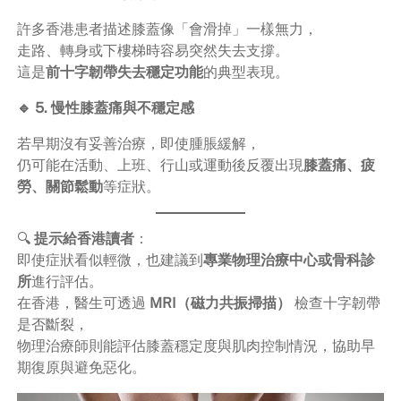
許多香港患者描述膝蓋像「會滑掉」一樣無力，
走路、轉身或下樓梯時容易突然失去支撐。
這是
前十字韌帶失去穩定功能
的典型表現。
🔹 5. 慢性膝蓋痛與不穩定感
若早期沒有妥善治療，即使腫脹緩解，
仍可能在活動、上班、行山或運動後反覆出現
膝蓋痛、疲
勞、關節鬆動
等症狀。
🔍
提示給香港讀者
：
即使症狀看似輕微，也建議到
專業物理治療中心或骨科診
所
進行評估。
在香港，醫生可透過
MRI（磁力共振掃描）
檢查十字韌帶
是否斷裂，
物理治療師則能評估膝蓋穩定度與肌肉控制情況，協助早
期復原與避免惡化。