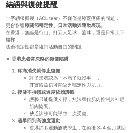
結語與復健提醒
十字韌帶撕裂（ACL tear）不僅僅是膝蓋疼痛的問題，
更會影響
膝關節穩定性、日常活動與運動表現
。
在香港，無論是行山、打五人足球、籃球，還是日常上下
樓梯，
膝蓋穩定性都是維持活動自由的關鍵。
🔹 香港患者常忽略的復健陷阱
疼痛消失就停止復健
許多患者認為「不痛了就沒事」，
其實膝蓋仍可能缺乏穩定性與肌力。
復健不持續或過度依賴護膝
護膝只能提供支撐，無法替代肌肉控制與神經
肌肉協調。
缺乏訓練可能導致二次受傷。
過早回到高強度運動
香港許多運動族或學生，在術後 3–4 個月就回