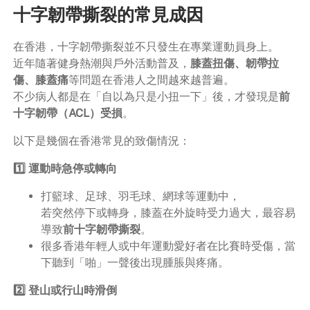
十字韌帶撕裂的常見成因
在香港，十字韌帶撕裂並不只發生在專業運動員身上。
近年隨著健身熱潮與戶外活動普及，
膝蓋扭傷、韌帶拉
傷、膝蓋痛
等問題在香港人之間越來越普遍。
不少病人都是在「自以為只是小扭一下」後，才發現是
前
十字韌帶（ACL）受損
。
以下是幾個在香港常見的致傷情況：
1️⃣ 運動時急停或轉向
打籃球、足球、羽毛球、網球等運動中，
若突然停下或轉身，膝蓋在外旋時受力過大，最容易
導致
前十字韌帶撕裂
。
很多香港年輕人或中年運動愛好者在比賽時受傷，當
下聽到「啪」一聲後出現腫脹與疼痛。
2️⃣ 登山或行山時滑倒