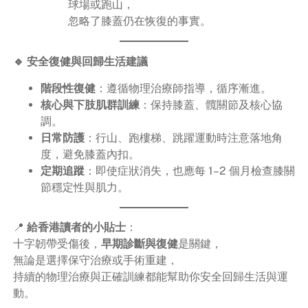
球場或跑山，
忽略了膝蓋仍在恢復的事實。
🔹 安全復健與回歸生活建議
階段性復健
：遵循物理治療師指導，循序漸進。
核心與下肢肌群訓練
：保持膝蓋、髖關節及核心協
調。
日常防護
：行山、跑樓梯、跳躍運動時注意落地角
度，避免膝蓋內扣。
定期追蹤
：即使症狀消失，也應每 1–2 個月檢查膝關
節穩定性與肌力。
📍
給香港讀者的小貼士
：
十字韌帶受傷後，
早期診斷與復健
是關鍵，
無論是選擇保守治療或手術重建，
持續的物理治療與正確訓練都能幫助你安全回歸生活與運
動。