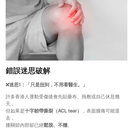
錯誤迷思破解
❌迷思1：「只是扭到，不用看醫生。」
許多香港人運動受傷後會先貼藥布、熱敷或自己休息幾
天，
但如果是
十字韌帶撕裂（ACL tear）
，表面腫痛可能退
去，
膝關節內部卻已經
鬆脫、不穩
。