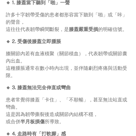
🔹 1. 膝蓋當下聽到「啪」一聲
許多十字韌帶受傷的患者都形容當下聽到「啪」或「咔」
的聲音，
這往往代表韌帶瞬間斷裂，是
膝蓋嚴重受損
的明確信號。
🔹 2. 受傷後膝蓋立即腫脹
膝關節內若有血液積聚（關節積血），代表韌帶或關節囊
內出血。
這種腫脹通常在數小時內出現，並伴隨劇烈疼痛與活動受
限。
🔹 3. 膝蓋無法完全伸直或彎曲
患者常覺得膝蓋「卡住」、「不順暢」，甚至無法站直或
彎曲。
這是因為韌帶撕裂後造成關節內結構不穩，
或合併
半月板損傷
所導致。
🔹 4. 走路時有「打軟腳」感