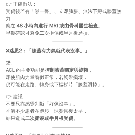
👉 正確做法：
受傷後若有「啪一聲」、立即腫脹、無法下蹲或膝蓋無
力，
應在
48 小時內進行 MRI 或由骨科醫生檢查
。
早期確認可避免二次損傷或半月板磨損。
❌迷思2：「膝蓋有力氣就代表沒事。」
錯。
ACL 的主要功能是
控制膝蓋穩定與旋轉
，
即使肌肉力量看似正常，若韌帶損壞，
仍可能在走路、轉身或下樓梯時「膝蓋滑掉」。
👉 建議：
不要只靠感覺判斷「好像沒事」。
香港不少患者在跑步、球賽恢復太早，
結果造成
二次撕裂或半月板受傷
。