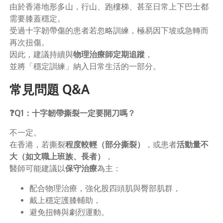
由於香港地形多山，行山、跑樓梯、甚至日常上下巴士都
需要膝蓋穩定。
受過十字韌帶傷的患者若忽略訓練，極易因下坡或急轉而
再次扭傷。
因此，建議持續與
物理治療師定期追蹤
，
並將「穩定訓練」納入日常生活的一部分。
常見問題 Q&A
❓Q1：十字韌帶撕裂一定要開刀嗎？
不一定。
在香港，若撕裂
程度較輕（部分撕裂）
，或患者
活動量不
大（如文職上班族、長者）
，
醫師可能建議以
保守治療
為主：
配合物理治療，強化股四頭肌與臀部肌群，
戴上穩定護膝輔助，
避免扭轉與劇烈運動。