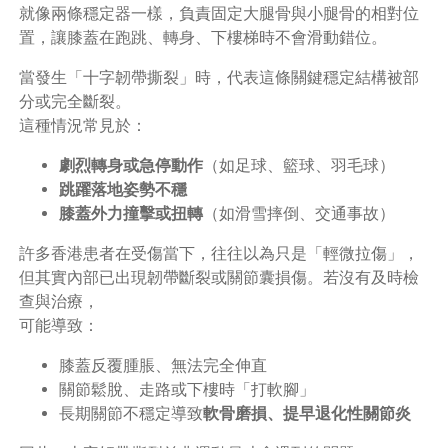
就像兩條穩定器一樣，負責固定大腿骨與小腿骨的相對位
置，讓膝蓋在跑跳、轉身、下樓梯時不會滑動錯位。
當發生「十字韌帶撕裂」時，代表這條關鍵穩定結構被部
分或完全斷裂。
這種情況常見於：
劇烈轉身或急停動作
（如足球、籃球、羽毛球）
跳躍落地姿勢不穩
膝蓋外力撞擊或扭轉
（如滑雪摔倒、交通事故）
許多香港患者在受傷當下，往往以為只是「輕微拉傷」，
但其實內部已出現韌帶斷裂或關節囊損傷。若沒有及時檢
查與治療，
可能導致：
膝蓋反覆腫脹、無法完全伸直
關節鬆脫、走路或下樓時「打軟腳」
長期關節不穩定導致
軟骨磨損、提早退化性關節炎