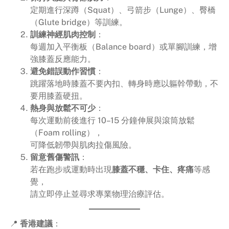
定期進行深蹲（Squat）、弓箭步（Lunge）、臀橋
（Glute bridge）等訓練。
訓練神經肌肉控制
：
每週加入平衡板（Balance board）或單腳訓練，增
強膝蓋反應能力。
避免錯誤動作習慣
：
跳躍落地時膝蓋不要內扣、轉身時應以軀幹帶動，不
要用膝蓋硬扭。
熱身與放鬆不可少
：
每次運動前後進行 10–15 分鐘伸展與滾筒放鬆
（Foam rolling），
可降低韌帶與肌肉拉傷風險。
留意舊傷警訊
：
若在跑步或運動時出現
膝蓋不穩、卡住、疼痛
等感
覺，
請立即停止並尋求專業物理治療評估。
📍
香港建議
：