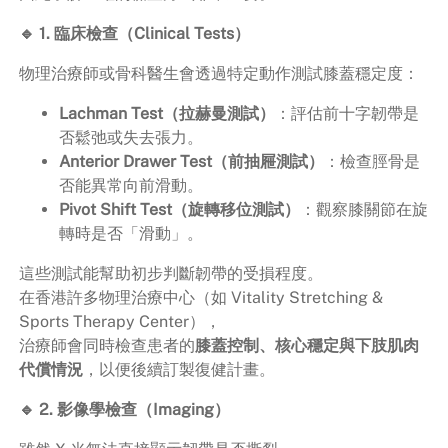
🔹 1. 臨床檢查（Clinical Tests）
物理治療師或骨科醫生會透過特定動作測試膝蓋穩定度：
Lachman Test（拉赫曼測試）
：評估前十字韌帶是
否鬆弛或失去張力。
Anterior Drawer Test（前抽屜測試）
：檢查脛骨是
否能異常向前滑動。
Pivot Shift Test（旋轉移位測試）
：觀察膝關節在旋
轉時是否「滑動」。
這些測試能幫助初步判斷韌帶的受損程度。
在香港許多物理治療中心（如 Vitality Stretching &
Sports Therapy Center），
治療師會同時檢查患者的
膝蓋控制、核心穩定與下肢肌肉
代償情況
，以便後續訂製復健計畫。
🔹 2. 影像學檢查（Imaging）