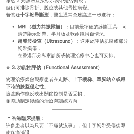
雖然 X 光無法直接顯示韌帶是否撕裂，
但仍可排除骨折、脫位或其他骨性病變。
若懷疑
十字韌帶斷裂
，醫生通常會建議進一步進行：
MRI（磁力共振掃描）
：目前最準確的診斷工具，可
清楚顯示韌帶、半月板及軟組織損傷情況。
超聲波檢查（Ultrasound）
：適用於評估肌腱或部分
韌帶損傷，
在香港部分私家診所或物理治療中心也可安排。
🔹 3. 功能性評估（Functional Assessment）
物理治療師會觀察患者在
走路、上下樓梯、單腳站立或蹲
下時的膝蓋穩定性
。
這些動作能反映出關節控制是否受損，
並協助制定後續的治療與訓練方向。
📍
香港臨床提醒
：
許多患者以為只要「不痛就沒事」，但十字韌帶受傷後即
使疼痛消退，