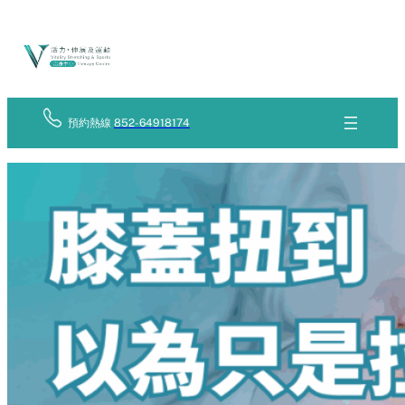
Skip
立
to
即
查
content
詢
預約熱線
852-64918174