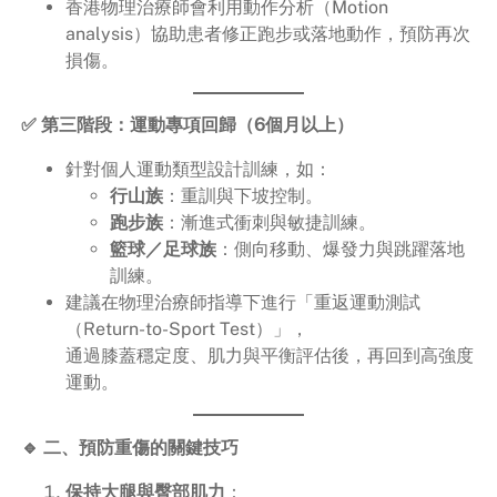
香港物理治療師會利用動作分析（Motion
analysis）協助患者修正跑步或落地動作，預防再次
損傷。
✅ 第三階段：運動專項回歸（6個月以上）
針對個人運動類型設計訓練，如：
行山族
：重訓與下坡控制。
跑步族
：漸進式衝刺與敏捷訓練。
籃球／足球族
：側向移動、爆發力與跳躍落地
訓練。
建議在物理治療師指導下進行「重返運動測試
（Return-to-Sport Test）」，
通過膝蓋穩定度、肌力與平衡評估後，再回到高強度
運動。
🔹 二、預防重傷的關鍵技巧
保持大腿與臀部肌力
：