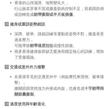
香港的山徑濕滑、地勢變化大，
行山族若穿著不當或膝蓋肌肉控制不足，容易因跌倒
或扭轉造成
韌帶撕裂或半月板損傷
。
3️⃣ 健身或重訓姿勢錯誤
深蹲、硬舉、跳箱訓練等運動若姿勢不對，膝蓋承受
過多壓力，
可能導致
韌帶過度拉扯
或慢性損傷。
很多香港健身族群缺乏暖身與穩定核心的訓練，增加
了受傷風險。
4️⃣ 交通或意外外力撞擊
在香港常見的交通意外中（例如摩托車滑倒、被車撞
擊），
膝關節因突然強力外推或內旋，也會造成
十字韌帶與
關節囊撕裂
。
5️⃣ 過度使用與年齡退化