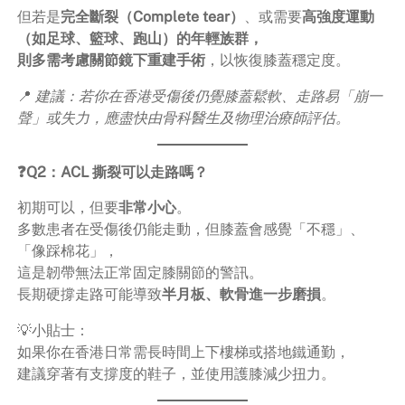
但若是
完全斷裂（Complete tear）
、或需要
高強度運動
（如足球、籃球、跑山）的年輕族群，
則多需考慮關節鏡下重建手術
，以恢復膝蓋穩定度。
📍
建議：若你在香港受傷後仍覺膝蓋鬆軟、走路易「崩一
聲」或失力，應盡快由骨科醫生及物理治療師評估。
❓Q2：ACL 撕裂可以走路嗎？
初期可以，但要
非常小心
。
多數患者在受傷後仍能走動，但膝蓋會感覺「不穩」、
「像踩棉花」，
這是韌帶無法正常固定膝關節的警訊。
長期硬撐走路可能導致
半月板、軟骨進一步磨損
。
💡小貼士：
如果你在香港日常需長時間上下樓梯或搭地鐵通勤，
建議穿著有支撐度的鞋子，並使用護膝減少扭力。