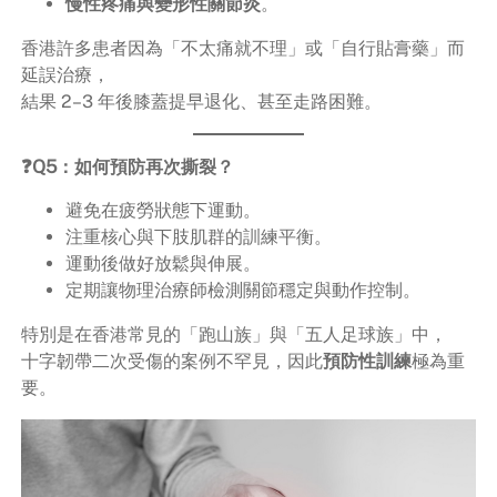
慢性疼痛與變形性關節炎
。
香港許多患者因為「不太痛就不理」或「自行貼膏藥」而
延誤治療，
結果 2–3 年後膝蓋提早退化、甚至走路困難。
❓Q5：如何預防再次撕裂？
避免在疲勞狀態下運動。
注重核心與下肢肌群的訓練平衡。
運動後做好放鬆與伸展。
定期讓物理治療師檢測關節穩定與動作控制。
特別是在香港常見的「跑山族」與「五人足球族」中，
十字韌帶二次受傷的案例不罕見，因此
預防性訓練
極為重
要。