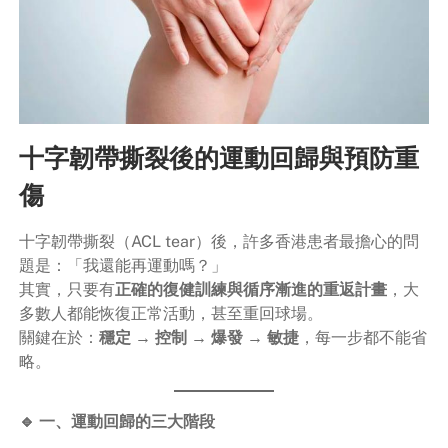
十字韌帶撕裂後的運動回歸與預防重
傷
十字韌帶撕裂（ACL tear）後，許多香港患者最擔心的問
題是：「我還能再運動嗎？」
其實，只要有
正確的復健訓練與循序漸進的重返計畫
，大
多數人都能恢復正常活動，甚至重回球場。
關鍵在於：
穩定 → 控制 → 爆發 → 敏捷
，每一步都不能省
略。
🔹 一、運動回歸的三大階段