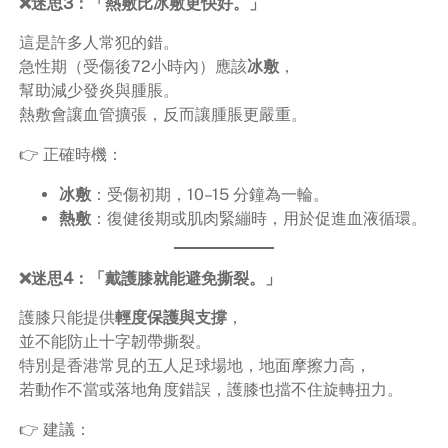
❌迷思3：「熱敷比冰敷更快好。」
這是許多人常犯的錯。
急性期（受傷後72小時內）應該
冰敷
，
幫助減少發炎與腫脹。
熱敷會讓血管擴張，反而讓腫脹更嚴重。
👉 正確時機：
冰敷
：受傷初期，10–15 分鐘為一輪。
熱敷
：復健後期或肌肉緊繃時，用於促進血液循環。
❌迷思4：「戴護膝就能避免撕裂。」
護膝只能提供
輕度保護與支撐
，
並不能防止十字韌帶撕裂。
特別是香港常見的五人足球場地，地面摩擦力高，
若動作不當或落地角度錯誤，護膝也擋不住旋轉扭力。
👉 建議：