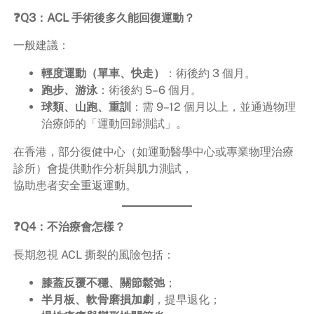
❓Q3：ACL 手術後多久能回復運動？
一般建議：
輕度運動（單車、快走）
：術後約 3 個月。
跑步、游泳
：術後約 5–6 個月。
球類、山跑、重訓
：需 9–12 個月以上，並通過物理
治療師的「運動回歸測試」。
在香港，部分復健中心（如運動醫學中心或專業物理治療
診所）會提供動作分析與肌力測試，
協助患者安全重返運動。
❓Q4：不治療會怎樣？
長期忽視 ACL 撕裂的風險包括：
膝蓋反覆不穩、關節鬆弛
；
半月板、軟骨磨損加劇
，提早退化；