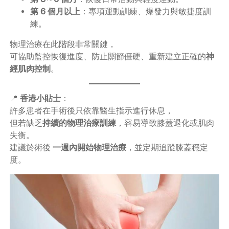
第 6 個月以上
：專項運動訓練、爆發力與敏捷度訓
練。
物理治療在此階段非常關鍵，
可協助監控恢復進度、防止關節僵硬、重新建立正確的
神
經肌肉控制
。
📍
香港小貼士
：
許多患者在手術後只依靠醫生指示進行休息，
但若缺乏
持續的物理治療訓練
，容易導致膝蓋退化或肌肉
失衡。
建議於術後
一週內開始物理治療
，並定期追蹤膝蓋穩定
度。