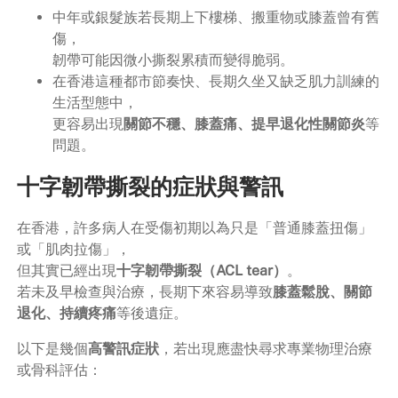
中年或銀髮族若長期上下樓梯、搬重物或膝蓋曾有舊
傷，
韌帶可能因微小撕裂累積而變得脆弱。
在香港這種都市節奏快、長期久坐又缺乏肌力訓練的
生活型態中，
更容易出現
關節不穩、膝蓋痛、提早退化性關節炎
等
問題。
十字韌帶撕裂的症狀與警訊
在香港，許多病人在受傷初期以為只是「普通膝蓋扭傷」
或「肌肉拉傷」，
但其實已經出現
十字韌帶撕裂（ACL tear）
。
若未及早檢查與治療，長期下來容易導致
膝蓋鬆脫、關節
退化、持續疼痛
等後遺症。
以下是幾個
高警訊症狀
，若出現應盡快尋求專業物理治療
或骨科評估：