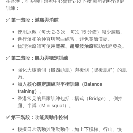
在香港，許多物理治療中心會針對以下幾個階段進行復健
訓練：
✅ 第一階段：減痛與消腫
使用冰敷（每天 2-3 次，每次 15 分鐘）減少腫脹。
進行溫和的伸直與彎曲練習，避免關節僵硬。
物理治療師可使用
電療、超聲波治療
幫助減輕發炎。
✅ 第二階段：肌力與穩定訓練
強化大腿前側（股四頭肌）與後側（腿後肌群）的肌
肉。
加入
核心穩定訓練
與
平衡訓練（Balance
training）
。
香港常見的居家訓練包括：橋式（Bridge）、側抬
腿、半蹲（Mini squat）。
✅ 第三階段：功能與動作控制
模擬日常活動與運動動作，如上下樓梯、行山、慢