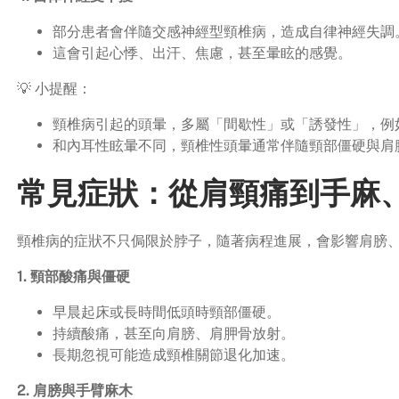
部分患者會伴隨交感神經型頸椎病，造成自律神經失調
這會引起心悸、出汗、焦慮，甚至暈眩的感覺。
💡 小提醒：
頸椎病引起的頭暈，多屬「間歇性」或「誘發性」，例
和內耳性眩暈不同，頸椎性頭暈通常伴隨頸部僵硬與肩
常見症狀：從肩頸痛到手麻
頸椎病的症狀不只侷限於脖子，隨著病程進展，會影響肩膀
1. 頸部酸痛與僵硬
早晨起床或長時間低頭時頸部僵硬。
持續酸痛，甚至向肩膀、肩胛骨放射。
長期忽視可能造成頸椎關節退化加速。
2. 肩膀與手臂麻木