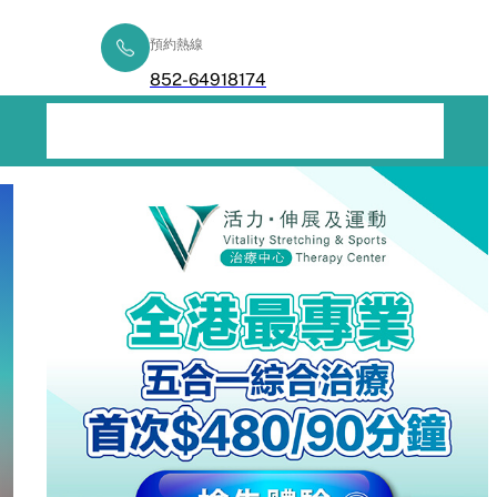
預約熱線
立即查詢
852-64918174
五合一綜合療程
了解痛症
健康專欄
常見問題
聯絡我們