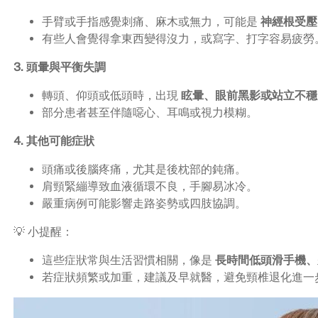
手臂或手指感覺刺痛、麻木或無力，可能是
神經根受壓
有些人會覺得拿東西變得沒力，或寫字、打字容易疲勞
3. 頭暈與平衡失調
轉頭、仰頭或低頭時，出現
眩暈、眼前黑影或站立不穩
部分患者甚至伴隨噁心、耳鳴或視力模糊。
4. 其他可能症狀
頭痛或後腦疼痛，尤其是後枕部的鈍痛。
肩頸緊繃導致血液循環不良，手腳易冰冷。
嚴重病例可能影響走路姿勢或四肢協調。
💡 小提醒：
這些症狀常與生活習慣相關，像是
長時間低頭滑手機、
若症狀頻繁或加重，建議及早就醫，避免頸椎退化進一