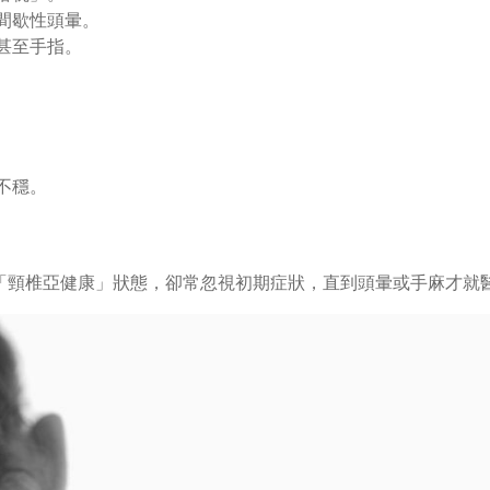
間歇性頭暈。
甚至手指。
不穩。
現「頸椎亞健康」狀態，卻常忽視初期症狀，直到頭暈或手麻才就