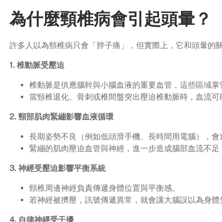
為什麼頸椎病會引起頭暈？
許多人以為頸椎病只會「脖子痛」，但實際上，它和頭暈的
1. 椎動脈受壓迫
椎動脈是供應腦幹與小腦血液的重要血管，這些區域掌
當頸椎退化、骨刺或椎間盤突出壓迫椎動脈時，血流可
2. 頸部肌肉緊繃影響血液循環
長期姿勢不良（例如低頭滑手機、長時間用電腦），會
緊繃的肌肉壓迫血管與神經，進一步造成腦部血流不足
3. 神經受壓迫影響平衡系統
頸椎周邊神經負責傳遞身體位置與平衡感。
若神經被擠壓，訊號傳遞異常，就會讓大腦誤以為身體
4. 自律神經受干擾