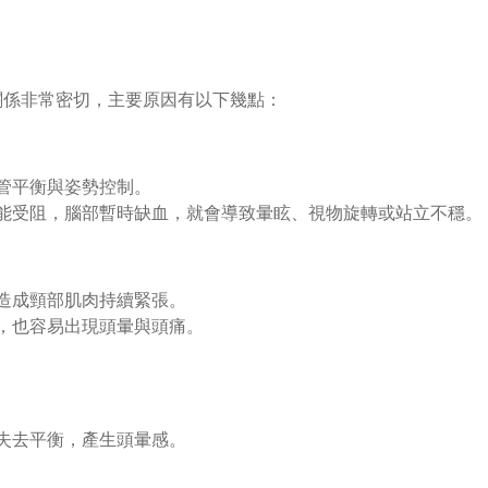
關係非常密切，主要原因有以下幾點：
管平衡與姿勢控制。
能受阻，腦部暫時缺血，就會導致暈眩、視物旋轉或站立不穩。
造成頸部肌肉持續緊張。
，也容易出現頭暈與頭痛。
失去平衡，產生頭暈感。