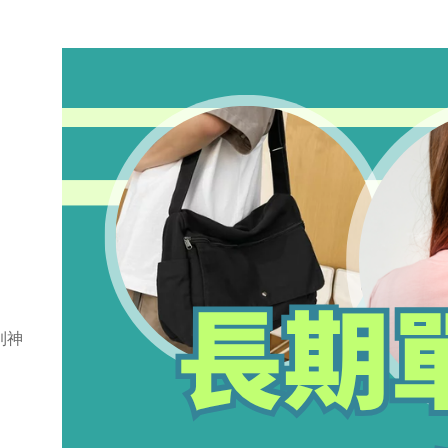
長期單側背包，小心造成肩頸與脊椎不
平衡
到神
March 22, 2026
.