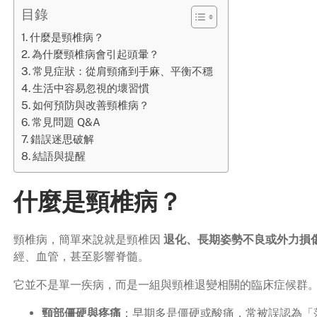
目錄
什麼是頸椎病？
為什麼頸椎病會引起頭暈？
常見症狀：從肩頸痛到手麻、平衡不穩
生活中容易忽視的壞習慣
如何預防與改善頸椎病？
常見問題 Q&A
錯誤迷思破解
結語與提醒
什麼是頸椎病？
頸椎病，簡單來說就是頸椎因
退化、長期姿勢不良或外力損
經、血管，甚至影響脊髓。
它並不是單一疾病，而是一組與頸椎退變相關的臨床症候群
頸部僵硬與疼痛
：早期多是僵硬或酸痛，常被誤認為「