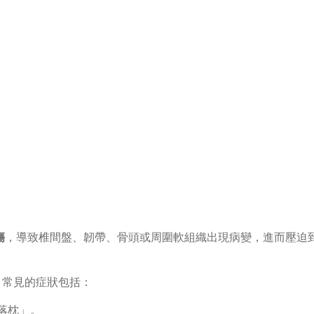
傷
，導致椎間盤、韌帶、骨頭或周圍軟組織出現病變，進而壓迫
。常見的症狀包括：
落枕」。