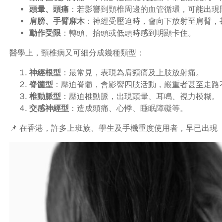
頭暈、頭痛
：若影響到頸椎周邊的血管循環，可能出現
肩膀、手臂麻木
：神經受壓迫時，會向下放射至肩臂，
動作受限
：轉頭、抬頭或低頭時感到明顯卡住。
醫學上，頸椎病又可細分成幾種類型：
神經根型
：最常見，表現為肩頸痛及上肢放射痛。
脊髓型
：壓迫脊髓，會影響四肢活動，嚴重者甚至走路
椎動脈型
：壓迫椎動脈，出現頭暈、耳鳴、視力模糊。
交感神經型
：造成頭痛、心悸、睡眠障礙等。
📌 在香港，許多上班族、學生及手機重度使用者，早已出