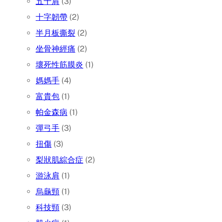
五十肩
(3)
十字韌帶
(2)
半月板撕裂
(2)
坐骨神經痛
(2)
壞死性筋膜炎
(1)
媽媽手
(4)
富貴包
(1)
帕金森病
(1)
彈弓手
(3)
扭傷
(3)
梨狀肌綜合症
(2)
游泳肩
(1)
烏龜頸
(1)
科技頸
(3)