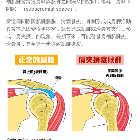
袖肌腱會滑過肩峰與肱骨之間狹窄的空間，稱為「肩峰下
間隙」（subacromial space）。
當這個間隙因肌腱腫脹、滑囊發炎、骨刺形成或肩胛活動
異常等原因變得更狹窄，就會造成肌腱或滑囊被夾住，形
成「肩夾擠」的現象。長期下來，可能引發肩袖肌腱炎、
滑囊炎，甚至進一步導致肌腱撕裂。