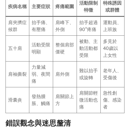
活動限制
特殊誘因
疾病名稱
主要症狀
疼痛範圍
特徵
或群體
肩夾擠症
抬手痛、
肩峰下、
抬手超過
運動員、
候群
有壓痛
外側
90°疼痛
上班族
被動、主
多見於
活動受限
整個肩部
五十肩
動活動都
40歲以
明顯
僵硬
受限
上女性
力量減
難以抬手
老年人、
肩袖撕裂
弱、夜間
肩外側
或旋轉
受傷後
痛
肩關節輕
急性創
發熱腫
肩關節上
滑囊炎
微活動也
傷、感染
脹、觸痛
方
痛
者
錯誤觀念與迷思釐清