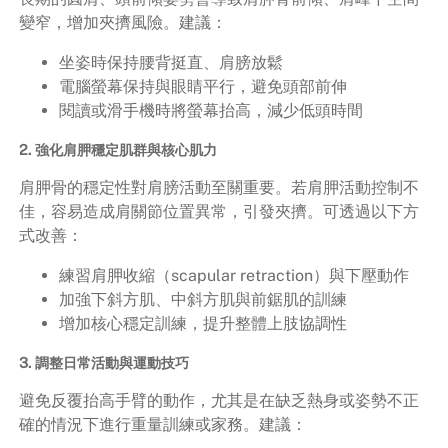
變窄，增加夾擠風險。建議：
坐姿時保持腰背挺直、肩膀放鬆
電腦螢幕保持與眼睛平行，避免頭部前伸
閱讀或滑手機時將螢幕抬高，減少低頭時間
2. 強化肩胛穩定肌群與核心肌力
肩胛骨的穩定性對肩膀活動至關重要。若肩胛活動控制不
佳，容易造成肩關節位置異常，引發夾擠。可透過以下方
式改善：
練習肩胛收縮（scapular retraction）與下壓動作
加強下斜方肌、中斜方肌與前鋸肌的訓練
增加核心穩定訓練，提升整體上肢協調性
3. 調整日常活動與運動技巧
避免反覆抬高手臂的動作，尤其是在缺乏熱身或姿勢不正
確的情況下進行重量訓練或家務。建議：