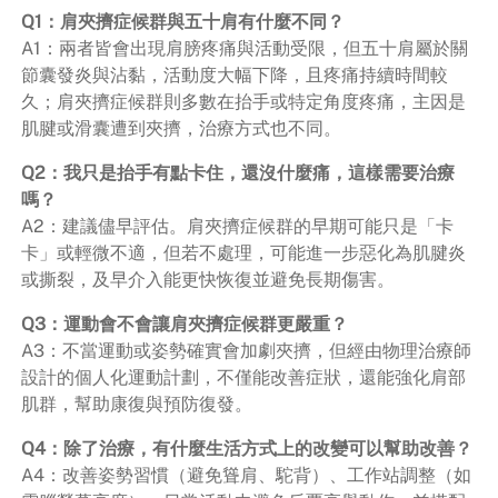
Q1：肩夾擠症候群與五十肩有什麼不同？
A1：兩者皆會出現肩膀疼痛與活動受限，但五十肩屬於關
節囊發炎與沾黏，活動度大幅下降，且疼痛持續時間較
久；肩夾擠症候群則多數在抬手或特定角度疼痛，主因是
肌腱或滑囊遭到夾擠，治療方式也不同。
Q2：我只是抬手有點卡住，還沒什麼痛，這樣需要治療
嗎？
A2：建議儘早評估。肩夾擠症候群的早期可能只是「卡
卡」或輕微不適，但若不處理，可能進一步惡化為肌腱炎
或撕裂，及早介入能更快恢復並避免長期傷害。
Q3：運動會不會讓肩夾擠症候群更嚴重？
A3：不當運動或姿勢確實會加劇夾擠，但經由物理治療師
設計的個人化運動計劃，不僅能改善症狀，還能強化肩部
肌群，幫助康復與預防復發。
Q4：除了治療，有什麼生活方式上的改變可以幫助改善？
A4：改善姿勢習慣（避免聳肩、駝背）、工作站調整（如