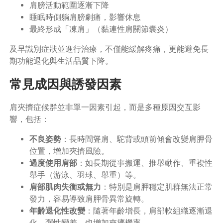
肩膀活動範圍逐漸下降
睡眠時側躺肩膀劇痛，影響休息
最終形成「凍肩」（黏連性肩關節囊炎）
及早識別症狀並進行治療，不僅能緩解疼痛，更能避免長
期功能退化與生活品質下降。
常見成因與誘發因素
肩夾擠症候群並非單一因素引起，而是多種原因交互影
響，包括：
不良姿勢
：長時間聳肩、駝背或頭前傾會改變肩胛骨
位置，增加夾擠風險。
過度使用肩部
：如長期從事搬運、推舉動作、重複性
舉手（游泳、羽球、舉重）等。
肩部肌肉失衡或無力
：特別是肩胛穩定肌群無法正常
發力，容易導致肩胛骨異常旋轉。
年齡退化性改變
：隨著年齡增長，肩部軟組織逐漸退
化、彈性變差，也增加夾擠機率。