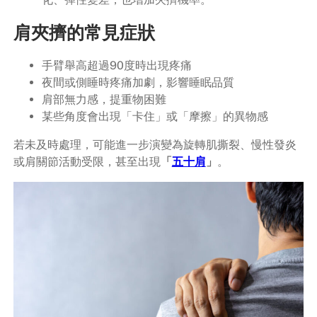
肩夾擠的常見症狀
手臂舉高超過90度時出現疼痛
夜間或側睡時疼痛加劇，影響睡眠品質
肩部無力感，提重物困難
某些角度會出現「卡住」或「摩擦」的異物感
若未及時處理，可能進一步演變為旋轉肌撕裂、慢性發炎
或肩關節活動受限，甚至出現
「
五十肩
」
。