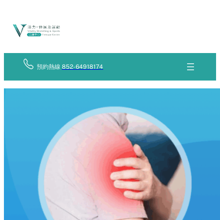
Skip
立
to
即
查
content
詢
預約熱線
852-64918174