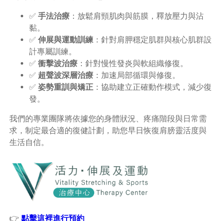
✅
手法治療
：放鬆肩頸肌肉與筋膜，釋放壓力與沾
黏。
✅
伸展與運動訓練
：針對肩胛穩定肌群與核心肌群設
計專屬訓練。
✅
衝擊波治療
：針對慢性發炎與軟組織修復。
✅
超聲波深層治療
：加速局部循環與修復。
✅
姿勢重訓與矯正
：協助建立正確動作模式，減少復
發。
我們的專業團隊將依據您的身體狀況、疼痛階段與日常需
求，制定最合適的復健計劃，助您早日恢復肩膀靈活度與
生活自信。
👉
點擊這裡進行預約