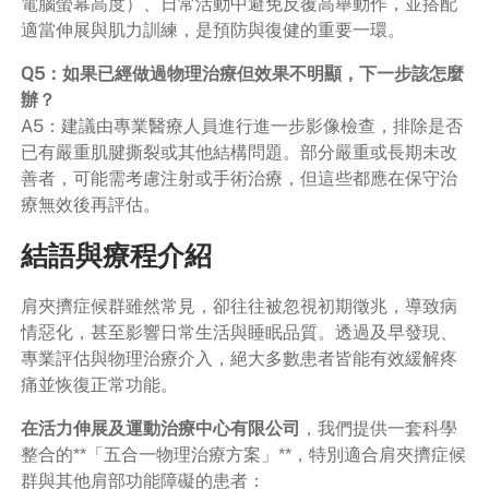
電腦螢幕高度）、日常活動中避免反覆高舉動作，並搭配
適當伸展與肌力訓練，是預防與復健的重要一環。
Q5：如果已經做過物理治療但效果不明顯，下一步該怎麼
辦？
A5：建議由專業醫療人員進行進一步影像檢查，排除是否
已有嚴重肌腱撕裂或其他結構問題。部分嚴重或長期未改
善者，可能需考慮注射或手術治療，但這些都應在保守治
療無效後再評估。
結語與療程介紹
肩夾擠症候群雖然常見，卻往往被忽視初期徵兆，導致病
情惡化，甚至影響日常生活與睡眠品質。透過及早發現、
專業評估與物理治療介入，絕大多數患者皆能有效緩解疼
痛並恢復正常功能。
在活力伸展及運動治療中心有限公司
，我們提供一套科學
整合的**「五合一物理治療方案」**，特別適合肩夾擠症候
群與其他肩部功能障礙的患者：