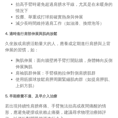
抬高手臂時避免超過肩膀水平線，尤其是在未暖身的
情況下
投擲、舉重或打球前確實熱身與伸展
減少長時間維持過肩工作（如油漆、換燈泡等）
4. 適時進行肩部伸展與肌肉放鬆
久坐族或肩膀活動量大的人，應養成定期進行肩膀與上背
伸展的習慣，如：
胸肌伸展：面向牆壁將手臂打開貼牆，身體轉向反側
伸展胸肌
肩袖肌群伸展：手臂橫抱拉伸對側肩膀肌群
使用筋膜球放鬆肩胛周圍緊繃肌肉群（如提肩胛肌、
上斜方肌）
5. 早期察覺不適、及早介入治療
若出現持續性肩膀疼痛、手臂無法抬高或夜間痛醒的情
形，應避免硬撐或依賴止痛藥，建議尋求物理治療師評