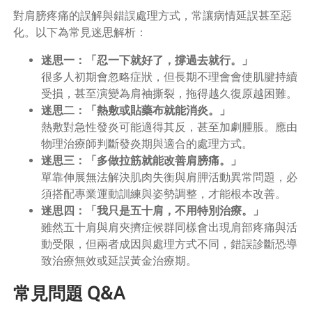
對肩膀疼痛的誤解與錯誤處理方式，常讓病情延誤甚至惡
化。以下為常見迷思解析：
迷思一：「忍一下就好了，撐過去就行。」
很多人初期會忽略症狀，但長期不理會會使肌腱持續
受損，甚至演變為肩袖撕裂，拖得越久復原越困難。
迷思二：「熱敷或貼藥布就能消炎。」
熱敷對急性發炎可能適得其反，甚至加劇腫脹。應由
物理治療師判斷發炎期與適合的處理方式。
迷思三：「多做拉筋就能改善肩膀痛。」
單靠伸展無法解決肌肉失衡與肩胛活動異常問題，必
須搭配專業運動訓練與姿勢調整，才能根本改善。
迷思四：「我只是五十肩，不用特別治療。」
雖然五十肩與肩夾擠症候群同樣會出現肩部疼痛與活
動受限，但兩者成因與處理方式不同，錯誤診斷恐導
致治療無效或延誤黃金治療期。
常見問題 Q&A