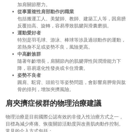
加肩關節壓力。
從事重複性肩部動作的職業
包括搬運工人、美髮師、教師、建築工人等，因肩膀
反覆抬高、旋轉，容易導致肌腱與滑囊磨損。
運動愛好者
特別是羽毛球、游泳、棒球等涉及過頭動作的運動，
若熱身不足或姿勢不良，風險更高。
中高齡族群
隨著年齡增長，肩關節內的肌腱彈性與潤滑能力下
降，容易退化性發炎或卡住滑囊。
姿勢不良者
圓肩、駝背、頭前引等姿勢問題，會影響肩胛骨與肱
骨的排列，增加夾擠風險。
肩夾擠症候群的物理治療建議
物理治療是目前國際公認有效的非侵入性治療方式之一，
目標為減少疼痛、恢復關節活動度與改善肌肉動作控制。
常見的介入方式包括：