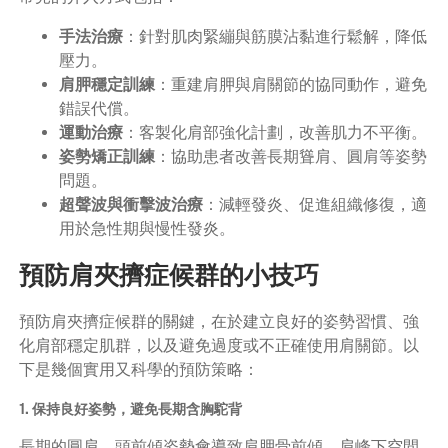
手法治療
：針對肌肉緊繃與筋膜沾黏進行鬆解，降低
壓力。
肩胛穩定訓練
：重建肩胛與肩關節的協同動作，避免
錯誤代償。
運動治療
：客製化肩部強化計劃，改善肌力不平衡。
姿勢矯正訓練
：協助患者改善長期聳肩、圓肩等姿勢
問題。
超聲波與衝擊波治療
：減輕發炎、促進組織修復，適
用於急性期與慢性發炎。
預防肩夾擠症候群的小技巧
預防肩夾擠症候群的關鍵，在於建立良好的姿勢習慣、強
化肩部穩定肌群，以及避免過度或不正確使用肩關節。以
下是幾個實用又科學的預防策略：
1. 保持良好姿勢，避免長期含胸駝背
長期的圓肩、頭前傾姿勢會導致肩胛骨前傾、肩峰下空間