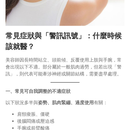
常見症狀與「警訊訊號」：什麼時候
該就醫？
美容師因長時間站立、頭前傾、反覆使用上肢與手腕，常
會出現以下不適。部分屬於一般肌肉過勞，但若出現「警
訊」，則代表可能牽涉神經或關節結構，需要盡早處理。
一、常見可自我調整的不適症狀
以下狀況多半與
姿勢、肌肉緊繃、過度使用
有關：
肩頸痠脹、僵硬
後腦悶痛或壓迫感
手腕或前臂酸痛