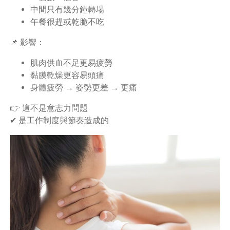
中間只有幾分鐘轉場
午餐很趕或乾脆不吃
📌 影響：
肌肉供血不足更易疲勞
黏膜乾燥更容易頭痛
身體疲勞 → 姿勢更差 → 更痛
👉 這不是意志力問題
✔ 是工作制度與節奏造成的