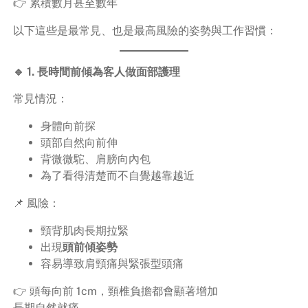
👉 累積數月甚至數年
以下這些是最常見、也是最高風險的姿勢與工作習慣：
🔹 1. 長時間前傾為客人做面部護理
常見情況：
身體向前探
頭部自然向前伸
背微微駝、肩膀向內包
為了看得清楚而不自覺越靠越近
📌 風險：
頸背肌肉長期拉緊
出現
頭前傾姿勢
容易導致肩頸痛與緊張型頭痛
👉 頭每向前 1cm，頸椎負擔都會顯著增加
長期自然就痛。