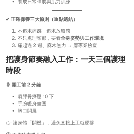
養成日常伸展與肌力訓練
✔ 正確保養三大原則（重點總結）
不追求痛感，追求放鬆感
不只處理頸部，要看
全身姿勢與工作環境
痛超過 2 週、麻木無力 → 應專業檢查
把護身節奏融入工作：一天三個護理
時段
🌞 開工前 2 分鐘
肩胛骨擠壓 10 下
手腕暖身畫圈
胸口開展
👉 讓身體「開機」，避免直接上工就硬撐