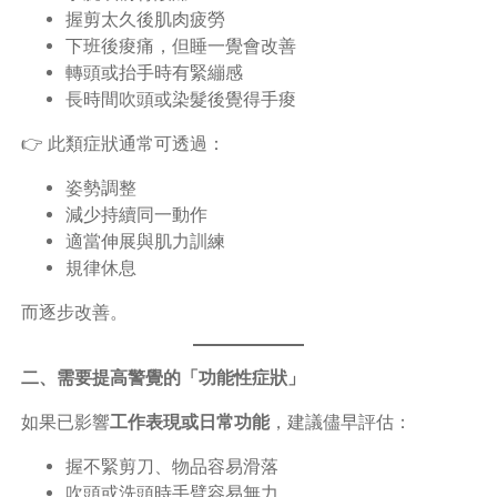
握剪太久後肌肉疲勞
下班後痠痛，但睡一覺會改善
轉頭或抬手時有緊繃感
長時間吹頭或染髮後覺得手痠
👉 此類症狀通常可透過：
姿勢調整
減少持續同一動作
適當伸展與肌力訓練
規律休息
而逐步改善。
二、需要提高警覺的「功能性症狀」
如果已影響
工作表現或日常功能
，建議儘早評估：
握不緊剪刀、物品容易滑落
吹頭或洗頭時手臂容易無力