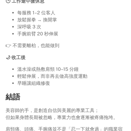
🕑 工作途中微休息
每服務 1–2 位客人
放鬆握拳 → 換開掌
深呼吸 3 次
手腕前臂 20 秒伸展
👉 不需要離枱，也能做到
🌙 收工後
溫水澡或熱敷肩頸 10–15 分鐘
輕鬆伸展，而非再去做高強度運動
早睡讓組織修復
結語
美容師的手，是創造自信與美麗的專業工具；
但如果身體長期被忽略，專業力也會逐漸被疼痛拖垮。
肩頸痛、頭痛、手腕痛並不是「忍一下就會過」的職業宿