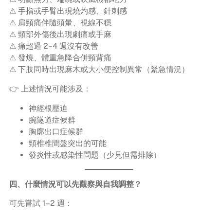
⚠ 手指或手臂出現燒灼感、針刺感
⚠ 肩頸痛伴隨頭暈、視線不穩
⚠ 頸部外傷後出現劇痛或手麻
⚠ 痛超過 2–4 週沒有改善
⚠ 發燒、體重急降合併頸背痛
⚠ 下肢同時出現麻木或大小便控制異常（緊急情況）
👉 上述情況可能涉及：
神經根壓迫
腕隧道症候群
胸廓出口症候群
頸椎椎間盤突出的可能
發炎性或感染性問題（少見但需排除）
四、什麼情況可以先觀察與自我調整？
可先嘗試 1–2 週：