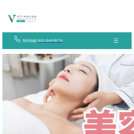
Skip
立
to
即
查
content
詢
預約熱線
852-64918174