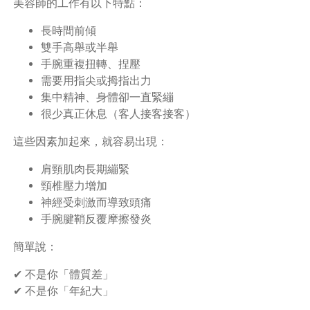
美容師的工作有以下特點：
長時間前傾
雙手高舉或半舉
手腕重複扭轉、捏壓
需要用指尖或拇指出力
集中精神、身體卻一直緊繃
很少真正休息（客人接客接客）
這些因素加起來，就容易出現：
肩頸肌肉長期繃緊
頸椎壓力增加
神經受刺激而導致頭痛
手腕腱鞘反覆摩擦發炎
簡單說：
✔ 不是你「體質差」
✔ 不是你「年紀大」