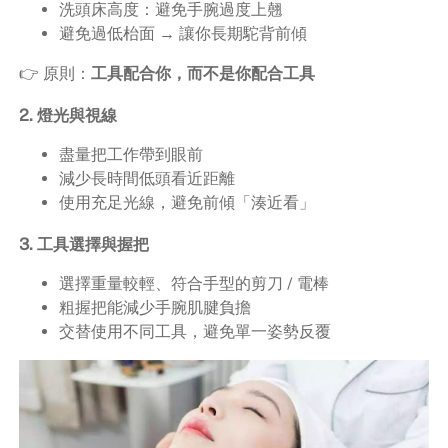
洗頭床高度：避免手腕過度上翹
避免過低枱面 → 讓你長期駝背前傾
👉 原則：
工具配合你，而不是你配合工具
2. 燈光與視線
盡量把工作帶到眼前
減少長時間低頭看近距離
使用充足光線，避免前傾「湊近看」
3. 工具選擇與握把
選擇重量較輕、符合手型的剪刀 / 電棒
粗握把能減少手腕肌腱負擔
交替使用不同工具，避免單一姿勢反覆