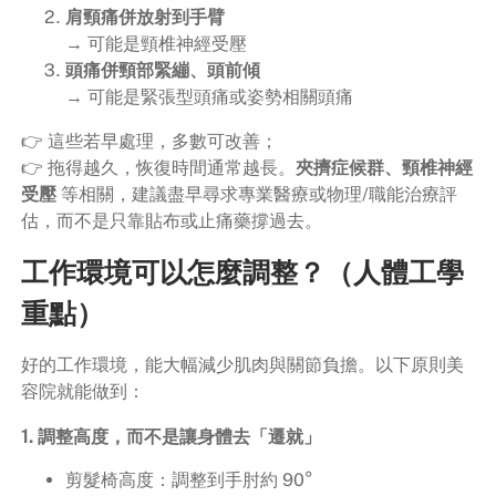
肩頸痛併放射到手臂
→ 可能是頸椎神經受壓
頭痛併頸部緊繃、頭前傾
→ 可能是緊張型頭痛或姿勢相關頭痛
👉 這些若早處理，多數可改善；
👉 拖得越久，恢復時間通常越長。
夾擠症候群、頸椎神經
受壓
等相關，建議盡早尋求專業醫療或物理/職能治療評
估，而不是只靠貼布或止痛藥撐過去。
工作環境可以怎麼調整？（人體工學
重點）
好的工作環境，能大幅減少肌肉與關節負擔。以下原則美
容院就能做到：
1. 調整高度，而不是讓身體去「遷就」
剪髮椅高度：調整到手肘約 90°