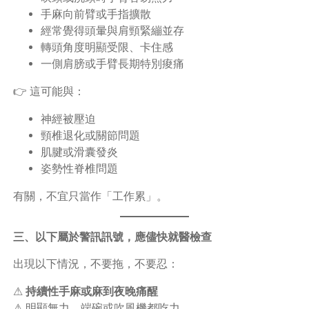
手麻向前臂或手指擴散
經常覺得頭暈與肩頸緊繃並存
轉頭角度明顯受限、卡住感
一側肩膀或手臂長期特別痠痛
👉 這可能與：
神經被壓迫
頸椎退化或關節問題
肌腱或滑囊發炎
姿勢性脊椎問題
有關，不宜只當作「工作累」。
三、以下屬於警訊訊號，應儘快就醫檢查
出現以下情況，不要拖，不要忍：
⚠
持續性手麻或麻到夜晚痛醒
⚠ 明顯無力、端碗或吹風機都吃力