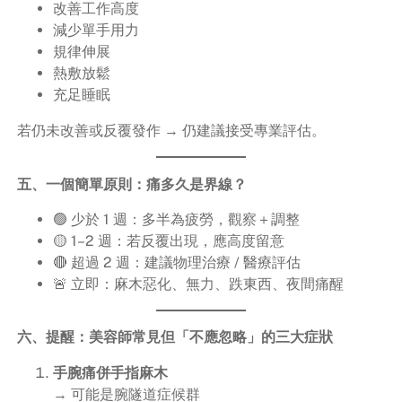
改善工作高度
減少單手用力
規律伸展
熱敷放鬆
充足睡眠
若仍未改善或反覆發作 → 仍建議接受專業評估。
五、一個簡單原則：痛多久是界線？
🟢 少於 1 週：多半為疲勞，觀察＋調整
🟡 1–2 週：若反覆出現，應高度留意
🔴 超過 2 週：建議物理治療 / 醫療評估
🚨 立即：麻木惡化、無力、跌東西、夜間痛醒
六、提醒：美容師常見但「不應忽略」的三大症狀
手腕痛併手指麻木
→ 可能是腕隧道症候群