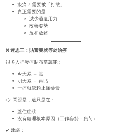
痠痛 ≠ 需要被「打散」
真正需要的是：
減少過度用力
改善姿勢
溫和放鬆
❌ 迷思三：貼膏藥就等於治療
很多人把痠痛貼布當萬能：
今天累 → 貼
明天累 → 再貼
一痛就依賴止痛藥膏
👉 問題是，這只是在：
蓋住症狀
沒有處理根本原因（工作姿勢＋負荷）
✔ 建議：