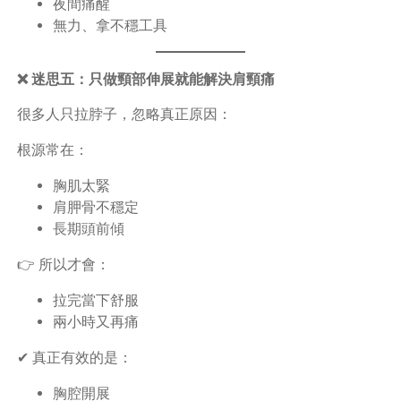
夜間痛醒
無力、拿不穩工具
❌ 迷思五：只做頸部伸展就能解決肩頸痛
很多人只拉脖子，忽略真正原因：
根源常在：
胸肌太緊
肩胛骨不穩定
長期頭前傾
👉 所以才會：
拉完當下舒服
兩小時又再痛
✔ 真正有效的是：
胸腔開展