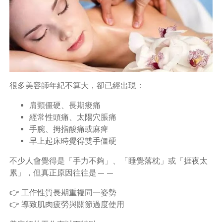
很多美容師年紀不算大，卻已經出現：
肩頸僵硬、長期痠痛
經常性頭痛、太陽穴脹痛
手腕、拇指酸痛或麻痺
早上起床時覺得雙手僵硬
不少人會覺得是「手力不夠」、「睡覺落枕」或「捱夜太
累」，但真正原因往往是——
👉 工作性質長期重複同一姿勢
👉 導致肌肉疲勞與關節過度使用