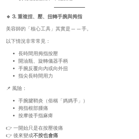
🔹 3. 重複捏、壓、扭轉手腕與拇指
美容師的「核心工具」其實是——手。
以下情況非常常見：
長時間用拇指按壓
開油瓶、旋轉儀器手柄
手腕反覆向內或向外扭
指尖長時間用力
📌 風險：
手腕腱鞘炎（俗稱「媽媽手」）
拇指根部腫痛
按摩後手指麻痺
👉 一開始只是在按壓後痛
👉 後來變成
不按也會痛