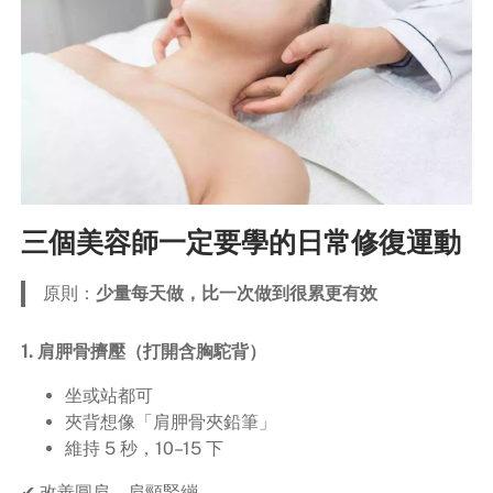
三個美容師一定要學的日常修復運動
原則：
少量每天做，比一次做到很累更有效
1. 肩胛骨擠壓（打開含胸駝背）
坐或站都可
夾背想像「肩胛骨夾鉛筆」
維持 5 秒，10–15 下
✔ 改善圓肩、肩頸緊繃