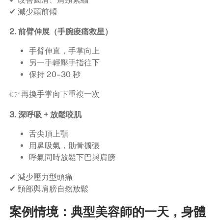
✔ 減少頭前傾
2. 前臂伸展（手腕痠痛救星）
手臂伸直，手掌向上
另一手輕壓手指往下
保持 20–30 秒
👉 再換手掌向下重複一次
3. 深呼吸 + 放鬆咬肌
舌尖頂上顎
用鼻吸氣，肋骨擴張
呼氣同時放鬆下巴與肩膀
✔ 減少壓力型頭痛
✔ 頸部與肩膀自然放鬆
案例情境：典型美容師的一天，身體