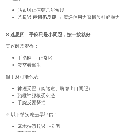
貼布與止痛藥只能短期
若超過
兩週仍反覆
→ 應評估用力習慣與神經壓力
❌ 迷思四：手麻只是小問題，按一按就好
美容師常覺得：
手指麻 → 正常啦
沒空看醫生
但手麻可能代表：
神經受壓（腕隧道、胸廓出口問題）
頸椎神經根受刺激
手腕反覆勞損
⚠ 以下情況應盡早評估：
麻木持續超過 1–2 週