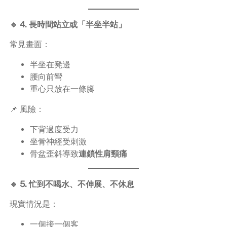
🔹 4. 長時間站立或「半坐半站」
常見畫面：
半坐在凳邊
腰向前彎
重心只放在一條腳
📌 風險：
下背過度受力
坐骨神經受刺激
骨盆歪斜導致
連鎖性肩頸痛
🔹 5. 忙到不喝水、不伸展、不休息
現實情況是：
一個接一個客