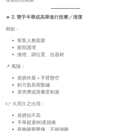
🔹 2. 雙手半舉或高舉進行按摩／清潔
例如：
幫客人敷面膜
眼部護理
換燈、調位置、拉器材
📌 風險：
肩膀外展＋手臂懸空
斜方肌長期緊繃
肩夾擠或滑囊受刺激
👉 久而久之出現：
肩膀抬不高
手舉超過90度就痛
夜晚睡覺壓痛、不能側睡