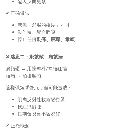
隔天反而更緊
✔ 正確做法：
感覺「舒服的痠度」即可
動作慢、配合呼吸
停止任何
刺痛、麻痺、暈眩
❌ 迷思二：痠就敲、痛就捶
肩頸硬 → 用按摩棒/拳頭狂捶
頭痛 → 拍後腦勺
這樣做短暫舒服，但可能造成：
肌肉反射性收縮變更緊
軟組織瘀腫
長期發炎更不容易好
✔ 正確概念：