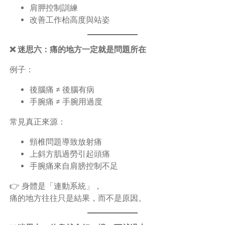
肩胛控制訓練
改善工作枱高度與站姿
❌ 迷思六：痛的地方一定就是問題所在
例子：
後腦痛 ≠ 後腦有病
手腕痛 ≠ 手腕用過度
常見真正來源：
頸椎問題導致放射痛
上斜方肌過勞引起頭痛
手腕痛來自肩膀控制不足
👉 身體是「連動系統」，
痛的地方往往只是結果，而不是原因。