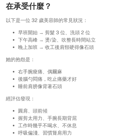
在承受什麼？
以下是一位 32 歲美容師的常見狀況：
早班開始 → 剪髮 3 位、洗頭 2 位
下午高峰 → 燙/染、吹整長時間站立
晚上加班 → 收工後肩頸硬得像石頭
她的抱怨是：
右手腕痠痛、偶爾麻
後腦勺悶痛，吃止痛藥才好
睡前肩膀像背著石頭
經評估發現：
圓肩、頭前傾
握剪太用力、手腕長期背屈
工作時幾乎不喝水、不休息
呼吸偏淺、習慣聳肩用力