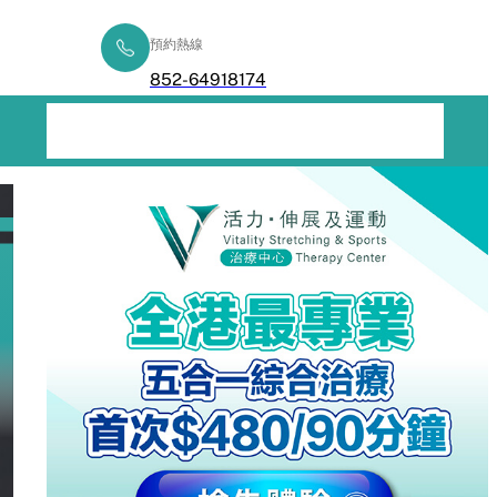
預約熱線
立即查詢
852-64918174
五合一綜合療程
了解痛症
健康專欄
常見問題
聯絡我們