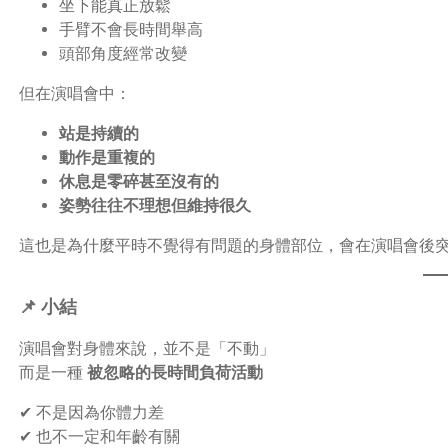
坐下能真正放鬆
手臂不會長時間舉高
頭部角度經常改變
但在演唱會中：
站是持續的
動作是重複的
休息是零碎甚至沒有的
姿勢往往不理想但維持很久
這也是為什麼平時不覺得有問題的身體部位，會在演唱會後
📌 小結
演唱會對身體來說，並不是「不動」
而是一種
被忽略的長時間負荷活動
✔ 不是因為你體力差
✔ 也不一定和年齡有關