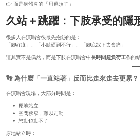
👉 而是身體真的「用過頭了」
久站＋跳躍：下肢承受的隱
很多人在演唱會後最先抱怨的是：
「腳好痠」、「小腿硬到不行」、「腳底踩下去會痛」
這其實不是偶然，而是下肢在演唱會中
長時間超負荷工作
的
👣 為什麼「一直站著」反而比走來走去更累？
在演唱會現場，大部分時間是：
原地站立
空間狹窄，難以走動
想動也動不了
原地站立時：