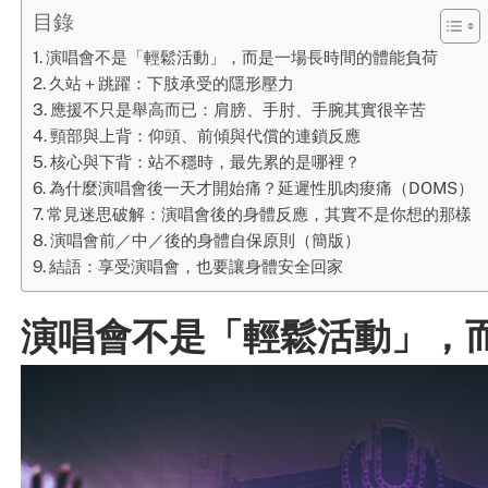
目錄
演唱會不是「輕鬆活動」，而是一場長時間的體能負荷
久站＋跳躍：下肢承受的隱形壓力
應援不只是舉高而已：肩膀、手肘、手腕其實很辛苦
頸部與上背：仰頭、前傾與代償的連鎖反應
核心與下背：站不穩時，最先累的是哪裡？
為什麼演唱會後一天才開始痛？延遲性肌肉痠痛（DOMS）
常見迷思破解：演唱會後的身體反應，其實不是你想的那樣
演唱會前／中／後的身體自保原則（簡版）
結語：享受演唱會，也要讓身體安全回家
演唱會不是「輕鬆活動」，