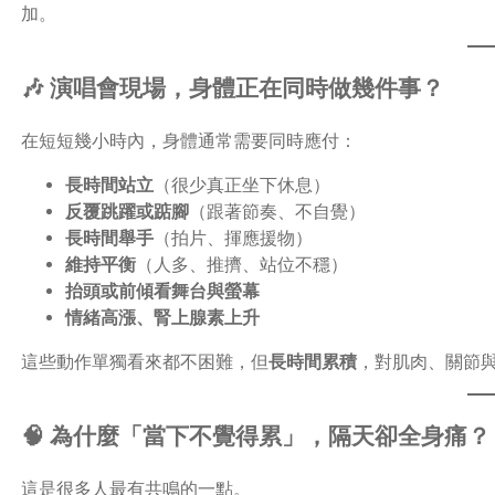
加。
🎶 演唱會現場，身體正在同時做幾件事？
在短短幾小時內，身體通常需要同時應付：
長時間站立
（很少真正坐下休息）
反覆跳躍或踮腳
（跟著節奏、不自覺）
長時間舉手
（拍片、揮應援物）
維持平衡
（人多、推擠、站位不穩）
抬頭或前傾看舞台與螢幕
情緒高漲、腎上腺素上升
這些動作單獨看來都不困難，但
長時間累積
，對肌肉、關節
🧠 為什麼「當下不覺得累」，隔天卻全身痛？
這是很多人最有共鳴的一點。