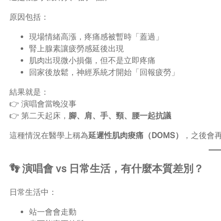
原因包括：
現場情緒高漲，疼痛感被暫時「蓋過」
腎上腺素讓疲勞感延後出現
肌肉出現微小損傷，但不是立即疼痛
回家後放鬆，神經系統才開始「回報疲勞」
結果就是：
👉 演唱會當晚沒事
👉 第二天起床，
腳、肩、手、頸、腰一起抗議
這種情況在醫學上稱為
延遲性肌肉痠痛（DOMS）
，之後會
👣 演唱會 vs 日常生活，有什麼本質差別？
日常生活中：
站一會會走動