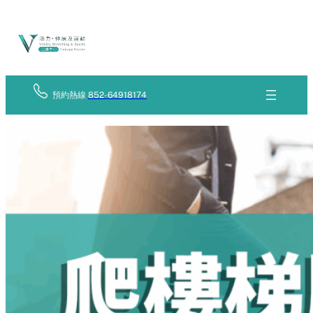
Skip
立
to
即
查
content
詢
預約熱線
852-64918174