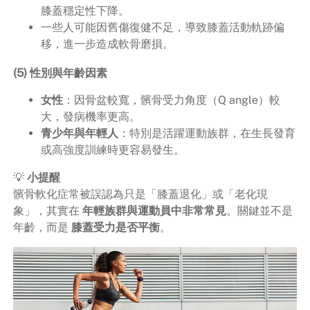
膝蓋穩定性下降。
一些人可能因舊傷復健不足，導致膝蓋活動軌跡偏
移，進一步造成軟骨磨損。
(5) 性別與年齡因素
女性
：因骨盆較寬，髕骨受力角度（Q angle）較
大，發病機率更高。
青少年與年輕人
：特別是活躍運動族群，在生長發育
或高強度訓練時更容易發生。
💡
小提醒
髕骨軟化症常被誤認為只是「膝蓋退化」或「老化現
象」，其實在
年輕族群與運動員中非常常見
。關鍵並不是
年齡，而是
膝蓋受力是否平衡
。