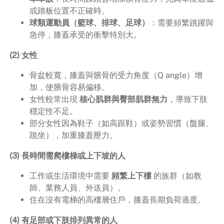
或踏板位置不正確時。
球類運動員（籃球、排球、足球）
：需要頻繁跳躍與
急停，膝蓋承受的衝擊特別大。
(2) 女性
骨盆較寬，膝蓋與髕骨的受力角度（Q angle）增
加，使髕骨容易偏移。
女性較常出現
核心肌群與臀部肌群無力
，導致下肢
穩定性不足。
部分女性因為鞋子（如高跟鞋）或姿勢習慣（盤腿、
跪坐），加重膝蓋壓力。
(3) 長時間需爬樓梯或上下坡的人
工作或生活環境中需要
頻繁上下樓
的族群（如教
師、業務人員、外送員）。
住在沒有電梯的高樓層住戶，膝蓋長期負荷過度。
(4) 有足部或下肢排列異常的人