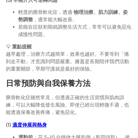
輕度的髕骨軟化症，透過
物理治療、肌力訓練、姿
勢調整
，通常能大幅改善。
若能在症狀初期就調整生活方式，常常可以避免惡化
成慢性問題。
💡
重點提醒
越早處理，治療方式越簡單，效果也越好。不要等到「痛
到走不動」才意識到問題嚴重。膝蓋是長期陪伴我們活動
的重要關節，早期守護就是最好的保險。
日常預防與自我保養方法
髕骨軟化症雖然常見，但透過正確的生活習慣與肌肉訓
練，可以大幅降低發生風險。即使已經出現輕微不適，也
能透過保養改善疼痛，避免惡化。
(1)
適度伸展與熱身
運動前
：花 5–10 分鐘做大腿前側（股四頭肌）、後