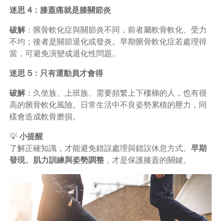
迷思 4：膝蓋痛就是膝關節炎
破解
：髕骨軟化症與關節炎不同，前者屬軟骨軟化、受力
不均；後者是關節退化或發炎。早期髕骨軟化症若處理得
當，可避免演變成退化性問題。
迷思 5：只有運動員才會得
破解
：久坐族、上班族、需要頻繁上下樓梯的人，也有很
高的髕骨軟化風險。日常生活中不良姿勢累積的壓力，同
樣會造成軟骨磨損。
💡
小提醒
了解正確知識，才能避免錯誤處理與錯誤休息方式。
早期
發現、肌力訓練與姿勢調整
，才是保護膝蓋的關鍵。