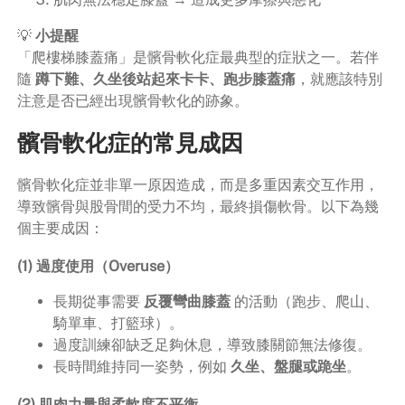
💡
小提醒
「爬樓梯膝蓋痛」是髕骨軟化症最典型的症狀之一。若伴
隨
蹲下難、久坐後站起來卡卡、跑步膝蓋痛
，就應該特別
注意是否已經出現髕骨軟化的跡象。
髕骨軟化症的常見成因
髕骨軟化症並非單一原因造成，而是多重因素交互作用，
導致髕骨與股骨間的受力不均，最終損傷軟骨。以下為幾
個主要成因：
(1) 過度使用（Overuse）
長期從事需要
反覆彎曲膝蓋
的活動（跑步、爬山、
騎單車、打籃球）。
過度訓練卻缺乏足夠休息，導致膝關節無法修復。
長時間維持同一姿勢，例如
久坐、盤腿或跪坐
。
(2) 肌肉力量與柔軟度不平衡