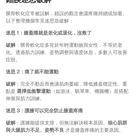
髕骨軟化症常被誤解，錯誤的觀念會讓疼痛持續或加重。
以下整理幾個常見迷思並破解：
迷思 1：膝蓋痛就是老化或退化，沒救了
破解
：髕骨軟化症多見於年輕運動族與女性，不等於老
化。透過肌力訓練、姿勢調整與適度休息，多數人可改善
症狀。
迷思 2：痛了就不能運動
破解
：完全不動反而會讓肌肉萎縮，降低膝蓋穩定性。重
點是
選擇低衝擊運動
（如游泳、騎單車、橢圓機）並搭配
伸展與肌力訓練。
迷思 3：護膝可以完全防止膝蓋疼痛
破解
：護膝能提供支撐，但無法解決根本原因。
核心肌群
與大腿肌力不足、姿勢不良
才是膝蓋疼痛的主要原因。