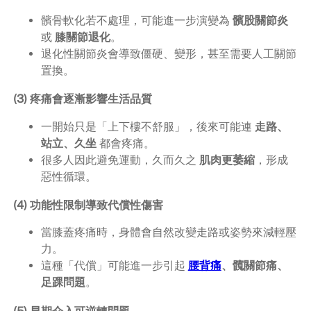
髕骨軟化若不處理，可能進一步演變為
髕股關節炎
或
膝關節退化
。
退化性關節炎會導致僵硬、變形，甚至需要人工關節
置換。
(3) 疼痛會逐漸影響生活品質
一開始只是「上下樓不舒服」，後來可能連
走路、
站立、久坐
都會疼痛。
很多人因此避免運動，久而久之
肌肉更萎縮
，形成
惡性循環。
(4) 功能性限制導致代償性傷害
當膝蓋疼痛時，身體會自然改變走路或姿勢來減輕壓
力。
這種「代償」可能進一步引起
腰背痛
、髖關節痛、
足踝問題
。
(5) 早期介入可逆轉問題