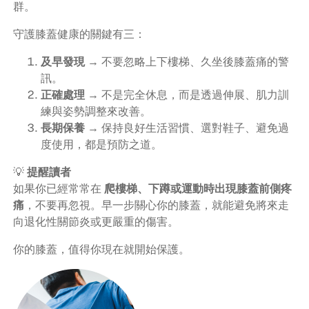
群。
守護膝蓋健康的關鍵有三：
及早發現
→ 不要忽略上下樓梯、久坐後膝蓋痛的警
訊。
正確處理
→ 不是完全休息，而是透過伸展、肌力訓
練與姿勢調整來改善。
長期保養
→ 保持良好生活習慣、選對鞋子、避免過
度使用，都是預防之道。
💡
提醒讀者
如果你已經常常在
爬樓梯、下蹲或運動時出現膝蓋前側疼
痛
，不要再忽視。早一步關心你的膝蓋，就能避免將來走
向退化性關節炎或更嚴重的傷害。
你的膝蓋，值得你現在就開始保護。