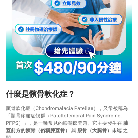
什麼是髕骨軟化症？
髕骨軟化症（Chondromalacia Patellae），又常被稱為
「髕骨疼痛症候群（Patellofemoral Pain Syndrome,
PFPS）」，是一種常見的膝關節問題。它主要發生在
膝
蓋前方的髕骨（俗稱膝蓋骨）
與
股骨（大腿骨）末端
之
間。