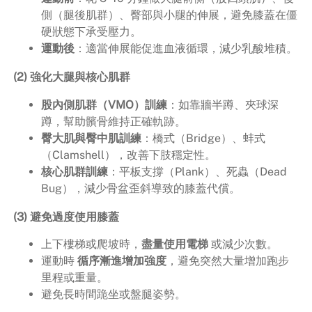
側（腿後肌群）、臀部與小腿的伸展，避免膝蓋在僵
硬狀態下承受壓力。
運動後
：適當伸展能促進血液循環，減少乳酸堆積。
(2) 強化大腿與核心肌群
股內側肌群（VMO）訓練
：如靠牆半蹲、夾球深
蹲，幫助髕骨維持正確軌跡。
臀大肌與臀中肌訓練
：橋式（Bridge）、蚌式
（Clamshell），改善下肢穩定性。
核心肌群訓練
：平板支撐（Plank）、死蟲（Dead
Bug），減少骨盆歪斜導致的膝蓋代償。
(3) 避免過度使用膝蓋
上下樓梯或爬坡時，
盡量使用電梯
或減少次數。
運動時
循序漸進增加強度
，避免突然大量增加跑步
里程或重量。
避免長時間跪坐或盤腿姿勢。