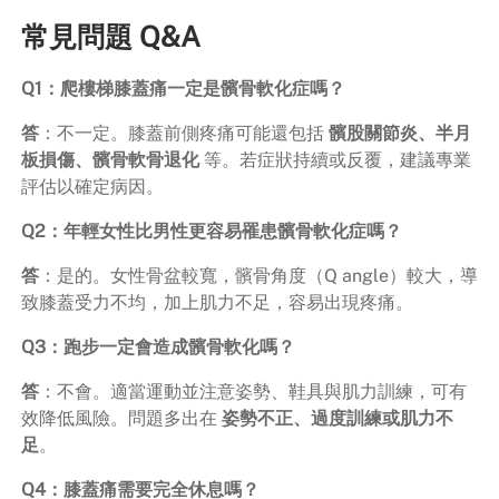
常見問題 Q&A
Q1：爬樓梯膝蓋痛一定是髕骨軟化症嗎？
答
：不一定。膝蓋前側疼痛可能還包括
髕股關節炎、半月
板損傷、髕骨軟骨退化
等。若症狀持續或反覆，建議專業
評估以確定病因。
Q2：年輕女性比男性更容易罹患髕骨軟化症嗎？
答
：是的。女性骨盆較寬，髕骨角度（Q angle）較大，導
致膝蓋受力不均，加上肌力不足，容易出現疼痛。
Q3：跑步一定會造成髕骨軟化嗎？
答
：不會。適當運動並注意姿勢、鞋具與肌力訓練，可有
效降低風險。問題多出在
姿勢不正、過度訓練或肌力不
足
。
Q4：膝蓋痛需要完全休息嗎？