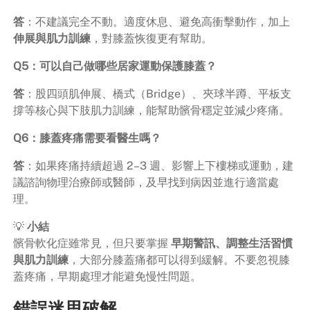
答
：不建議完全不動。適度休息、避免高衝擊動作，加上
伸展與肌力訓練
，對膝蓋恢復更有幫助。
Q5：可以自己做哪些居家運動保護膝蓋？
答
：股四頭肌伸展、橋式（Bridge）、夾球半蹲、平板支
撐等核心與下肢肌力訓練，能幫助髕骨穩定並減少疼痛。
Q6：膝蓋疼痛需要看醫生嗎？
答
：如果疼痛持續超過 2–3 週、影響上下樓梯或運動，建
議諮詢物理治療師或醫師，及早找到病因並進行適當處
理。
💡
小結
髕骨軟化症雖常見，但只要掌握
早期警訊、調整生活習慣
與肌力訓練
，大部分膝蓋痛都可以得到緩解。不要忽視膝
蓋疼痛，早期處理才能避免慢性問題。
錯誤迷思破解