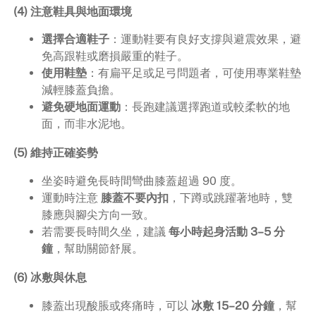
(4) 注意鞋具與地面環境
選擇合適鞋子
：運動鞋要有良好支撐與避震效果，避
免高跟鞋或磨損嚴重的鞋子。
使用鞋墊
：有扁平足或足弓問題者，可使用專業鞋墊
減輕膝蓋負擔。
避免硬地面運動
：長跑建議選擇跑道或較柔軟的地
面，而非水泥地。
(5) 維持正確姿勢
坐姿時避免長時間彎曲膝蓋超過 90 度。
運動時注意
膝蓋不要內扣
，下蹲或跳躍著地時，雙
膝應與腳尖方向一致。
若需要長時間久坐，建議
每小時起身活動 3–5 分
鐘
，幫助關節舒展。
(6) 冰敷與休息
膝蓋出現酸脹或疼痛時，可以
冰敷 15–20 分鐘
，幫