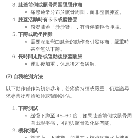
膝蓋前側或髕骨周圍隱隱作痛
痛感通常分布於髕骨周圍，而非整個膝蓋。
膝蓋活動時有卡卡或磨擦聲
感覺膝蓋「沙沙響」，有時伴隨輕微腫脹。
下蹲或跪坐困難
需要深度彎曲膝蓋的動作會引發疼痛，嚴重時
甚至無法下蹲。
長時間走路或運動後膝蓋酸脹
運動後加重，休息後才會緩解。
(2) 自我檢測方法
以下動作僅作為初步參考，若疼痛持續或嚴重，仍建議尋
求專業物理治療師或醫師評估。
下蹲測試
緩慢下蹲至 45–60 度，如果膝蓋前側或髕骨周
圍出現疼痛，可能與髕骨軟化症有關。
樓梯測試
嘗試上、下樓梯，如果在下樓時疼痛比上樓更