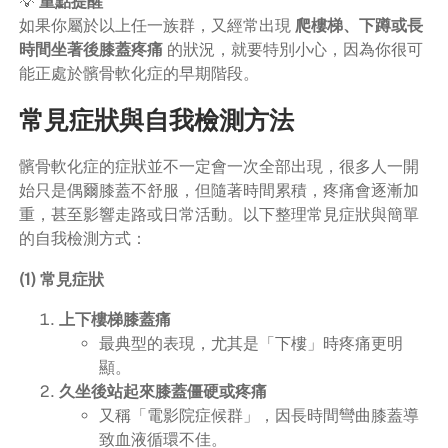
💡
重點提醒
如果你屬於以上任一族群，又經常出現
爬樓梯、下蹲或長
時間坐著後膝蓋疼痛
的狀況，就要特別小心，因為你很可
能正處於髕骨軟化症的早期階段。
常見症狀與自我檢測方法
髕骨軟化症的症狀並不一定會一次全部出現，很多人一開
始只是偶爾膝蓋不舒服，但隨著時間累積，疼痛會逐漸加
重，甚至影響走路或日常活動。以下整理常見症狀與簡單
的自我檢測方式：
(1) 常見症狀
上下樓梯膝蓋痛
最典型的表現，尤其是「下樓」時疼痛更明
顯。
久坐後站起來膝蓋僵硬或疼痛
又稱「電影院症候群」，因長時間彎曲膝蓋導
致血液循環不佳。