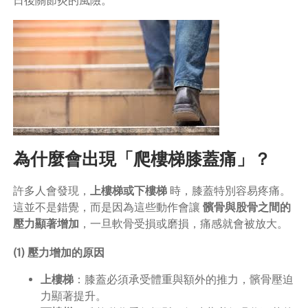
日後關節炎的風險。
為什麼會出現「爬樓梯膝蓋痛」？
許多人會發現，
上樓梯或下樓梯
時，膝蓋特別容易疼痛。
這並不是錯覺，而是因為這些動作會讓
髕骨與股骨之間的
壓力顯著增加
，一旦軟骨受損或磨損，痛感就會被放大。
(1) 壓力增加的原因
上樓梯
：膝蓋必須承受體重與額外的推力，髕骨壓迫
力顯著提升。