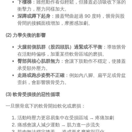
下樓梯
：雖然動作看似輕鬆，但膝蓋必須吸收下落的
衝擊力，壓力同樣加大。
深蹲或蹲下起身
：膝蓋彎曲超過 90 度時，髕骨與股
骨間的接觸面積增加，摩擦感加劇。
(2) 力學失衡的影響
大腿前側肌群（股四頭肌）過緊或不平衡
：導致髕骨
在活動時偏移，加重某些軟骨區域的磨損。
臀部與核心肌群無力
：會讓下肢動作不穩定，使膝蓋
承受額外壓力。
走路或跑步姿勢不正確
：例如內八腳、扁平足或骨盆
歪斜，會影響髕骨受力。
(3) 軟骨受損後的惡性循環
一旦髕骨底下的軟骨開始軟化或磨損：
活動時壓力更容易集中在受損區域 → 疼痛加劇
痛感會讓人減少運動 → 肌力進一步流失
肌肉無法穩定膝蓋 → 造成更多摩擦與惡化