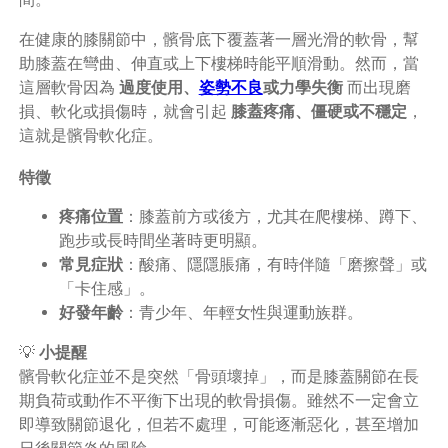
在健康的膝關節中，髕骨底下覆蓋著一層光滑的軟骨，幫
助膝蓋在彎曲、伸直或上下樓梯時能平順滑動。然而，當
這層軟骨因為
過度使用、
姿勢不良
或力學失衡
而出現磨
損、軟化或損傷時，就會引起
膝蓋疼痛、僵硬或不穩定
，
這就是髕骨軟化症。
特徵
疼痛位置
：膝蓋前方或後方，尤其在爬樓梯、蹲下、
跑步或長時間坐著時更明顯。
常見症狀
：酸痛、隱隱脹痛，有時伴隨「磨擦聲」或
「卡住感」。
好發年齡
：青少年、年輕女性與運動族群。
💡
小提醒
髕骨軟化症並不是突然「骨頭壞掉」，而是膝蓋關節在長
期負荷或動作不平衡下出現的軟骨損傷。雖然不一定會立
即導致關節退化，但若不處理，可能逐漸惡化，甚至增加