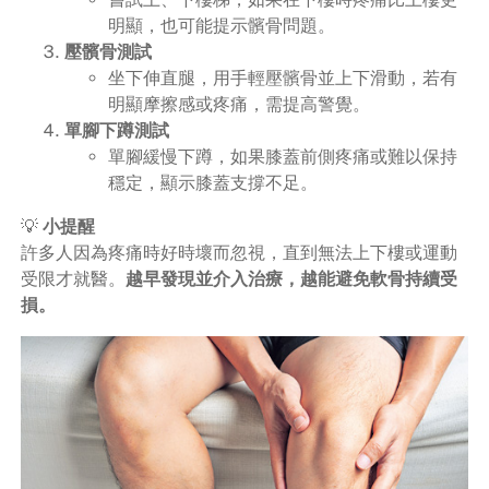
明顯，也可能提示髕骨問題。
壓髕骨測試
坐下伸直腿，用手輕壓髕骨並上下滑動，若有
明顯摩擦感或疼痛，需提高警覺。
單腳下蹲測試
單腳緩慢下蹲，如果膝蓋前側疼痛或難以保持
穩定，顯示膝蓋支撐不足。
💡
小提醒
許多人因為疼痛時好時壞而忽視，直到無法上下樓或運動
受限才就醫。
越早發現並介入治療，越能避免軟骨持續受
損。