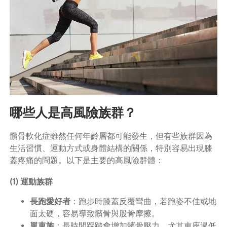
哪些人是高風險族群？
髕骨軟化症雖然任何年齡層都可能發生，但有些族群因為
生活習慣、運動方式或身體結構的關係，特別容易出現膝
蓋疼痛的問題。以下是主要的高風險群體：
(1) 運動族群
長跑愛好者
：跑步時膝蓋反覆彎曲，若跑姿不佳或地
面太硬，容易導致髕骨與股骨摩擦。
單車族
：長時間踩踏會增加髕骨壓力，尤其車座過低