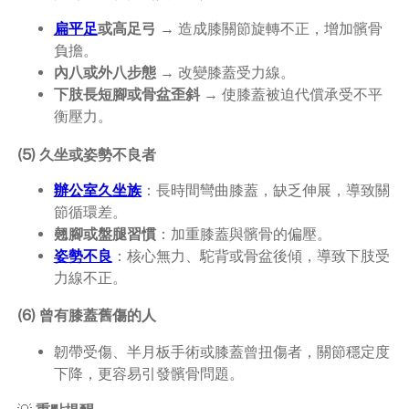
扁平足
或高足弓
→ 造成膝關節旋轉不正，增加髕骨
負擔。
內八或外八步態
→ 改變膝蓋受力線。
下肢長短腳或骨盆歪斜
→ 使膝蓋被迫代償承受不平
衡壓力。
(5) 久坐或姿勢不良者
辦公室久坐族
：長時間彎曲膝蓋，缺乏伸展，導致關
節循環差。
翹腳或盤腿習慣
：加重膝蓋與髕骨的偏壓。
姿勢不良
：核心無力、駝背或骨盆後傾，導致下肢受
力線不正。
(6) 曾有膝蓋舊傷的人
韌帶受傷、半月板手術或膝蓋曾扭傷者，關節穩定度
下降，更容易引發髕骨問題。