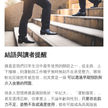
結語與讀者提醒
膝蓋是我們日常生活中最常使用的關節之一，從走路、上
下樓梯，到運動與工作幾乎無時無刻不在承受壓力。髕骨
軟化症雖然常被忽視，但其實是一個
可以透過早期預防與
介入改善的問題
。
很多人習慣將膝蓋痛歸咎於「年紀大」、「運動傷害」，
甚至選擇忍耐。但事實上，不論年齡與性別，
只要存在肌
力不足、姿勢不良或過度使用
，都有可能成為高風險族