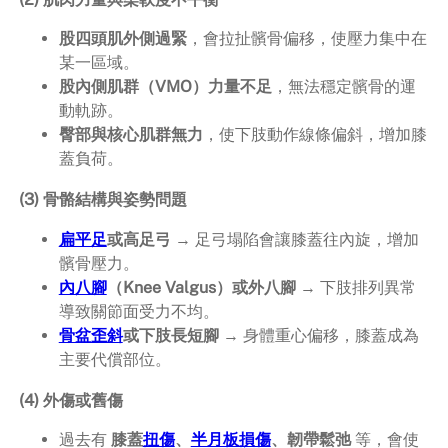
股四頭肌外側過緊
，會拉扯髕骨偏移，使壓力集中在
某一區域。
股內側肌群（VMO）力量不足
，無法穩定髕骨的運
動軌跡。
臀部與核心肌群無力
，使下肢動作線條偏斜，增加膝
蓋負荷。
(3) 骨骼結構與姿勢問題
扁平足
或高足弓
→ 足弓塌陷會讓膝蓋往內旋，增加
髕骨壓力。
內八腳
（Knee Valgus）或外八腳
→ 下肢排列異常
導致關節面受力不均。
骨盆歪斜
或下肢長短腳
→ 身體重心偏移，膝蓋成為
主要代償部位。
(4) 外傷或舊傷
過去有
膝蓋
扭傷
、
半月板損傷
、韌帶鬆弛
等，會使