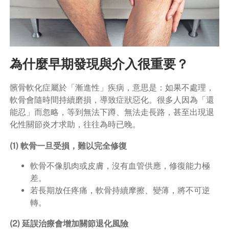
為什麼早期發現與介入很重要？
髕骨軟化症屬於「漸進性」疾病，意思是：如果不處理，
軟骨會隨時間持續磨損，導致症狀惡化。很多人因為「還
能忍」而忽略，等到無法下蹲、無法走長路，甚至出現退
化性關節炎才求助，往往為時已晚。
(1) 軟骨一旦受損，難以完全修復
軟骨不像肌肉或皮膚，沒有血管供應，修復能力極
差。
若長期放任疼痛，軟骨持續摩擦、變薄，將不可逆
轉。
(2) 延誤治療會增加關節退化風險