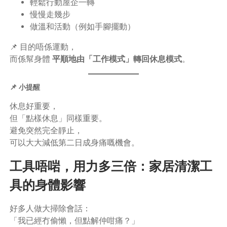
輕鬆行動屋企一轉
慢慢走幾步
做溫和活動（例如手腳擺動）
📌 目的唔係運動，
而係幫身體
平順地由「工作模式」轉回休息模式
。
📌 小提醒
休息好重要，
但「點樣休息」同樣重要。
避免突然完全靜止，
可以大大減低第二日成身痛嘅機會。
工具唔啱，用力多三倍：家居清潔工
具的身體影響
好多人做大掃除會話：
「我已經冇偷懶，但點解仲咁痛？」