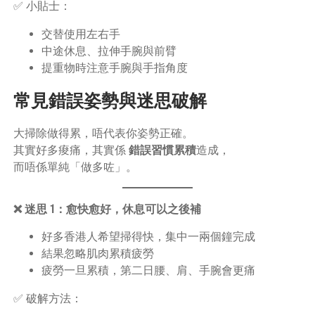
✅ 小貼士：
交替使用左右手
中途休息、拉伸手腕與前臂
提重物時注意手腕與手指角度
常見錯誤姿勢與迷思破解
大掃除做得累，唔代表你姿勢正確。
其實好多痠痛，其實係
錯誤習慣累積
造成，
而唔係單純「做多咗」。
❌ 迷思 1：愈快愈好，休息可以之後補
好多香港人希望掃得快，集中一兩個鐘完成
結果忽略肌肉累積疲勞
疲勞一旦累積，第二日腰、肩、手腕會更痛
✅ 破解方法：