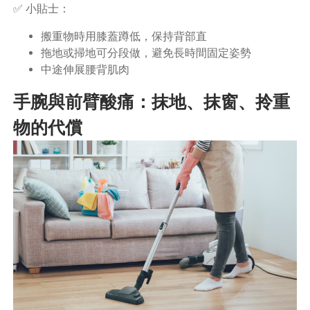
✅ 小貼士：
搬重物時用膝蓋蹲低，保持背部直
拖地或掃地可分段做，避免長時間固定姿勢
中途伸展腰背肌肉
手腕與前臂酸痛：抹地、抹窗、拎重
物的代償