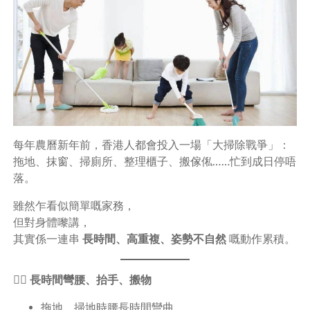
每年農曆新年前，香港人都會投入一場「大掃除戰爭」：
拖地、抹窗、掃廁所、整理櫃子、搬傢俬……忙到成日停唔
落。
雖然乍看似簡單嘅家務，
但對身體嚟講，
其實係一連串
長時間、高重複、姿勢不自然
嘅動作累積。
🧍‍♀️ 長時間彎腰、抬手、搬物
拖地、掃地時腰長時間彎曲