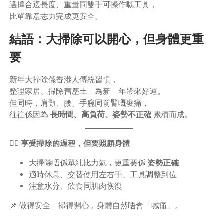
選擇合適長度、重量同雙手可操作嘅工具，
比單靠意志力完成更安全。
結語：大掃除可以開心，但身體更重
要
新年大掃除係香港人傳統習慣，
整理家居、掃除舊塵土，為新一年帶來好運。
但同時，肩頸、腰、手腕同前臂嘅痠痛，
往往係因為
長時間、高負荷、姿勢不正確
累積而成。
🧍‍♀️ 享受掃除的過程，但要照顧身體
大掃除唔係單純比力氣，更重要係
姿勢正確
適時休息、交替使用左右手、工具調整到位
注意水分、飲食同肌肉恢復
📌 做得安全，掃得開心，身體自然唔會「喊痛」。