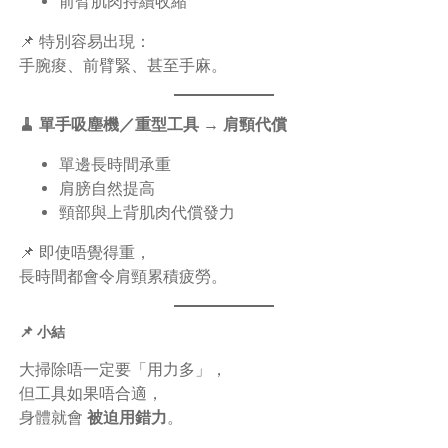
前臂肌肉持續收縮
📌 特別容易出現：
手腕痠、前臂緊、甚至手麻。
🧹 單手吸塵機／重型工具 → 肩頸代償
單邊長時間承重
肩膀自然提高
頸部與上背肌肉代償發力
📌 即使唔覺得重，
長時間都會令肩頸累積疲勞。
📌 小結
大掃除唔一定要「用力多」，
但工具如果唔合適，
身體就會
被迫用錯力
。