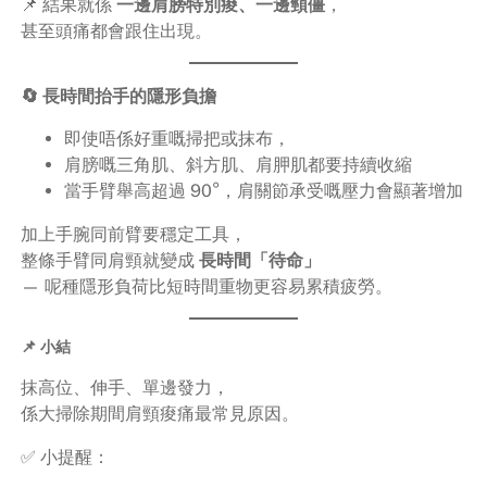
📌 結果就係
一邊肩膀特別痠、一邊頸僵
，
甚至頭痛都會跟住出現。
🔄 長時間抬手的隱形負擔
即使唔係好重嘅掃把或抹布，
肩膀嘅三角肌、斜方肌、肩胛肌都要持續收縮
當手臂舉高超過 90°，肩關節承受嘅壓力會顯著增加
加上手腕同前臂要穩定工具，
整條手臂同肩頸就變成
長時間「待命」
— 呢種隱形負荷比短時間重物更容易累積疲勞。
📌 小結
抹高位、伸手、單邊發力，
係大掃除期間肩頸痠痛最常見原因。
✅ 小提醒：