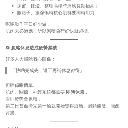
抹窗、抹燈、整理高櫃時肩膀長期抬高手
搬箱子、搬傢俬時核心肌群要同時用力
呢啲動作平日好少做，
肌肉未必適應，所以累積負荷好快就超標。
🔄 忽略休息造成疲勞累積
好多人大掃除嘅心態係：
「快啲完成先，返工再補休息都得」
但唔係咁簡單。
肌肉、關節、神經系統都需要
即時休息
，
否則疲勞會累積，
第二日甚至掃完第一輪就開始覺得痠痛、肩頸僵硬、腰酸
背痛。