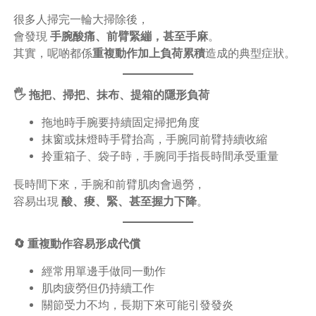
很多人掃完一輪大掃除後，
會發現
手腕酸痛、前臂緊繃，甚至手麻
。
其實，呢啲都係
重複動作加上負荷累積
造成的典型症狀。
🖐️ 拖把、掃把、抹布、提箱的隱形負荷
拖地時手腕要持續固定掃把角度
抹窗或抹燈時手臂抬高，手腕同前臂持續收縮
拎重箱子、袋子時，手腕同手指長時間承受重量
長時間下來，手腕和前臂肌肉會過勞，
容易出現
酸、痠、緊、甚至握力下降
。
🔄 重複動作容易形成代償
經常用單邊手做同一動作
肌肉疲勞但仍持續工作
關節受力不均，長期下來可能引發發炎