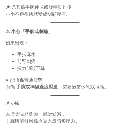
📌 尤其係手腕伸屈或旋轉動作多，
小小不適很快就變成明顯痠痛。
⚠️ 小心「手麻或刺痛」
如果出現：
手指麻木
前臂刺痛
握力明顯下降
可能唔係普通疲勞，
而係
手腕或神經過度壓迫
，需要適當休息或拉筋。
📌 小結
大掃除唔只係腰、肩膀受累，
手腕與前臂同樣承受大量隱形壓力。