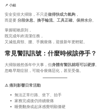
📌 小結
安全安排大掃除，不只是
做得快或力氣夠
，
而是要
分段休息、換手輪流、工具正確、保持水分
。
掌握呢啲原則，
既完成年終清潔任務，
又減低肩頸、腰、手腕痠痛，迎接新年更輕鬆。
常見警訊訊號：什麼時候該停手？
大掃除雖然係年中大事，但
身體有警訊就唔可以硬撐
。
忽略早期症狀，可能令痠痛惡化，甚至受傷。
⚠️ 痛到影響日常活動
無法正常行路、坐下、抬手
家務完成後仍持續痠痛
睡覺翻身或起床感覺明顯僵硬