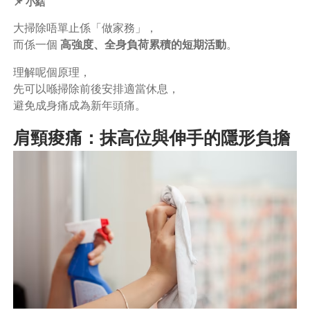
📌 小結
大掃除唔單止係「做家務」，
而係一個
高強度、全身負荷累積的短期活動
。
理解呢個原理，
先可以喺掃除前後安排適當休息，
避免成身痛成為新年頭痛。
肩頸痠痛：抹高位與伸手的隱形負擔