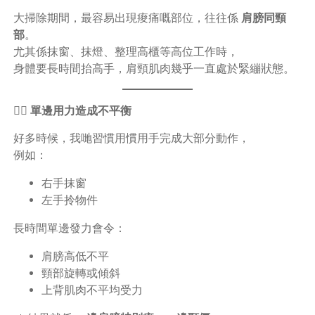
大掃除期間，最容易出現痠痛嘅部位，往往係
肩膀同頸
部
。
尤其係抹窗、抹燈、整理高櫃等高位工作時，
身體要長時間抬高手，肩頸肌肉幾乎一直處於緊繃狀態。
🏋️‍♀️ 單邊用力造成不平衡
好多時候，我哋習慣用慣用手完成大部分動作，
例如：
右手抹窗
左手拎物件
長時間單邊發力會令：
肩膀高低不平
頸部旋轉或傾斜
上背肌肉不平均受力