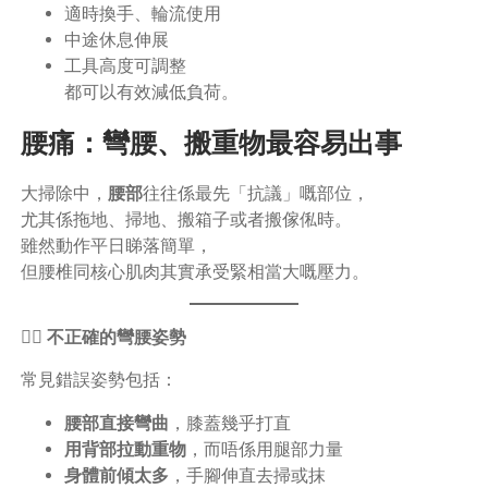
適時換手、輪流使用
中途休息伸展
工具高度可調整
都可以有效減低負荷。
腰痛：彎腰、搬重物最容易出事
大掃除中，
腰部
往往係最先「抗議」嘅部位，
尤其係拖地、掃地、搬箱子或者搬傢俬時。
雖然動作平日睇落簡單，
但腰椎同核心肌肉其實承受緊相當大嘅壓力。
🏋️‍♂️ 不正確的彎腰姿勢
常見錯誤姿勢包括：
腰部直接彎曲
，膝蓋幾乎打直
用背部拉動重物
，而唔係用腿部力量
身體前傾太多
，手腳伸直去掃或抹