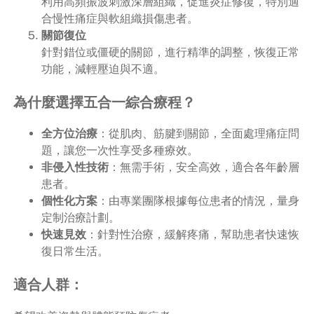
利用高頻振波刺激深層組織，促進炎症修復，特別適
合慢性痛症與軟組織損傷患者。
關節復位
針對錯位或僵硬的關節，進行精準的調整，恢復正常
功能，減輕壓迫與不適。
為什麼選擇五合一綜合療程？
全方位治療
：從肌肉、筋腱到關節，全面處理痛症問
題，讓您一次性享受多種療效。
非侵入性技術
：無需手術，安全高效，適合各年齡層
患者。
個性化方案
：由專業團隊根據每位患者的情況，量身
定制治療計劃。
快速見效
：針對性治療，緩解疼痛，幫助患者快速恢
復日常生活。
適合人群：