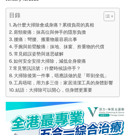
目錄
為什麼大掃除會成身痛？累積負荷的真相
肩頸痠痛：抹高位與伸手的隱形負擔
腰痛：彎腰、搬重物最容易出事
手腕與前臂酸痛：抹地、抹窗、拎重物的代償
常見錯誤姿勢與迷思破解
如何安全安排大掃除，減低全身痠痛
常見警訊訊號：什麼時候該停手？
大掃除後第一件事，唔應該做的是「即刻坐低」
工具唔啱，用力多三倍：家居清潔工具的身體影響
結語：大掃除可以開心，但身體更重要