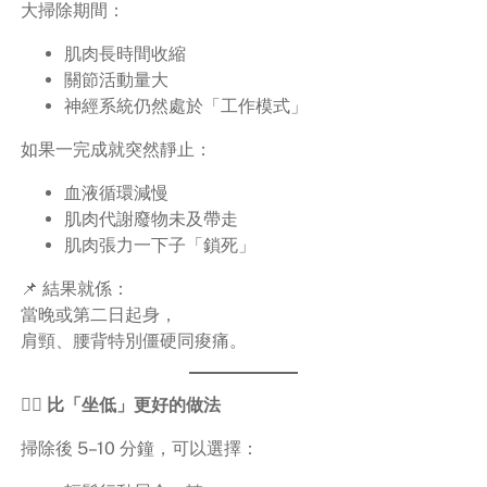
大掃除期間：
肌肉長時間收縮
關節活動量大
神經系統仍然處於「工作模式」
如果一完成就突然靜止：
血液循環減慢
肌肉代謝廢物未及帶走
肌肉張力一下子「鎖死」
📌 結果就係：
當晚或第二日起身，
肩頸、腰背特別僵硬同痠痛。
🚶‍♀️ 比「坐低」更好的做法
掃除後 5–10 分鐘，可以選擇：