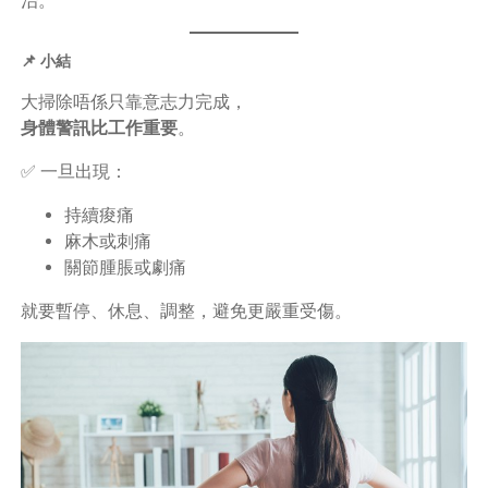
治。
📌 小結
大掃除唔係只靠意志力完成，
身體警訊比工作重要
。
✅ 一旦出現：
持續痠痛
麻木或刺痛
關節腫脹或劇痛
就要暫停、休息、調整，避免更嚴重受傷。