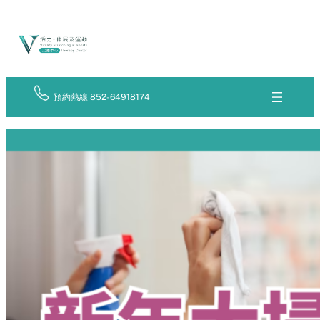
Skip
立
to
即
查
content
詢
預約熱線
852-64918174