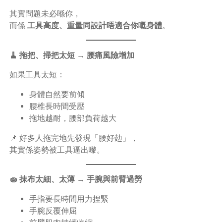
其實問題未必喺你，
而係
工具高度、重量同設計唔適合你嘅身體
。
🧹 拖把、掃把太短 → 腰痛風險增加
如果工具太短：
身體自然要前傾
腰椎長時間受壓
拖地越耐，腰部負荷越大
📌 好多人拖完地先發現「腰好攰」，
其實係姿勢被工具逼出嚟。
🧽 抹布太細、太薄 → 手腕與前臂過勞
手指要長時間用力捏緊
手腕反覆伸屈