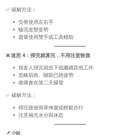
✅ 破解方法：
交替使用左右手
輪流改變姿勢
盡量使用雙手或工具輔助
❌ 迷思 4：掃完就算完，不用注意恢復
很多人掃完就坐下或繼續其他工作
忽略肌肉、關節已經疲勞
痠痛會在第二天爆發
✅ 破解方法：
掃完後做簡單伸展或輕鬆步行
注意補充水分與休息
📌 小結