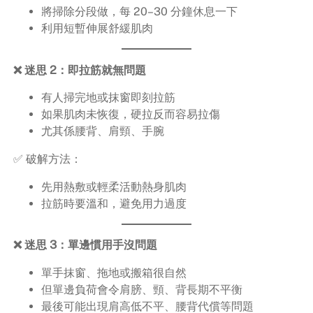
將掃除分段做，每 20–30 分鐘休息一下
利用短暫伸展舒緩肌肉
❌ 迷思 2：即拉筋就無問題
有人掃完地或抹窗即刻拉筋
如果肌肉未恢復，硬拉反而容易拉傷
尤其係腰背、肩頸、手腕
✅ 破解方法：
先用熱敷或輕柔活動熱身肌肉
拉筋時要溫和，避免用力過度
❌ 迷思 3：單邊慣用手沒問題
單手抹窗、拖地或搬箱很自然
但單邊負荷會令肩膀、頸、背長期不平衡
最後可能出現肩高低不平、腰背代償等問題