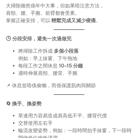
大掃除雖然係年中大事，但如果唔注意方法，
肩頸、腰、手腕、前臂都會受累。
掌握正確安排，可以
輕鬆完成又減少痠痛
。
🕒 分段安排，避免一次過做完
將掃除工作拆成
多個小段落
例如：早上抹窗、下午拖地
每段工作之間休息
10–15 分鐘
適時伸展肩頸、腰背、手腕
📌 休息並唔係偷懶，而係保護肌肉與關節
🔄 換手、換姿勢
單邊用力容易造成肩高低不平、腰背代償
交替使用左右手
輪流改變姿勢，例如：一段時間抬手抹窗，下一段時
間做低位地板清潔