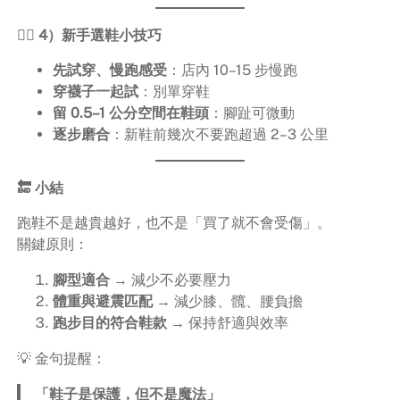
🏃‍♂️ 4）新手選鞋小技巧
先試穿、慢跑感受
：店內 10–15 步慢跑
穿襪子一起試
：別單穿鞋
留 0.5–1 公分空間在鞋頭
：腳趾可微動
逐步磨合
：新鞋前幾次不要跑超過 2–3 公里
🔚 小結
跑鞋不是越貴越好，也不是「買了就不會受傷」。
關鍵原則：
腳型適合
→ 減少不必要壓力
體重與避震匹配
→ 減少膝、髖、腰負擔
跑步目的符合鞋款
→ 保持舒適與效率
💡 金句提醒：
「鞋子是保護，但不是魔法」