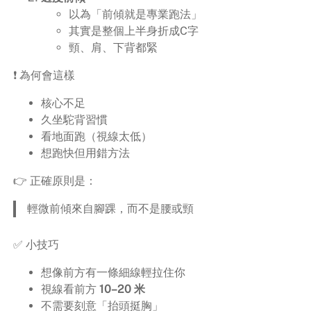
以為「前傾就是專業跑法」
其實是整個上半身折成C字
頸、肩、下背都緊
❗ 為何會這樣
核心不足
久坐駝背習慣
看地面跑（視線太低）
想跑快但用錯方法
👉 正確原則是：
輕微前傾來自腳踝，而不是腰或頸
✅ 小技巧
想像前方有一條細線輕拉住你
視線看前方
10–20 米
不需要刻意「抬頭挺胸」