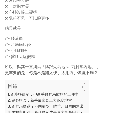
❌ 連續每天跑
❌ 一次跑太長
❌ 心肺沒跟上硬撐
❌ 覺得不累＝可以跑更多
結果就是：
👉 膝蓋痛
👉 足底筋膜炎
👉 小腿腫脹
👉 髂脛束症候群
所以，與其一直糾結「腳跟先著地 vs 前腳掌著地」，
更重要的是：你是不是跑太快、太用力、恢復不夠？
目錄
跑步很簡單，但新手最容易做錯的三件事
跑姿錯誤：新手最常見三大跑姿地雷
跑鞋怎麼選？不同腳型、體重、目的的建議
里數與配速：為什麼它才是最大影響因子？