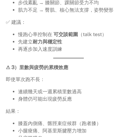
步伐紊亂 → 膝關節、踝關節受力不均
肌力不足 → 臀肌、核心無法支撐，姿勢變形
✅ 建議：
慢跑心率控制在
可交談範圍
（talk test）
先建立
耐力與穩定性
再逐步加入速度訓練
⚠ 3）里數與疲勞的累積效應
即使單次跑不長：
連續幾天或一週累積里數過高
身體仍可能出現疲勞反應
結果：
膝蓋內側痛、髂脛束症候群（跑者膝）
小腿痠痛、阿基里斯腱壓力增加