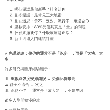
哪些錯誤最傷新手？排名給你
跑姿錯誤：最常見三大地雷
跑鞋迷思：貴不一定對、流行不一定適合你
里數安排：80%受傷其實是「量」的問題
什麼疼痛要停？什麼痠痛是正常？
新手四週入門建議計畫
⭐ 先講結論：傷你的通常不是「跑姿」，而是「太快、太
多」
許多研究與臨床經驗顯示：
🏃‍♂️
里數與強度安排錯誤 → 受傷比例最高
👟 鞋子不適合 → 次之
🧍‍♂️ 跑姿不佳 → 通常是「放大器」，不是主因
很多人剛開始慢跑就：