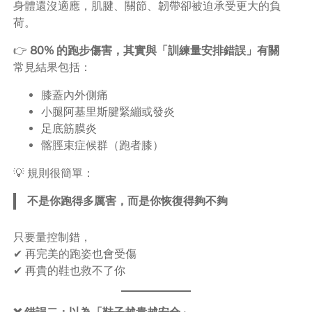
身體還沒適應，肌腱、關節、韌帶卻被迫承受更大的負
荷。
👉
80% 的跑步傷害，其實與「訓練量安排錯誤」有關
常見結果包括：
膝蓋內外側痛
小腿阿基里斯腱緊繃或發炎
足底筋膜炎
髂脛束症候群（跑者膝）
💡 規則很簡單：
不是你跑得多厲害，而是你恢復得夠不夠
只要量控制錯，
✔ 再完美的跑姿也會受傷
✔ 再貴的鞋也救不了你
❌ 錯誤二：以為「鞋子越貴越安全」