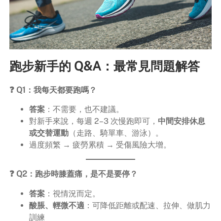
跑步新手的 Q&A：最常見問題解答
❓ Q1：我每天都要跑嗎？
答案
：不需要，也不建議。
對新手來說，每週 2–3 次慢跑即可，
中間安排休息
或交替運動
（走路、騎單車、游泳）。
過度頻繁 → 疲勞累積 → 受傷風險大增。
❓ Q2：跑步時膝蓋痛，是不是要停？
答案
：視情況而定。
酸脹、輕微不適
：可降低距離或配速、拉伸、做肌力
訓練