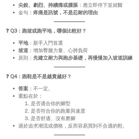
尖銳、劇烈、持續痛或腫脹
：應立即停下並就醫
金句：
疼痛是訊號，不是忍耐的理由
❓ Q3：跑坡或跑平地，哪個比較好？
平地
：新手入門首選
坡道
：增加臀腿力量、心肺負荷
原則：
先建立耐力與跑步基礎，再慢慢加入坡道訓練
❓ Q4：跑鞋是不是越貴越好？
答案
：不一定。
重點在於：
是否適合你的腳型
是否符合你的跑量與速度
是否舒適、沒有磨腳
過於追求潮流或價格，反而容易買到不合適的鞋。