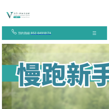
Skip
立
to
即
查
content
詢
預約熱線
852-64918174