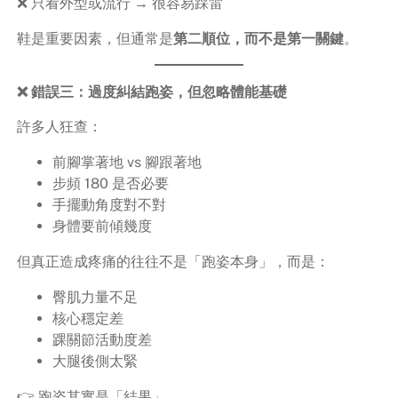
❌ 只看外型或流行 → 很容易踩雷
鞋是重要因素，但通常是
第二順位，而不是第一關鍵
。
❌ 錯誤三：過度糾結跑姿，但忽略體能基礎
許多人狂查：
前腳掌著地 vs 腳跟著地
步頻 180 是否必要
手擺動角度對不對
身體要前傾幾度
但真正造成疼痛的往往不是「跑姿本身」，而是：
臀肌力量不足
核心穩定差
踝關節活動度差
大腿後側太緊
👉 跑姿其實是「結果」