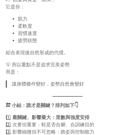
它是你：
肌力
柔軟度
習慣速度
疲勞狀態
綜合表現後自然形成的代償。
💡 所以重點不是追求完美姿勢
而是：
讓身體條件變好，姿勢自然會變好
🔚 小結：誰才是關鍵？排列如下👇
1️⃣
最關鍵、影響最大：里數與強度安排
2️⃣ 次要但重要：鞋是否合腳、合訓練目的
3️⃣ 影響細微但不可忽略：跑姿與控制能力