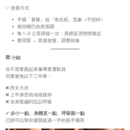
✅ 改善方式
手握「薯條」或「衛生紙」意象（不捏碎）
保持嘴巴自然張開
每 1–2 公里掃描一次：肩膀是否悄悄聳起
覺得緊 → 直接放慢、調整節奏
🔚 小結
你不需要跑起來像專業運動員
但要避免以下三件事：
❌ 跨太大步
❌ 上半身歪前傾或後仰
❌ 全身緊繃到忘記呼吸
✔
步小一點、身體直一點、呼吸順一點
已經可以幫你避開超過一半的新手傷害