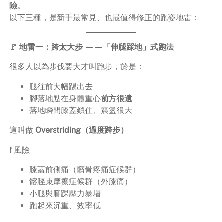
險
。
以下三種，是新手最常見、也最值得修正的跑姿地雷：
🚩 地雷一：跨太大步 ——「伸腿踩地」式跑法
很多人以為步伐要大才叫跑步，於是：
腿往前大幅踢出去
腳落地點在身體重心
前方很遠
落地瞬間膝蓋鎖住、震盪很大
這叫做
Overstriding（過度跨步）
❗ 風險
膝蓋前側痛（髕骨疼痛症候群）
髂脛束摩擦症候群（外膝痛）
小腿與腳踝壓力暴增
跑起來沉重、效率低