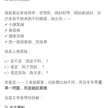
慢跑看起來很簡單：穿雙鞋、綁好鞋帶、開始跑就好。但
許多新手跑者跑不到幾週，就出現——
✔ 小腿緊繃
✔ 膝蓋痛
✔ 腰痠背痛
✔ 跑一跑就氣喘、想放棄
很多人會懷疑：
👉 是不是「跑姿不對」？
👉 還是「鞋子買錯」？
👉 還是因為「跑太多」？
答案是——三者都重要，但影響比例不同，而且常常
不是
單一問題，而是錯誤累積
。
這篇文章會帶你拆解：
🔍 本文重點