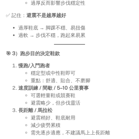
過厚反而影響步伐穩定性
✅ 記住：
避震不是越厚越好
過厚鞋底 → 脚踝不穩、易扭傷
過軟 → 步伐不穩，跑起來易累
🎯 3）跑步目的決定鞋款
慢跑/入門跑者
穩定型或中性鞋即可
重點：舒適、貼合、不磨腳
速度訓練 / 間歇 / 5–10 公里賽事
可選輕量鞋或競賽鞋
避震略少，但步伐靈活
長距離 / 馬拉松
避震稍好、鞋底耐用
減少疲勞累積
需先逐步適應，不建議馬上上長距離