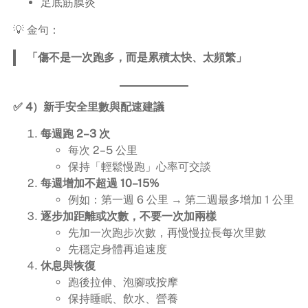
足底筋膜炎
💡 金句：
「傷不是一次跑多，而是累積太快、太頻繁」
✅ 4）新手安全里數與配速建議
每週跑 2–3 次
每次 2–5 公里
保持「輕鬆慢跑」心率可交談
每週增加不超過 10–15%
例如：第一週 6 公里 → 第二週最多增加 1 公里
逐步加距離或次數，不要一次加兩樣
先加一次跑步次數，再慢慢拉長每次里數
先穩定身體再追速度
休息與恢復
跑後拉伸、泡腳或按摩
保持睡眠、飲水、營養