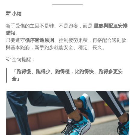
🔚 小結
新手受傷的主因不是鞋、不是跑姿，而是
里數與配速安排
錯誤
。
只要遵守
循序漸進原則
、控制疲勞累積，再搭配合適鞋款
與基本跑姿，新手跑步就能安全、穩定、長久。
💡 金句提醒：
「跑得慢、跑得少、跑得穩，比跑得快、跑得多更安
全」