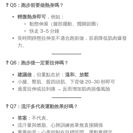
❓ Q5：跑步前要做熱身嗎？
輕微熱身即可
，例如：
動態伸展（腿部擺動、髖關節圈）
快走 3–5 分鐘
長時間靜態拉伸並不適合跑前做，容易降低肌肉爆發
力。
❓ Q6：跑步後一定要拉伸嗎？
建議做
，但重點在於：
溫和、放鬆
小腿、臀肌、股四頭肌、下背做 20–30 秒即可
過度拉伸或拉到痛 → 反而增加肌肉損傷風險
❓ Q7：流汗多代表運動效果好嗎？
答案
：不代表。
流汗量與燃脂、心肺訓練效果無直接關係
重要的是：心率控制在目標區間、運動量穩定