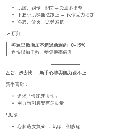
肌腱、韌帶、關節承受過多衝擊
下肢小肌群無法跟上 → 代償受力增加
疼痛、發炎、疲勞累積
💡 原則：
每週里數增加不超過前週的 10–15%
過快增加里數，受傷機率飆升
⚠ 2）跑太快 → 新手心肺與肌力跟不上
新手喜歡：
追求「慢跑速度快」
用力衝刺感覺有運動量
❗ 風險：
心肺過度負荷 → 氣喘、側腹痛