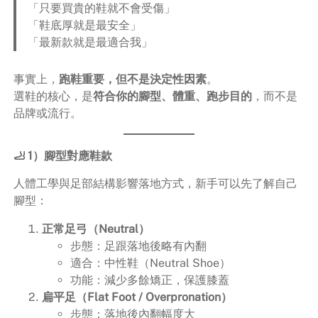
「只要買貴的鞋就不會受傷」
「鞋底厚就是最安全」
「最新款就是最適合我」
事實上，
跑鞋重要，但不是決定性因素
。
選鞋的核心，是
符合你的腳型、體重、跑步目的
，而不是
品牌或流行。
🦶 1）腳型對應鞋款
人體工學與足部結構影響落地方式，新手可以先了解自己
腳型：
正常足弓（Neutral）
步態：足跟落地後略有內翻
適合：中性鞋（Neutral Shoe）
功能：減少多餘矯正，保護膝蓋
扁平足（Flat Foot / Overpronation）
步態：落地後內翻幅度大