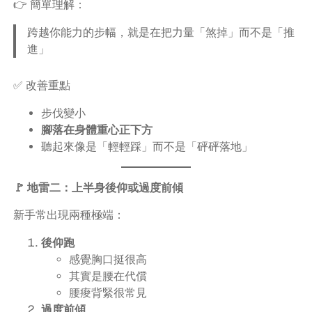
👉 簡單理解：
跨越你能力的步幅，就是在把力量「煞掉」而不是「推
進」
✅ 改善重點
步伐變小
腳落在身體重心正下方
聽起來像是「輕輕踩」而不是「砰砰落地」
🚩 地雷二：上半身後仰或過度前傾
新手常出現兩種極端：
後仰跑
感覺胸口挺很高
其實是腰在代償
腰痠背緊很常見
過度前傾