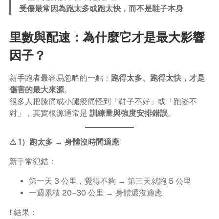
受傷最常因為跑太多或跑太快，而不是鞋子本身
里數與配速：為什麼它才是最大影響
因子？
新手跑者最容易忽略的一點：
跑得太多、跑得太快，才是
傷害的最大來源
。
很多人把膝痛或小腿痠痛怪到「鞋子不好」或「跑姿不
對」，其實根源通常是
訓練量與強度安排錯誤
。
⚠ 1）跑太多 → 身體沒時間適應
新手常犯錯：
第一天 3 公里，覺得不夠 → 第三天就跑 5 公里
一週累積 20–30 公里 → 身體還沒適應
❗ 結果：