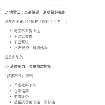
🚩 地雷三：全身僵硬、肩膀聳起在跑
很多新手跑步時像在「撐住全世界」：
肩膀不自覺上提
手臂緊握拳
下巴緊咬
呼吸變淺、越跑越喘
這是典型的：
👉
過度用力、欠缺放鬆控制
❗ 影響不只在肩頸
呼吸效率下降
心率偏高
更快疲勞
甚至誘發偏頭痛、肩頸痛