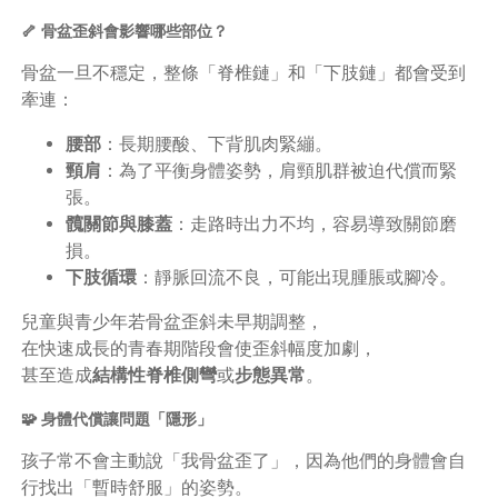
🦴 骨盆歪斜會影響哪些部位？
骨盆一旦不穩定，整條「脊椎鏈」和「下肢鏈」都會受到
牽連：
腰部
：長期腰酸、下背肌肉緊繃。
頸肩
：為了平衡身體姿勢，肩頸肌群被迫代償而緊
張。
髖關節與膝蓋
：走路時出力不均，容易導致關節磨
損。
下肢循環
：靜脈回流不良，可能出現腫脹或腳冷。
兒童與青少年若骨盆歪斜未早期調整，
在快速成長的青春期階段會使歪斜幅度加劇，
甚至造成
結構性脊椎側彎
或
步態異常
。
🧩 身體代償讓問題「隱形」
孩子常不會主動說「我骨盆歪了」，因為他們的身體會自
行找出「暫時舒服」的姿勢。