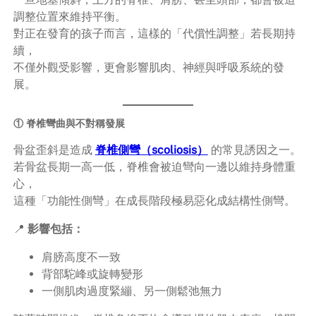
調整位置來維持平衡。
對正在發育的孩子而言，這樣的「代償性調整」若長期持
續，
不僅外觀受影響，更會影響肌肉、神經與呼吸系統的發
展。
① 脊椎彎曲與不對稱發展
骨盆歪斜是造成
脊椎側彎（scoliosis）
的常見誘因之一。
若骨盆長期一高一低，脊椎會被迫彎向一邊以維持身體重
心，
這種「功能性側彎」在成長階段極易惡化成結構性側彎。
📍
影響包括：
肩膀高度不一致
背部駝峰或旋轉變形
一側肌肉過度緊繃、另一側鬆弛無力