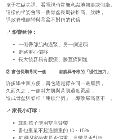
孩子在做功課、看電視時常無意識地翹腳或側坐。
這樣的坐姿會讓一側骨盆長期被推高、旋轉，
導致脊椎側彎與骨盆不對稱的代償。
📍
影響延伸：
一側臀部肌肉過緊、另一側過弱
走路重心偏移
長大後容易有腰痠、膝蓋痛問題
② 書包長期背同一側 —— 肩膀與脊椎的「慢性扭力」
許多學生圖方便，書包總是背在同一邊肩膀，
久而久之，一側斜方肌與背肌過度緊繃，
造成骨盆與脊椎「連鎖歪斜」，導致肩高低不一。
📍
家長小叮嚀：
鼓勵孩子使用雙肩背帶
書包重量不超過體重的 10～15%
每週固定檢查是否偏重、肩帶是否對稱