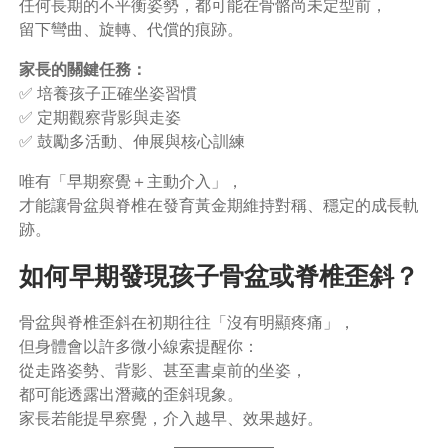
任何長期的不平衡姿勢，都可能在骨骼尚未定型前，
留下彎曲、旋轉、代償的痕跡。
家長的關鍵任務：
✅ 培養孩子正確坐姿習慣
✅ 定期觀察背影與走姿
✅ 鼓勵多活動、伸展與核心訓練
唯有「早期察覺＋主動介入」，
才能讓骨盆與脊椎在發育黃金期維持對稱、穩定的成長軌
跡。
如何早期發現孩子骨盆或脊椎歪斜？
骨盆與脊椎歪斜在初期往往「沒有明顯疼痛」，
但身體會以許多微小線索提醒你：
從走路姿勢、背影、甚至書桌前的坐姿，
都可能透露出潛藏的歪斜現象。
家長若能提早察覺，介入越早、效果越好。