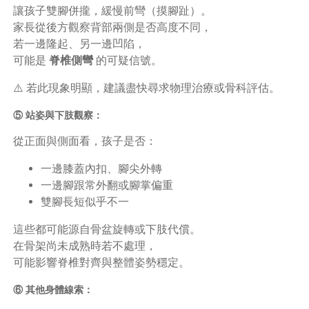
讓孩子雙腳併攏，緩慢前彎（摸腳趾）。
家長從後方觀察背部兩側是否高度不同，
若一邊隆起、另一邊凹陷，
可能是
脊椎側彎
的可疑信號。
⚠️ 若此現象明顯，建議盡快尋求物理治療或骨科評估。
⑤ 站姿與下肢觀察：
從正面與側面看，孩子是否：
一邊膝蓋內扣、腳尖外轉
一邊腳跟常外翻或腳掌偏重
雙腳長短似乎不一
這些都可能源自骨盆旋轉或下肢代償。
在骨架尚未成熟時若不處理，
可能影響脊椎對齊與整體姿勢穩定。
⑥ 其他身體線索：