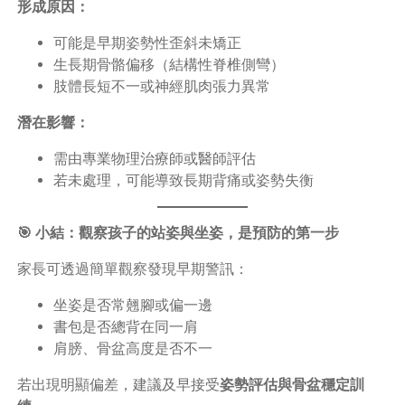
形成原因：
可能是早期姿勢性歪斜未矯正
生長期骨骼偏移（結構性脊椎側彎）
肢體長短不一或神經肌肉張力異常
潛在影響：
需由專業物理治療師或醫師評估
若未處理，可能導致長期背痛或姿勢失衡
🎯 小結：觀察孩子的站姿與坐姿，是預防的第一步
家長可透過簡單觀察發現早期警訊：
坐姿是否常翹腳或偏一邊
書包是否總背在同一肩
肩膀、骨盆高度是否不一
若出現明顯偏差，建議及早接受
姿勢評估與骨盆穩定訓