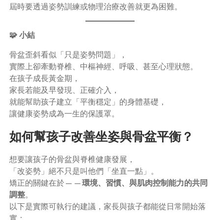
屆時要透過姿勢訓練或物理治療改善就更為困難。
🧩 小結
骨盆歪斜看似「只是姿勢問題」，
實際上卻牽動脊椎、中樞神經、呼吸、甚至心理狀態。
在孩子成長黃金期，
家長若能及早發現、正確介入，
就能幫助孩子建立「平衡穩定」的身體基礎，
讓健康姿勢成為一生的保護罩。
如何幫孩子改善坐姿與骨盆平衡？
想要讓孩子的骨盆與脊椎健康發展，
「改姿勢」絕不只是叫他們「坐直一點」。
矯正的關鍵在於——
環境、習慣、與肌肉控制能力的共同
調整
。
以下是實際可執行的建議，家長與孩子都能從日常開始落
實：