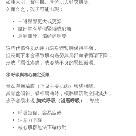
如腰大肌、臀中肌、脊旁肌與頸夾肌等。
久而久之，孩子可能出現：
一邊臀部更大或更緊
腰部常有單側緊繃或痠痛
肩頸僵硬、偏頭痛頻發
這些代償性肌肉用力讓身體暫時保持平衡，
但長期下來會導致肌肉過勞與局部血液循環下降，
形成「隱性疼痛」或姿勢不良的惡性循環。
④ 呼吸與核心穩定受限
骨盆與橫膈膜（呼吸主要肌肉）密切相關。
當骨盆傾斜、脊椎彎曲時，橫膈膜活動空間減少，
孩子容易出現
胸式呼吸（淺層呼吸）
，導致：
呼吸短促、容易疲倦
注意力下降
核心肌群無法正確啟動