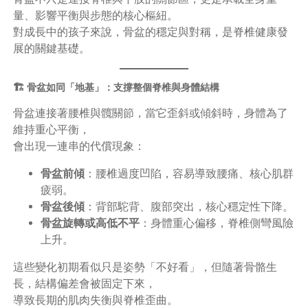
量、影響平衡與步態的核心樞紐。
對成長中的孩子來說，骨盆的穩定與對稱，是脊椎健康發
展的關鍵基礎。
🏗️ 骨盆如同「地基」：支撐整個脊椎與身體結構
骨盆連接著腰椎與髖關節，當它歪斜或傾斜時，身體為了
維持重心平衡，
會出現一連串的代償現象：
骨盆前傾
：腰椎過度凹陷，容易導致腰痛、核心肌群
疲弱。
骨盆後傾
：背部駝背、腹部突出，核心穩定性下降。
骨盆旋轉或高低不平
：身體重心偏移，脊椎側彎風險
上升。
這些變化初期看似只是姿勢「不好看」，但隨著骨骼生
長，結構偏差會被固定下來，
導致長期的肌肉失衡與脊椎歪曲。