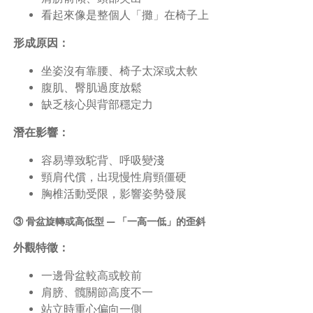
看起來像是整個人「攤」在椅子上
形成原因：
坐姿沒有靠腰、椅子太深或太軟
腹肌、臀肌過度放鬆
缺乏核心與背部穩定力
潛在影響：
容易導致駝背、呼吸變淺
頸肩代償，出現慢性肩頸僵硬
胸椎活動受限，影響姿勢發展
③ 骨盆旋轉或高低型 — 「一高一低」的歪斜
外觀特徵：
一邊骨盆較高或較前
肩膀、髖關節高度不一
站立時重心偏向一側