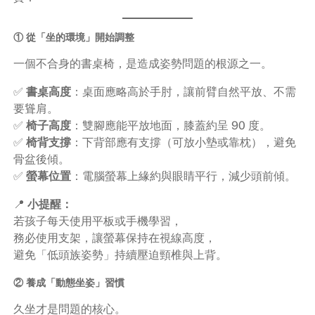
① 從「坐的環境」開始調整
一個不合身的書桌椅，是造成姿勢問題的根源之一。
✅
書桌高度
：桌面應略高於手肘，讓前臂自然平放、不需
要聳肩。
✅
椅子高度
：雙腳應能平放地面，膝蓋約呈 90 度。
✅
椅背支撐
：下背部應有支撐（可放小墊或靠枕），避免
骨盆後傾。
✅
螢幕位置
：電腦螢幕上緣約與眼睛平行，減少頭前傾。
📍
小提醒：
若孩子每天使用平板或手機學習，
務必使用支架，讓螢幕保持在視線高度，
避免「低頭族姿勢」持續壓迫頸椎與上背。
② 養成「動態坐姿」習慣
久坐才是問題的核心。