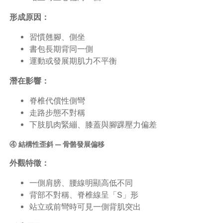
形成原因：
習慣翹腳、側坐
書包長期背同一側
運動或發展期肌力不平衡
潛在影響：
脊椎代償性側彎
走路步態不對稱
下肢肌肉緊繃、膝蓋與腳踝壓力偏差
④ 結構性歪斜 — 骨骼發展偏移
外觀特徵：
一側肩膀、腰線明顯高低不同
背部不對稱、脊椎線呈「S」形
站立或前彎時可見一側背肌突出