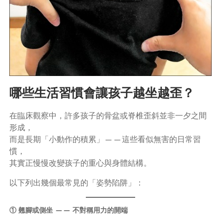
哪些生活習慣會讓孩子越坐越歪？
在臨床觀察中，許多孩子的骨盆或脊椎歪斜並非一夕之間
形成，
而是長期「小動作的積累」——這些看似無害的日常習
慣，
其實正慢慢改變孩子的重心與身體結構。
以下列出幾個最常見的「姿勢陷阱」：
① 翹腳或側坐 —— 不對稱用力的開端