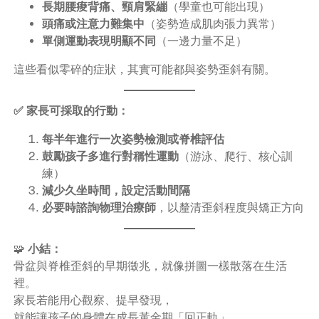
長期腰痠背痛、頸肩緊繃
（學童也可能出現）
頭痛或注意力難集中
（姿勢造成肌肉張力異常）
單側運動表現明顯不同
（一邊力量不足）
這些看似零碎的症狀，其實可能都與姿勢歪斜有關。
✅ 家長可採取的行動：
每半年進行一次姿勢檢測或脊椎評估
鼓勵孩子多進行對稱性運動
（游泳、爬行、核心訓
練）
減少久坐時間，設定活動間隔
必要時諮詢物理治療師
，以釐清歪斜程度與矯正方向
🧩
小結：
骨盆與脊椎歪斜的早期徵兆，就像拼圖一樣散落在生活
裡。
家長若能用心觀察、提早發現，
就能讓孩子的身體在成長黃金期「回正軌」，