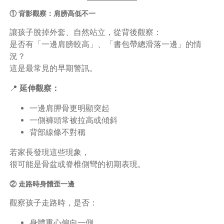
① 背影觀察：肩膀高低不一
讓孩子脫掉外套、自然站立，從背後觀察：
是否有「一邊肩膀較高」、「書包帶總滑落一邊」的情
況？
這是最常見的早期警訊。
📍
延伸觀察：
一邊肩胛骨更明顯突起
一側褲頭常被拉高或傾斜
背部線條不對稱
若家長發現這些現象，
很可能是骨盆或脊椎側彎的初期表現。
② 走路時身體歪一邊
觀察孩子走路時，是否：
身體重心偏向一側