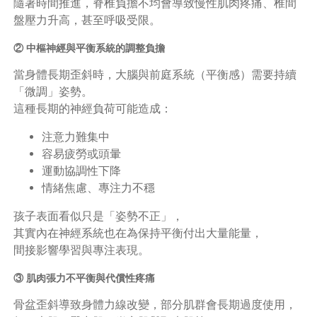
隨著時間推進，脊椎負擔不均會導致慢性肌肉疼痛、椎間
盤壓力升高，甚至呼吸受限。
② 中樞神經與平衡系統的調整負擔
當身體長期歪斜時，大腦與前庭系統（平衡感）需要持續
「微調」姿勢。
這種長期的神經負荷可能造成：
注意力難集中
容易疲勞或頭暈
運動協調性下降
情緒焦慮、專注力不穩
孩子表面看似只是「姿勢不正」，
其實內在神經系統也在為保持平衡付出大量能量，
間接影響學習與專注表現。
③ 肌肉張力不平衡與代償性疼痛
骨盆歪斜導致身體力線改變，部分肌群會長期過度使用，