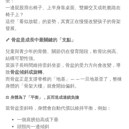
坐：
一邊屁股滑出椅子、上半身靠桌面、雙腳交叉或乾脆跪在
椅子上？
這些「看似放鬆」的姿勢，其實正在慢慢改變孩子的骨架
發展。
🦴 骨盆是成長中最關鍵的「支點」
兒童與青少年的骨骼、關節仍在發育階段，軟骨比例高、
結構可塑性強。
當孩子長時間維持歪斜坐姿，骨盆的受力方向會改變，導
致
骨盆傾斜或旋轉
。
而骨盆正是支撐脊椎的「地基」——一旦地基歪了，整棟
身體的「骨架大樓」就會開始偏斜。
⚖️ 身體為了「平衡」，反而造成連鎖負擔
當骨盆歪斜時，身體會自動代償以維持平衡，例如：
一側肩膀抬高或下垂
頭頸向一邊傾斜