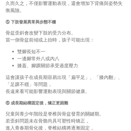
久而久之，不僅影響運動表現，還會增加下背痛與姿勢失
衡風險。
⑤ 下肢發展異常與步態不穩
骨盆歪斜會改變下肢的受力分布。
當一側骨盆前傾或上抬時，孩子可能出現：
雙腳長短不一
一邊腳常外八或內八
膝蓋、腳踝關節承受過度壓力
這會讓孩子在成長期容易出現「扁平足」、「膝內翻」、
「足踝不穩」等問題，
長遠來看可能影響運動表現與關節健康。
⑥ 成長期結構固定後，矯正更困難
兒童與青少年階段是脊椎與骨盆發育的關鍵期。
若歪斜問題未在骨骼尚具可塑性時矯正，
進入青春期骨化後，脊椎結構將逐漸固定，