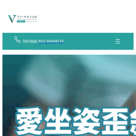
Skip
立
to
即
查
content
詢
預約熱線
852-64918174