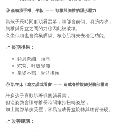
③ 低頭滑手機、平板 —— 頸椎與胸椎的隱形壓力
當孩子長時間低頭看螢幕，頭部會前傾、肩膀內收，
胸椎與骨盆之間的力線因此被破壞。
久坐低頭也會讓橫膈膜、核心肌群失去穩定功能。
📍
長期後果：
頸肩緊繃、頭痛
駝背、呼吸變淺
坐姿不穩、骨盆後傾
④ 趴在床上寫功課或看書 —— 造成脊椎旋轉與髖部壓迫
許多孩子喜歡趴著或側躺看書，
但這姿勢會讓脊椎長時間維持扭轉姿態，
加上髖部單側受壓，容易造成骨盆旋轉與腰背僵硬。
📍
改善建議：