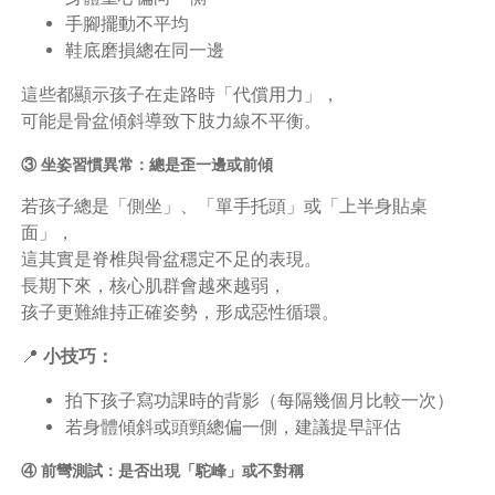
手腳擺動不平均
鞋底磨損總在同一邊
這些都顯示孩子在走路時「代償用力」，
可能是骨盆傾斜導致下肢力線不平衡。
③ 坐姿習慣異常：總是歪一邊或前傾
若孩子總是「側坐」、「單手托頭」或「上半身貼桌
面」，
這其實是脊椎與骨盆穩定不足的表現。
長期下來，核心肌群會越來越弱，
孩子更難維持正確姿勢，形成惡性循環。
📍
小技巧：
拍下孩子寫功課時的背影（每隔幾個月比較一次）
若身體傾斜或頭頸總偏一側，建議提早評估
④ 前彎測試：是否出現「駝峰」或不對稱