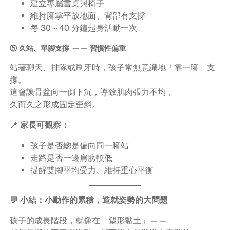
建立專屬書桌與椅子
維持腳掌平放地面、背部有支撐
每 30～40 分鐘起身活動一次
⑤ 久站、單腳支撐 —— 習慣性偏重
站著聊天、排隊或刷牙時，孩子常無意識地「靠一腳」支
撐。
這會讓骨盆向一側下沉，導致肌肉張力不均，
久而久之形成固定歪斜。
📍
家長可觀察：
孩子是否總是偏向同一腳站
走路是否一邊肩膀較低
提醒雙腳平均受力、維持重心平衡
💬 小結：小動作的累積，造就姿勢的大問題
孩子的成長階段，就像在「塑形黏土」——