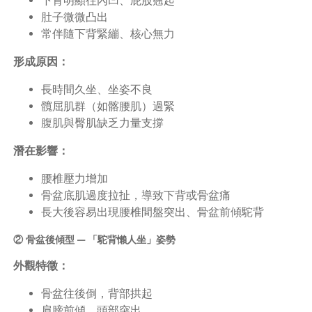
下背明顯往內凹、屁股翹起
肚子微微凸出
常伴隨下背緊繃、核心無力
形成原因：
長時間久坐、坐姿不良
髖屈肌群（如髂腰肌）過緊
腹肌與臀肌缺乏力量支撐
潛在影響：
腰椎壓力增加
骨盆底肌過度拉扯，導致下背或骨盆痛
長大後容易出現腰椎間盤突出、骨盆前傾駝背
② 骨盆後傾型 — 「駝背懶人坐」姿勢
外觀特徵：
骨盆往後倒，背部拱起
肩膀前傾、頭部突出