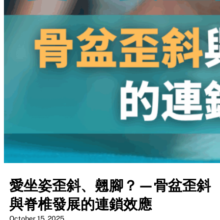
愛坐姿歪斜、翹腳？—骨盆歪斜
與脊椎發展的連鎖效應
October 15, 2025