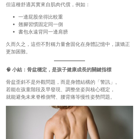
但這種舒適其實來自肌肉代償，例如：
一邊屁股坐得比較重
翹腳習慣固定同一側
書包永遠背同一邊肩膀
久而久之，這些不對稱力量會固化在身體記憶中，讓矯正
更加困難。
🧠 小結：骨盆穩定，是孩子健康成長的關鍵指標
骨盆歪斜不是外觀問題，而是身體結構的「警訊」。
若能在孩童階段及早發現、調整坐姿與核心穩定，
就能避免未來脊椎側彎、腰背痛等慢性姿勢問題。