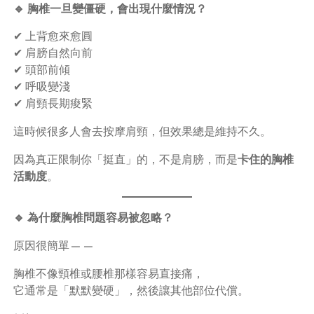
🔹 胸椎一旦變僵硬，會出現什麼情況？
✔ 上背愈來愈圓
✔ 肩膀自然向前
✔ 頭部前傾
✔ 呼吸變淺
✔ 肩頸長期痠緊
這時候很多人會去按摩肩頸，但效果總是維持不久。
因為真正限制你「挺直」的，不是肩膀，而是
卡住的胸椎
活動度
。
🔹 為什麼胸椎問題容易被忽略？
原因很簡單——
胸椎不像頸椎或腰椎那樣容易直接痛，
它通常是「默默變硬」，然後讓其他部位代償。