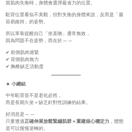
當肌肉失衡時，身體會選擇最省力的位置。
駝背位置看似不美觀，但對失衡的身體來說，反而是「最
容易維持」的姿勢。
所以單靠提醒自己「坐直啲」通常無效，
因為問題不在姿勢，而在於——
✔ 前側肌肉過緊
✔ 背側肌肉無力
✔ 胸椎缺乏活動度
🔹 小總結
中年駝背並不是老化必然，
而是長期久坐＋缺乏針對性訓練的結果。
好消息是——
只要透過
正確伸展放鬆緊繃肌群＋重建核心穩定力
，體態
是可以慢慢逆轉的。