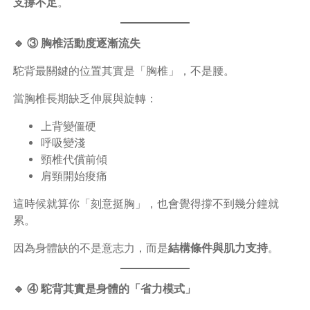
支撐不足
。
🔹 ③ 胸椎活動度逐漸流失
駝背最關鍵的位置其實是「胸椎」，不是腰。
當胸椎長期缺乏伸展與旋轉：
上背變僵硬
呼吸變淺
頸椎代償前傾
肩頸開始痠痛
這時候就算你「刻意挺胸」，也會覺得撐不到幾分鐘就
累。
因為身體缺的不是意志力，而是
結構條件與肌力支持
。
🔹 ④ 駝背其實是身體的「省力模式」