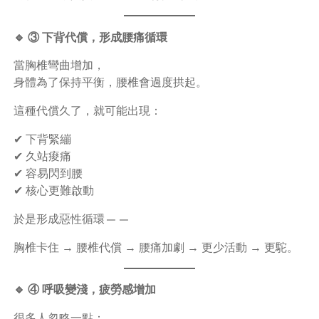
🔹 ③ 下背代償，形成腰痛循環
當胸椎彎曲增加，
身體為了保持平衡，腰椎會過度拱起。
這種代償久了，就可能出現：
✔ 下背緊繃
✔ 久站痠痛
✔ 容易閃到腰
✔ 核心更難啟動
於是形成惡性循環——
胸椎卡住 → 腰椎代償 → 腰痛加劇 → 更少活動 → 更駝。
🔹 ④ 呼吸變淺，疲勞感增加
很多人忽略一點：