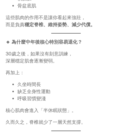
骨盆底肌
這些肌肉的作用不是讓你看起來強壯，
而是負責
穩定脊椎、維持姿勢、減少代償。
🔹 為什麼中年後核心特別容易退化？
30歲之後，如果沒有刻意訓練，
深層穩定肌會逐漸變弱。
再加上：
久坐時間長
缺乏全身性運動
呼吸習慣變淺
核心肌肉會進入「半休眠狀態」。
久而久之，脊椎就少了一層天然支撐。