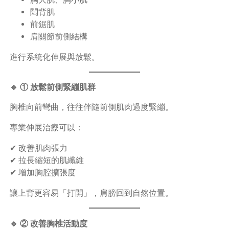
闊背肌
前鋸肌
肩關節前側結構
進行系統化伸展與放鬆。
🔹 ① 放鬆前側緊繃肌群
胸椎向前彎曲，往往伴隨前側肌肉過度緊繃。
專業伸展治療可以：
✔ 改善肌肉張力
✔ 拉長縮短的肌纖維
✔ 增加胸腔擴張度
讓上背更容易「打開」，肩膀回到自然位置。
🔹 ② 改善胸椎活動度