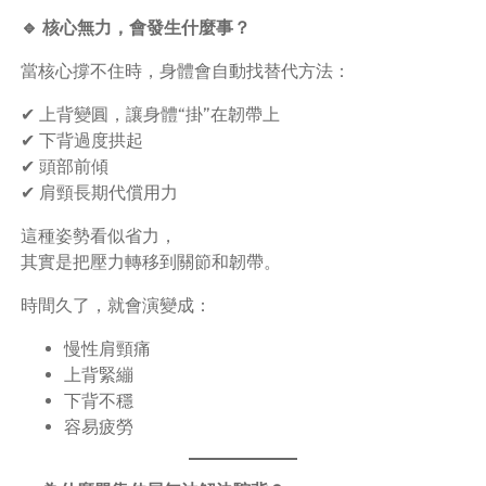
🔹 核心無力，會發生什麼事？
當核心撐不住時，身體會自動找替代方法：
✔ 上背變圓，讓身體“掛”在韌帶上
✔ 下背過度拱起
✔ 頭部前傾
✔ 肩頸長期代償用力
這種姿勢看似省力，
其實是把壓力轉移到關節和韌帶。
時間久了，就會演變成：
慢性肩頸痛
上背緊繃
下背不穩
容易疲勞