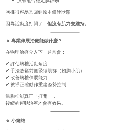
沒有配合穩定肌啟動
胸椎很容易又回到原本僵硬狀態。
因為活動度打開了，
但沒有肌力去維持。
🔹 專業伸展治療能做什麼？
在物理治療介入下，通常會：
✔ 評估胸椎活動角度
✔ 手法放鬆前側緊繃肌群（如胸小肌）
✔ 改善胸椎伸展能力
✔ 教導正確動作重建姿勢控制
當胸椎能真正「打開」，
後續的運動治療才會有效果。
🔹 小總結