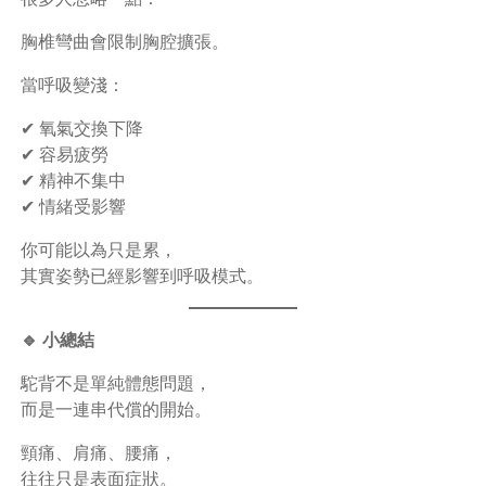
胸椎彎曲會限制胸腔擴張。
當呼吸變淺：
✔ 氧氣交換下降
✔ 容易疲勞
✔ 精神不集中
✔ 情緒受影響
你可能以為只是累，
其實姿勢已經影響到呼吸模式。
🔹 小總結
駝背不是單純體態問題，
而是一連串代償的開始。
頸痛、肩痛、腰痛，
往往只是表面症狀。