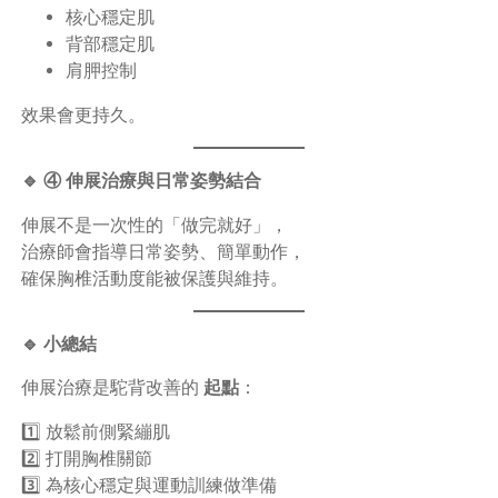
核心穩定肌
背部穩定肌
肩胛控制
效果會更持久。
🔹 ④ 伸展治療與日常姿勢結合
伸展不是一次性的「做完就好」，
治療師會指導日常姿勢、簡單動作，
確保胸椎活動度能被保護與維持。
🔹 小總結
伸展治療是駝背改善的
起點
：
1️⃣ 放鬆前側緊繃肌
2️⃣ 打開胸椎關節
3️⃣ 為核心穩定與運動訓練做準備