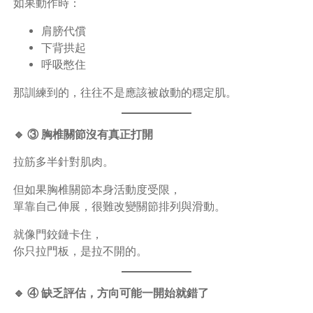
如果動作時：
肩膀代償
下背拱起
呼吸憋住
那訓練到的，往往不是應該被啟動的穩定肌。
🔹 ③ 胸椎關節沒有真正打開
拉筋多半針對肌肉。
但如果胸椎關節本身活動度受限，
單靠自己伸展，很難改變關節排列與滑動。
就像門鉸鏈卡住，
你只拉門板，是拉不開的。
🔹 ④ 缺乏評估，方向可能一開始就錯了