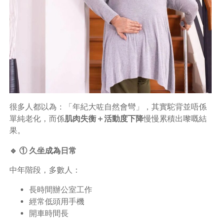
很多人都以為：「年紀大咗自然會彎」，其實駝背並唔係
單純老化，而係
肌肉失衡＋活動度下降
慢慢累積出嚟嘅結
果。
🔹 ① 久坐成為日常
中年階段，多數人：
長時間辦公室工作
經常低頭用手機
開車時間長