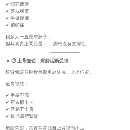
✔ 頸部僵硬
✔ 落枕頻繁
✔ 手臂痠麻
✔ 偏頭痛
很多人一直按摩脖子，
但其實真正問題是——胸椎沒有支撐住。
🔹 ② 上背僵硬，肩膀活動受限
駝背會讓肩胛骨長期處於外展、上提位置。
這會導致：
✔ 手舉不高
✔ 穿衣服卡卡
✔ 容易五十肩
✔ 長期肩膀緊繃
肩膀問題，其實常常源自上背控制不足。