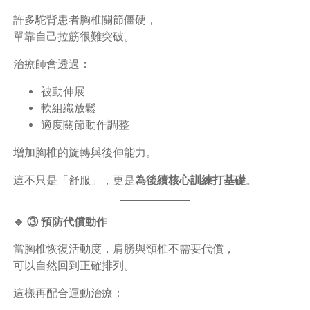
許多駝背患者胸椎關節僵硬，
單靠自己拉筋很難突破。
治療師會透過：
被動伸展
軟組織放鬆
適度關節動作調整
增加胸椎的旋轉與後伸能力。
這不只是「舒服」，更是
為後續核心訓練打基礎
。
🔹 ③ 預防代償動作
當胸椎恢復活動度，肩膀與頸椎不需要代償，
可以自然回到正確排列。
這樣再配合運動治療：