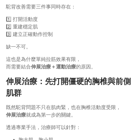
駝背改善需要三件事同時存在：
1️⃣ 打開活動度
2️⃣ 重建穩定肌
3️⃣ 建立正確動作控制
缺一不可。
這也是為什麼單純拉筋效果有限，
而需要結合
伸展治療＋運動治療
的原因。
伸展治療：先打開僵硬的胸椎與前側
肌群
既然駝背問題不只在肌肉緊，也在胸椎活動度受限，
伸展治療
就成為第一步的關鍵。
透過專業手法，治療師可以針對：
胸大肌、胸小肌