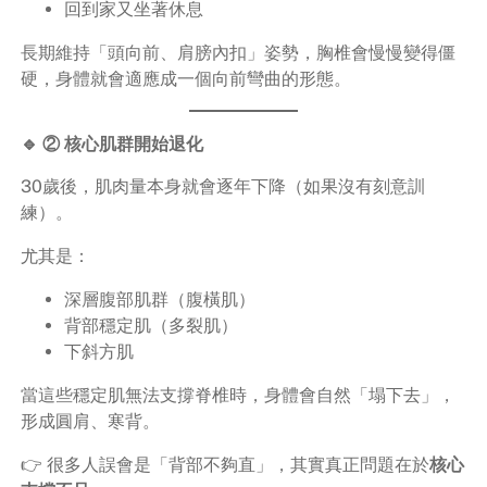
回到家又坐著休息
長期維持「頭向前、肩膀內扣」姿勢，胸椎會慢慢變得僵
硬，身體就會適應成一個向前彎曲的形態。
🔹 ② 核心肌群開始退化
30歲後，肌肉量本身就會逐年下降（如果沒有刻意訓
練）。
尤其是：
深層腹部肌群（腹橫肌）
背部穩定肌（多裂肌）
下斜方肌
當這些穩定肌無法支撐脊椎時，身體會自然「塌下去」，
形成圓肩、寒背。
👉 很多人誤會是「背部不夠直」，其實真正問題在於
核心