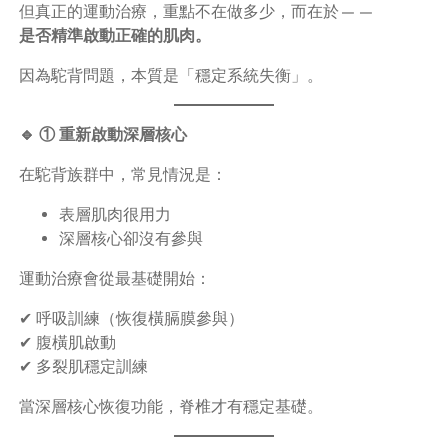
但真正的運動治療，重點不在做多少，而在於——
是否精準啟動正確的肌肉。
因為駝背問題，本質是「穩定系統失衡」。
🔹 ① 重新啟動深層核心
在駝背族群中，常見情況是：
表層肌肉很用力
深層核心卻沒有參與
運動治療會從最基礎開始：
✔ 呼吸訓練（恢復橫膈膜參與）
✔ 腹橫肌啟動
✔ 多裂肌穩定訓練
當深層核心恢復功能，脊椎才有穩定基礎。