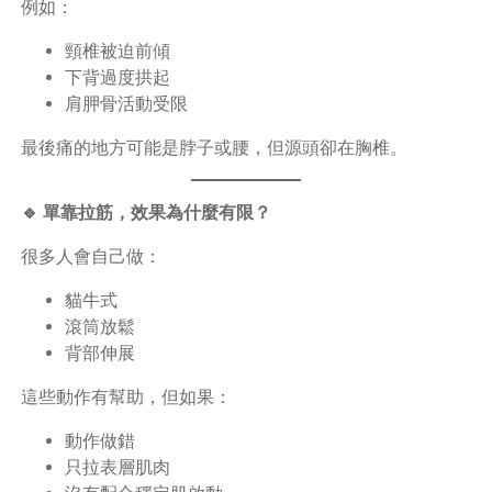
例如：
頸椎被迫前傾
下背過度拱起
肩胛骨活動受限
最後痛的地方可能是脖子或腰，但源頭卻在胸椎。
🔹 單靠拉筋，效果為什麼有限？
很多人會自己做：
貓牛式
滾筒放鬆
背部伸展
這些動作有幫助，但如果：
動作做錯
只拉表層肌肉