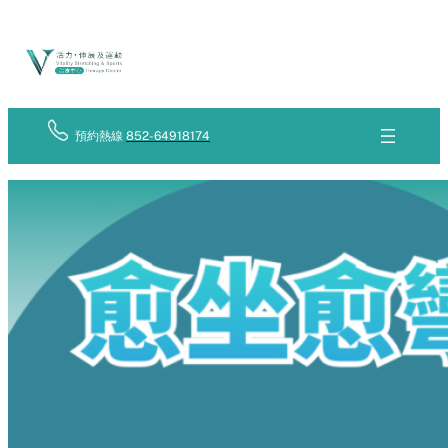
Skip
立
to
即
查
content
詢
預約熱線
852-64918174