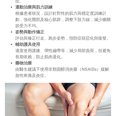
扯。
運動治療與肌力訓練
根據患者狀況，設計針對性的肌力與穩定度訓練計
劃，強化髖部及核心肌群，調整下肢力線，減少膝關
節受力不均。
姿勢與動作矯正
評估與修正行走、跑步姿勢，預防症狀惡化與復發。
輔助護具使用
適度使用護膝、彈性繃帶等，減少局部負荷，但避免
長期依賴，防止肌肉退化。
藥物治療
由醫生建議下使用非類固醇消炎藥（NSAIDs）緩解
急性疼痛及炎症。