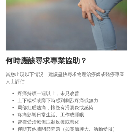
何時應該尋求專業協助？
當您出現以下情況，建議盡快尋求物理治療師或醫療專業
人士評估：
疼痛持續一週以上，未見改善
上下樓梯或蹲下時感到劇烈疼痛或無力
局部紅腫熱痛，懷疑有滑囊炎或感染
疼痛影響日常生活、工作或睡眠
曾接受治療但症狀反覆或惡化
伴隨其他膝關節問題（如關節腫大、活動受限）