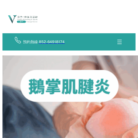
Skip
立
to
即
查
content
詢
預約熱線
852-64918174