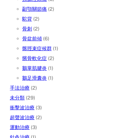
顳顎關節痛
(2)
駝背
(2)
骨刺
(2)
骨盆前傾
(6)
髂脛束症候群
(1)
髕骨軟化症
(2)
鵝掌肌腱炎
(1)
鵝足滑囊炎
(1)
手法治療
(2)
未分類
(29)
衝擊波治療
(3)
超聲波治療
(2)
運動治療
(3)
針灸治療
(1)