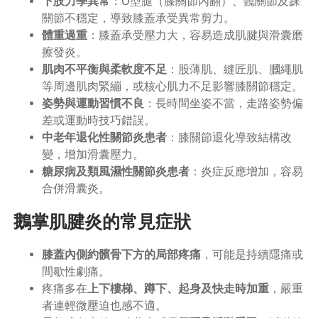
下肢力學異常
：O型腿（膝關節內翻）、髖關節及踝
關節不穩定，導致膝蓋承受異常剪力。
體重過重
：膝蓋承受壓力大，容易造成肌腱與滑囊磨
擦發炎。
肌肉不平衡與柔軟度不足
：股薄肌、縫匠肌、膕繩肌
等周邊肌肉緊繃，或核心肌力不足影響膝關節穩定。
姿勢與運動習慣不良
：長時間坐姿不當，走路姿勢偏
差或運動時技巧錯誤。
中老年退化性關節炎患者
：膝關節退化導致結構改
變，增加滑囊壓力。
糖尿病及類風濕性關節炎患者
：炎症反應增加，容易
合併滑囊炎。
鵝掌肌腱炎的常見症狀
膝蓋內側約髕骨下方的局部疼痛
，可能是持續隱痛或
間歇性劇痛。
疼痛多在
上下樓梯、蹲下、起身及快走時加重
，嚴重
者連輕微壓迫也感不適。