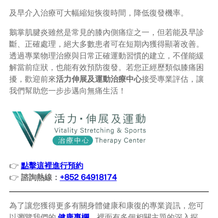
及早介入治療可大幅縮短恢復時間，降低復發機率。
鵝掌肌腱炎雖然是常見的膝內側痛症之一，但若能及早診
斷、正確處理，絕大多數患者可在短期內獲得顯著改善。
透過專業物理治療與日常正確運動習慣的建立，不僅能緩
解當前症狀，也能有效預防復發。若您正經歷類似膝痛困
擾，歡迎前來
活力伸展及運動治療中心
接受專業評估，讓
我們幫助您一步步邁向無痛生活！
👉
點擊這裡進行預約
👉
諮詢熱線：
+852 64918174
為了讓您獲得更多有關身體健康和康復的專業資訊，您可
以瀏覽我們的
健康專欄
，裡面有多個相關主題的深入探