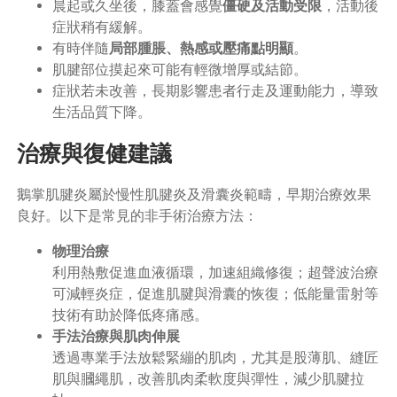
晨起或久坐後，膝蓋會感覺
僵硬及活動受限
，活動後
症狀稍有緩解。
有時伴隨
局部腫脹、熱感或壓痛點明顯
。
肌腱部位摸起來可能有輕微增厚或結節。
症狀若未改善，長期影響患者行走及運動能力，導致
生活品質下降。
治療與復健建議
鵝掌肌腱炎屬於慢性肌腱炎及滑囊炎範疇，早期治療效果
良好。以下是常見的非手術治療方法：
物理治療
利用熱敷促進血液循環，加速組織修復；超聲波治療
可減輕炎症，促進肌腱與滑囊的恢復；低能量雷射等
技術有助於降低疼痛感。
手法治療與肌肉伸展
透過專業手法放鬆緊繃的肌肉，尤其是股薄肌、縫匠
肌與膕繩肌，改善肌肉柔軟度與彈性，減少肌腱拉