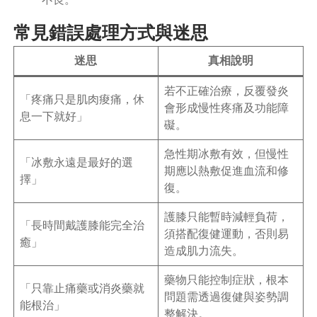
常見錯誤處理方式與迷思
迷思
真相說明
若不正確治療，反覆發炎
「疼痛只是肌肉痠痛，休
會形成慢性疼痛及功能障
息一下就好」
礙。
急性期冰敷有效，但慢性
「冰敷永遠是最好的選
期應以熱敷促進血流和修
擇」
復。
護膝只能暫時減輕負荷，
「長時間戴護膝能完全治
須搭配復健運動，否則易
癒」
造成肌力流失。
藥物只能控制症狀，根本
「只靠止痛藥或消炎藥就
問題需透過復健與姿勢調
能根治」
整解決。