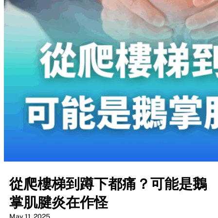
從爬樓梯到蹲下都痛？可能是鵝
掌肌腱炎在作怪
May 11, 2025