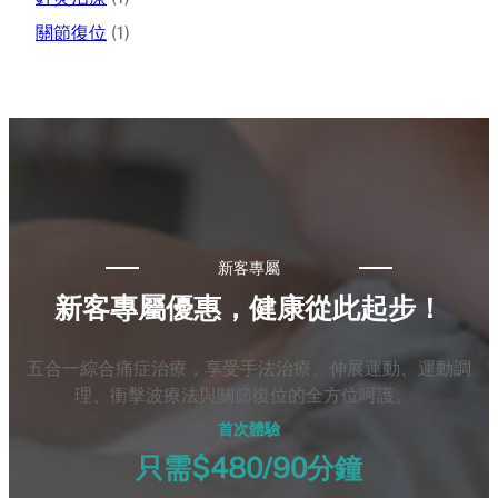
關節復位
(1)
新客專屬
新客專屬優惠，健康從此起步！
五合一綜合痛症治療，享受手法治療、伸展運動、運動調
理、衝擊波療法與關節復位的全方位呵護。
首次體驗
只需$480/90分鐘