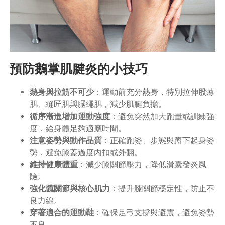
預防鵝掌肌腱炎的小技巧
熱身與拉筋不可少
：運動前充分熱身，特別拉伸股薄
肌、縫匠肌與膕繩肌，減少肌腱負擔。
循序漸進增加運動強度
：避免突然加大跑量或訓練強
度，給身體足夠適應時間。
注意姿勢與動作品質
：正確跑姿、步態與蹲下起身姿
勢，避免膝蓋過度內扣或外翻。
維持健康體重
：減少膝關節壓力，降低滑囊發炎風
險。
強化髖關節與核心肌力
：提升膝關節穩定性，防止不
良力線。
穿著適合的運動鞋
：確保足弓支撐與避震，避免姿勢
不良。