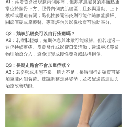
A1
：兩者皆會出現膝內側疼痛，但鵝掌肌腱炎的疼痛點通
常位於髕骨下方、脛骨內側的肌腱區，且多與運動、上下
樓梯或壓迫有關；退化性膝關節炎則可能伴隨膝蓋腫脹、
關節僵硬或摩擦聲。專業評估與影像檢查可協助區分。
Q2：鵝掌肌腱炎可以自行痊癒嗎？
A2
：若症狀輕微，短期休息與冰敷可能緩解。但若超過一
週仍持續疼痛、反覆發作或影響日常活動，建議尋求專業
物理治療介入，避免演變成慢性發炎或結構損傷。
Q3：長期走路會不會加重症狀？
A3
：若姿勢或步態不良、肌力不足，長時間行走確實可能
加重膝內側負荷。建議調整走路姿勢，並搭配適當運動與
治療改善功能。