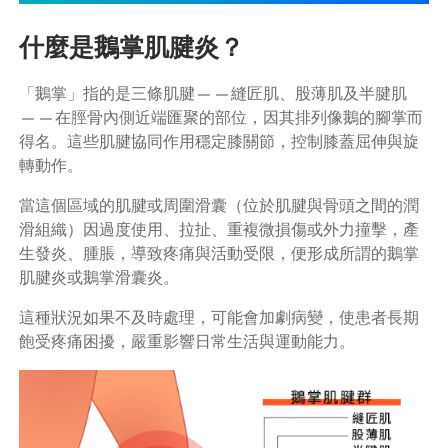
什麼是鵝掌肌腱炎？
「鵝掌」指的是三條肌腱——縫匠肌、股薄肌及半腱肌
——在脛骨內側近端匯聚的部位，因其排列像鵝的腳掌而
得名。這些肌腱協同作用穩定膝關節，控制膝蓋屈伸與旋
轉動作。
當這個區域的肌腱或周圍滑囊（位於肌腱與骨頭之間的潤
滑組織）因過度使用、拉扯、重複微損傷或外力撞擊，產
生發炎、腫脹，導致疼痛與活動受限，便形成所謂的鵝掌
肌腱炎或鵝掌滑囊炎。
這種狀況如果不及時處理，可能會加劇病變，使患者長期
飽受疼痛困擾，嚴重影響日常生活與運動能力。