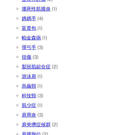
壞死性筋膜炎
(1)
媽媽手
(4)
富貴包
(1)
帕金森病
(1)
彈弓手
(3)
扭傷
(3)
梨狀肌綜合症
(2)
游泳肩
(1)
烏龜頸
(1)
科技頸
(3)
肌少症
(1)
肩周炎
(3)
肩夾擠症候群
(2)
肩膀脫位
(2)