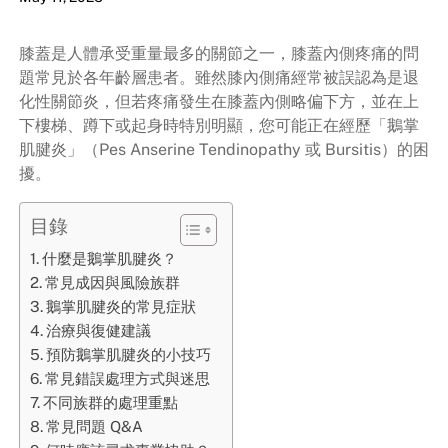
膝蓋是人體承受重量最多的關節之一，膝蓋內側疼痛的問
題常見於各年齡層患者。雖然膝內側痛經常被誤認為是退
化性關節炎，但若疼痛發生在膝蓋內側略偏下方，並在上
下樓梯、蹲下或起身時特別明顯，您可能正在經歷「鵝掌
肌腱炎」（Pes Anserine Tendinopathy 或 Bursitis）的困
擾。
目錄
什麼是鵝掌肌腱炎？
常見成因與風險族群
鵝掌肌腱炎的常見症狀
治療與復健建議
預防鵝掌肌腱炎的小技巧
常見錯誤處理方式與迷思
不同族群的處理重點
常見問題 Q&A