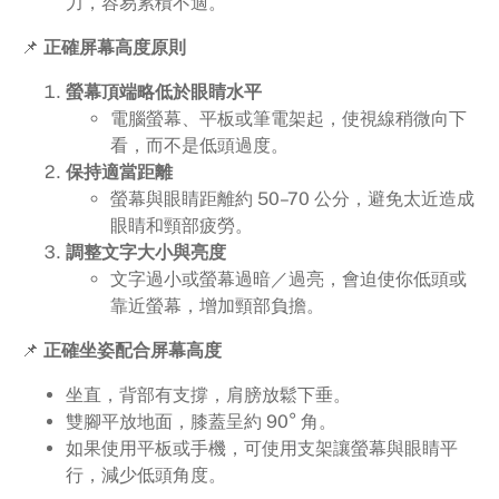
力，容易累積不適。
📌
正確屏幕高度原則
螢幕頂端略低於眼睛水平
電腦螢幕、平板或筆電架起，使視線稍微向下
看，而不是低頭過度。
保持適當距離
螢幕與眼睛距離約 50–70 公分，避免太近造成
眼睛和頸部疲勞。
調整文字大小與亮度
文字過小或螢幕過暗／過亮，會迫使你低頭或
靠近螢幕，增加頸部負擔。
📌
正確坐姿配合屏幕高度
坐直，背部有支撐，肩膀放鬆下垂。
雙腳平放地面，膝蓋呈約 90° 角。
如果使用平板或手機，可使用支架讓螢幕與眼睛平
行，減少低頭角度。