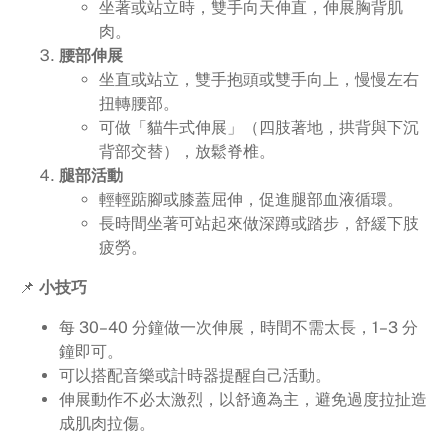
坐著或站立時，雙手向天伸直，伸展胸背肌
肉。
腰部伸展
坐直或站立，雙手抱頭或雙手向上，慢慢左右
扭轉腰部。
可做「貓牛式伸展」（四肢著地，拱背與下沉
背部交替），放鬆脊椎。
腿部活動
輕輕踮腳或膝蓋屈伸，促進腿部血液循環。
長時間坐著可站起來做深蹲或踏步，舒緩下肢
疲勞。
📌
小技巧
每 30–40 分鐘做一次伸展，時間不需太長，1–3 分
鐘即可。
可以搭配音樂或計時器提醒自己活動。
伸展動作不必太激烈，以舒適為主，避免過度拉扯造
成肌肉拉傷。