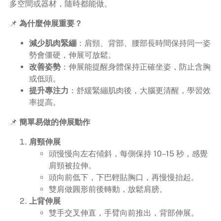
多空間或器材，隨時都能做。
📌
為什麼伸展重要？
減少肌肉緊繃
：肩頸、背部、腰部長時間保持同一姿
勢會僵硬，伸展可放鬆。
改善姿勢
：伸展能提醒身體保持正確坐姿，防止含胸
或低頭。
提升專注力
：舒緩緊繃肌肉後，大腦更清醒，學習效
率提高。
📌
簡單易做的伸展動作
肩頸伸展
頭慢慢向左右傾斜，每側保持 10–15 秒，感覺
肩頸被拉伸。
頭向前低下，下巴輕貼胸口，再慢慢抬起。
雙肩做圓形前後轉動，放鬆肩膀。
上背伸展
雙手交叉伸直，手臂向前推出，背部伸展。