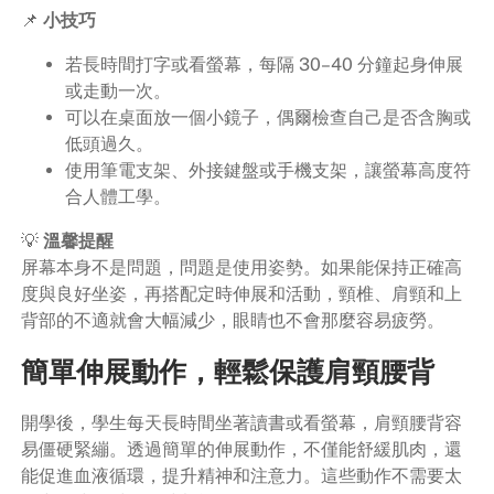
📌
小技巧
若長時間打字或看螢幕，每隔 30–40 分鐘起身伸展
或走動一次。
可以在桌面放一個小鏡子，偶爾檢查自己是否含胸或
低頭過久。
使用筆電支架、外接鍵盤或手機支架，讓螢幕高度符
合人體工學。
💡
溫馨提醒
屏幕本身不是問題，問題是使用姿勢。如果能保持正確高
度與良好坐姿，再搭配定時伸展和活動，頸椎、肩頸和上
背部的不適就會大幅減少，眼睛也不會那麼容易疲勞。
簡單伸展動作，輕鬆保護肩頸腰背
開學後，學生每天長時間坐著讀書或看螢幕，肩頸腰背容
易僵硬緊繃。透過簡單的伸展動作，不僅能舒緩肌肉，還
能促進血液循環，提升精神和注意力。這些動作不需要太