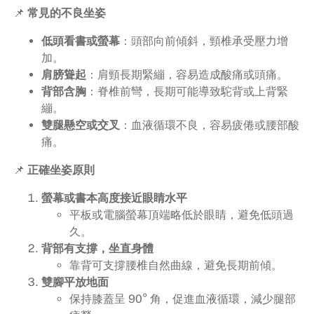
📌
常見的不良坐姿
低頭看書或螢幕
：頭部向前傾斜，頸椎承受壓力增
加。
肩膀聳起
：肩頸長期緊繃，容易造成酸痛或頭痛。
背部含胸
：脊椎前彎，長期可能導致駝背或上背緊
繃。
雙腿懸空或交叉
：血液循環不良，容易疲倦或腰部酸
痛。
📌
正確坐姿原則
螢幕或書本高度接近眼睛水平
平板或電腦螢幕頂端略低於眼睛，避免低頭過
久。
背部有支撐，坐直身體
靠背可支撐腰椎自然曲線，避免長期前傾。
雙腳平放地面
保持膝蓋呈 90° 角，促進血液循環，減少腿部