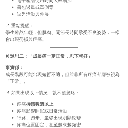
電子產品使用時間大幅增加
書包過重或單側背
缺乏活動與伸展
📌 重點提醒：
學生雖然年輕，但肌肉、關節長時間承受不良姿勢，一樣
會出現勞損與疼痛。
❌ 迷思二：「成長痛一定正常，忍下就好」
事實係：
成長階段可能出現短暫不適，但並非所有疼痛都應被視為
「正常」。
📌 如果出現以下情況，就不應忽略：
疼痛
持續數週以上
疼痛影響睡眠或日常活動
行路、跑步、坐姿出現明顯改變
疼痛位置固定，甚至越來越頻密