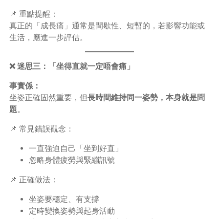
📌 重點提醒：
真正的「成長痛」通常是間歇性、短暫的，若影響功能或
生活，應進一步評估。
❌ 迷思三：「坐得直就一定唔會痛」
事實係：
坐姿正確固然重要，但
長時間維持同一姿勢，本身就是問
題
。
📌 常見錯誤觀念：
一直強迫自己「坐到好直」
忽略身體疲勞與緊繃訊號
📌 正確做法：
坐姿要穩定、有支撐
定時變換姿勢與起身活動