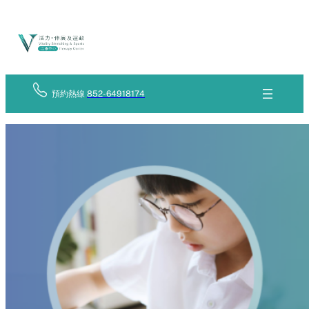
Skip
立
to
即
查
content
詢
預約熱線
852-64918174