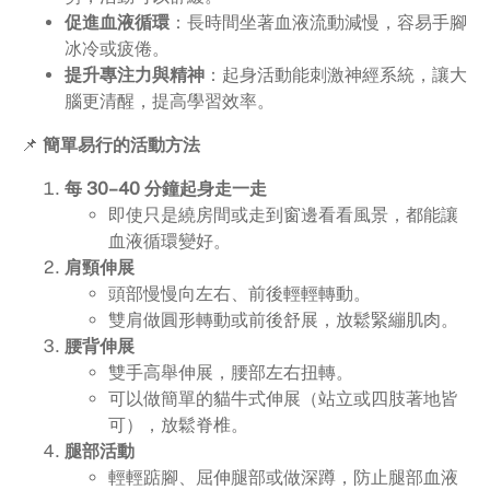
促進血液循環
：長時間坐著血液流動減慢，容易手腳
冰冷或疲倦。
提升專注力與精神
：起身活動能刺激神經系統，讓大
腦更清醒，提高學習效率。
📌
簡單易行的活動方法
每 30–40 分鐘起身走一走
即使只是繞房間或走到窗邊看看風景，都能讓
血液循環變好。
肩頸伸展
頭部慢慢向左右、前後輕輕轉動。
雙肩做圓形轉動或前後舒展，放鬆緊繃肌肉。
腰背伸展
雙手高舉伸展，腰部左右扭轉。
可以做簡單的貓牛式伸展（站立或四肢著地皆
可），放鬆脊椎。
腿部活動
輕輕踮腳、屈伸腿部或做深蹲，防止腿部血液