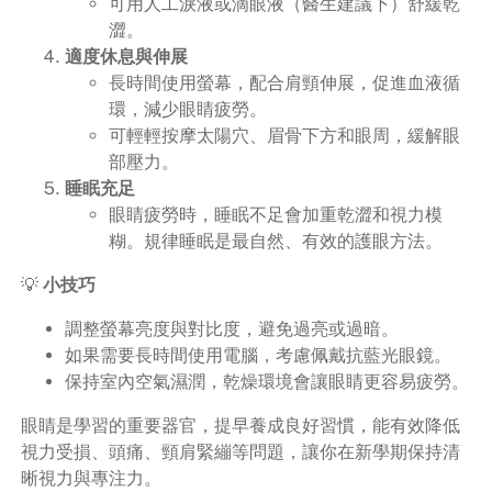
可用人工淚液或滴眼液（醫生建議下）舒緩乾
澀。
適度休息與伸展
長時間使用螢幕，配合肩頸伸展，促進血液循
環，減少眼睛疲勞。
可輕輕按摩太陽穴、眉骨下方和眼周，緩解眼
部壓力。
睡眠充足
眼睛疲勞時，睡眠不足會加重乾澀和視力模
糊。規律睡眠是最自然、有效的護眼方法。
💡
小技巧
調整螢幕亮度與對比度，避免過亮或過暗。
如果需要長時間使用電腦，考慮佩戴抗藍光眼鏡。
保持室內空氣濕潤，乾燥環境會讓眼睛更容易疲勞。
眼睛是學習的重要器官，提早養成良好習慣，能有效降低
視力受損、頭痛、頸肩緊繃等問題，讓你在新學期保持清
晰視力與專注力。