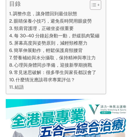
目錄
調整作息，讓身體回到最佳狀態
眼睛保養小技巧，避免長時間用眼疲勞
頸肩背護理，正確坐姿很重要
每 30–40 分鐘起身動一動，舒緩肌肉緊繃
屏幕高度與姿勢原則，減輕頸椎壓力
簡單伸展動作，輕鬆保護肩頸腰背
營養補給與水分攝取，保持精神與專注力
心理與身體同步準備，迎接新學期挑戰
常見迷思破解：很多學生與家長都誤會了
什麼情況應該尋求專業評估？
結語