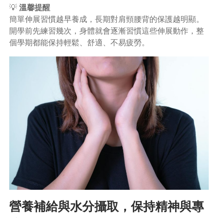
💡
溫馨提醒
簡單伸展習慣越早養成，長期對肩頸腰背的保護越明顯。
開學前先練習幾次，身體就會逐漸習慣這些伸展動作，整
個學期都能保持輕鬆、舒適、不易疲勞。
營養補給與水分攝取，保持精神與專