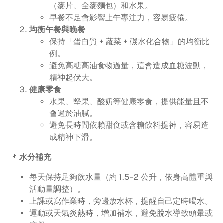
（麥片、全麥麵包）和水果。
早餐不足會影響上午專注力，容易疲倦。
均衡午餐與晚餐
保持「蛋白質 + 蔬菜 + 碳水化合物」的均衡比
例。
避免高糖高油食物過量，這會造成血糖波動，
精神起伏大。
健康零食
水果、堅果、酸奶等健康零食，提供能量且不
會過於油膩。
避免長時間依賴甜食或含糖飲料提神，容易造
成精神下滑。
📌
水分補充
每天保持足夠飲水量（約 1.5–2 公升，依身高體重與
活動量調整）。
上課或寫作業時，旁邊放水杯，提醒自己定時喝水。
運動或天氣炎熱時，增加補水，避免脫水導致頭暈或