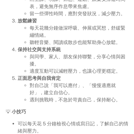
表，避免無序作息帶來焦慮。
留一些彈性時間，應對突發狀況，減少壓力。
放鬆練習
每天花幾分鐘做深呼吸、伸展或冥想，舒緩緊
繃情緒。
聽輕音樂、閱讀或散步也能幫助身心放鬆。
保持社交與支持系統
與同學、家人、朋友保持聯繫，分享心情與困
擾。
適度互動可以減輕壓力，也讓心理更穩定。
正面思考與自我肯定
對自己說「我可以應付」、「慢慢適應就
好」，建立自信心。
遇到挑戰時，不急於苛責自己，保持耐心。
💡
小技巧
可以每天花 5 分鐘檢視心情或寫日記，了解自己的情
緒與壓力。