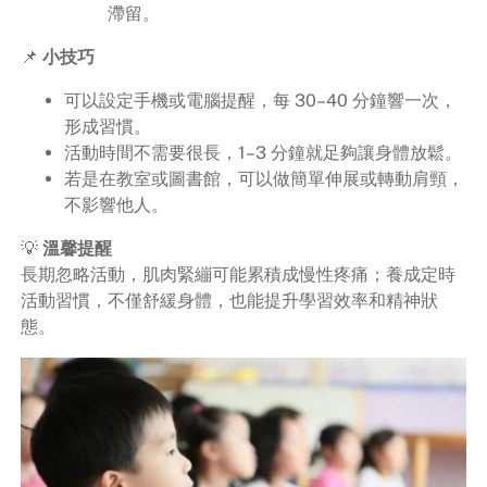
滯留。
📌
小技巧
可以設定手機或電腦提醒，每 30–40 分鐘響一次，
形成習慣。
活動時間不需要很長，1–3 分鐘就足夠讓身體放鬆。
若是在教室或圖書館，可以做簡單伸展或轉動肩頸，
不影響他人。
💡
溫馨提醒
長期忽略活動，肌肉緊繃可能累積成慢性疼痛；養成定時
活動習慣，不僅舒緩身體，也能提升學習效率和精神狀
態。