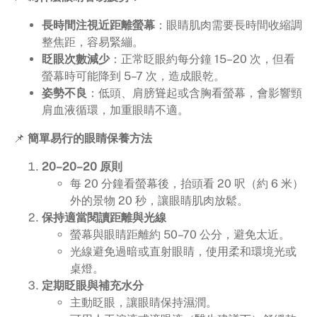
長時間注視近距離螢幕
：眼睛肌肉需要長時間收縮調
整焦距，容易緊繃。
眨眼次數減少
：正常眨眼約每分鐘 15–20 次，但看
螢幕時可能降到 5–7 次，造成眼乾。
姿勢不良
：低頭、肩膀聳起或含胸看螢幕，會影響頸
肩血液循環，加重眼睛不適。
📌
簡單易行的眼睛保養方法
20–20–20 原則
每 20 分鐘看螢幕後，抬頭看 20 呎（約 6 米）
外的景物 20 秒，讓眼睛肌肉放鬆。
保持適當閱讀距離與光線
螢幕與眼睛距離約 50–70 公分，避免太近。
光線避免過暗或直射眼睛，使用柔和環境光或
桌燈。
定期眨眼與補充水分
主動眨眼，讓眼睛保持濕潤。