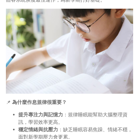
📌
為什麼作息規律很重要？
提升專注力與記憶力
：規律睡眠能幫助大腦整理資
訊，學習效率更高。
穩定情緒與抗壓力
：缺乏睡眠容易焦躁、情緒不穩，
面對新學期壓力會更累。