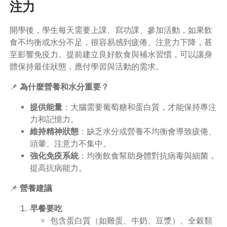
注力
開學後，學生每天需要上課、寫功課、參加活動，如果飲
食不均衡或水分不足，很容易感到疲倦、注意力下降，甚
至影響免疫力。提前建立良好飲食與補水習慣，可以讓身
體保持最佳狀態，應付學習與活動的需求。
📌
為什麼營養和水分重要？
提供能量
：大腦需要葡萄糖和蛋白質，才能保持專注
力和記憶力。
維持精神狀態
：缺乏水分或營養不均衡會導致疲倦、
頭暈、注意力不集中。
強化免疫系統
：均衡飲食幫助身體對抗病毒與細菌，
提高抗病能力。
📌
營養建議
早餐要吃
包含蛋白質（如雞蛋、牛奶、豆漿）、全穀類