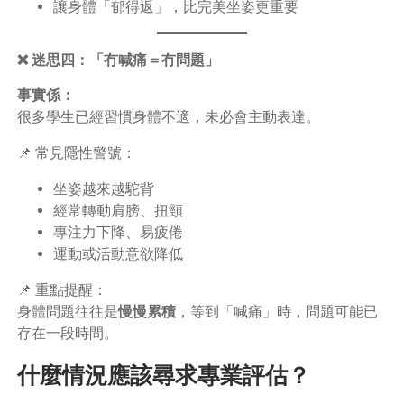
讓身體「郁得返」，比完美坐姿更重要
❌ 迷思四：「冇喊痛＝冇問題」
事實係：
很多學生已經習慣身體不適，未必會主動表達。
📌 常見隱性警號：
坐姿越來越駝背
經常轉動肩膀、扭頸
專注力下降、易疲倦
運動或活動意欲降低
📌 重點提醒：
身體問題往往是
慢慢累積
，等到「喊痛」時，問題可能已
存在一段時間。
什麼情況應該尋求專業評估？