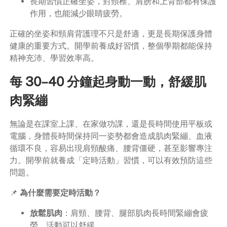
長期習慣正確坐姿，對頸椎、肩膀和上背部都有保護
作用，也能減少眼睛疲勞。
正確的坐姿和頸肩背護理不只是舒適，更是長期保護身體
健康的重要方式。開學前養成好習慣，整個學期都能保持
精神充沛、學習效率高。
每 30–40 分鐘起身動一動，舒緩肌
肉緊繃
無論是在課室上課、在家做功課，還是長時間使用平板或
電腦，身體長時間保持同一姿勢都會造成肌肉緊繃、血液
循環不良，容易出現肩頸酸痛、腰背僵硬，甚至影響專注
力。開學前就養成「定時活動」習慣，可以有效預防這些
問題。
📌
為什麼需要定時活動？
放鬆肌肉
：肩頸、腰背、腿部肌肉長時間緊繃會疲
勞，活動可以舒緩。