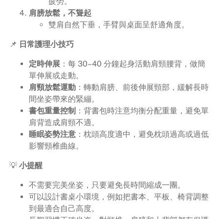
疲勞。
肩膀放鬆，不聳起
雙肩自然下垂，手臂與桌面呈舒適角度。
📌
日常護理小技巧
定時伸展
：每 30–40 分鐘起身活動肩頸腰背，做簡
單伸展或走動。
肩頸放鬆運動
：轉動肩膀、前後伸展頸部，緩解長時
間坐姿帶來的緊繃。
書包重量控制
：背書包時注意均衡分配重量，避免單
肩背造成肩頸不適。
睡眠姿勢注意
：枕頭高度適中，避免枕頭過高或過低
影響頸椎曲線。
💡
小提醒
不需要完美坐姿，只要避免長時間縮成一團。
可以設計書桌小環境，例如把書本、平板、椅背調整
到最適合自己高度。