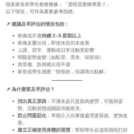
很多家長和學生都會猶豫：「需唔需要睇專業？」
以下情況，可作為重要參考指標。
📌 建議及早評估的情況包括：
疼痛或不適
持續 2–3 星期以上
疼痛反覆出現，即使休息仍未改善
上課、寫字、運動或日常活動受影響
明顯姿勢改變（如駝背、歪坐、頭前傾）
曾受傷、跌倒後出現不適
家長或學生感覺「怪怪的，但講唔出點解」
📌 為什麼要及早評估？
找出真正原因
：不適未必只是肌肉疲勞，可能與姿
勢、活動習慣或關節功能有关。
防止問題惡化
：早期介入比事後處理更容易、更快改
善。
建立正確使用身體的習慣
：幫助學生在成長階段打好