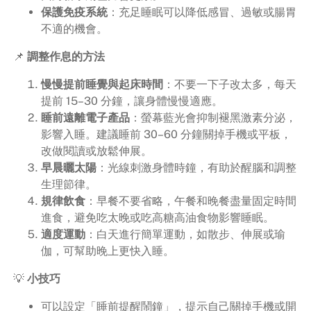
保護免疫系統
：充足睡眠可以降低感冒、過敏或腸胃
不適的機會。
📌
調整作息的方法
慢慢提前睡覺與起床時間
：不要一下子改太多，每天
提前 15–30 分鐘，讓身體慢慢適應。
睡前遠離電子產品
：螢幕藍光會抑制褪黑激素分泌，
影響入睡。建議睡前 30–60 分鐘關掉手機或平板，
改做閱讀或放鬆伸展。
早晨曬太陽
：光線刺激身體時鐘，有助於醒腦和調整
生理節律。
規律飲食
：早餐不要省略，午餐和晚餐盡量固定時間
進食，避免吃太晚或吃高糖高油食物影響睡眠。
適度運動
：白天進行簡單運動，如散步、伸展或瑜
伽，可幫助晚上更快入睡。
💡
小技巧
可以設定「睡前提醒鬧鐘」，提示自己關掉手機或開