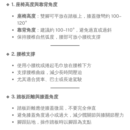
🔹 1. 座椅高度與靠背角度
座椅高度
：雙腳可平放在踏板上，膝蓋微彎約 100–
120°
靠背角度
：建議約 100–110°，避免過直或過斜
保持腰椎自然弧度，腰部可放小腰枕支撐
🔹 2. 腰椎支撐
使用小腰枕或捲起毛巾放在腰椎下方
支撐腰椎曲線，減少長時間壓迫
尤其適合貨車、巴士或長途駕駛
🔹 3. 踏板距離與膝蓋角度
踏板距離應使膝蓋微屈，不要完全伸直
避免膝蓋角度過小或過大，減少髖關節與膝關節壓力
腳跟貼地，操作踏板時以腳跟為支點