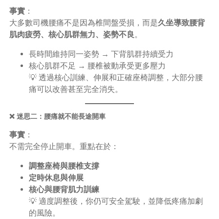
事實
：
大多數司機腰痛不是因為椎間盤受損，而是
久坐導致腰背
肌肉疲勞、核心肌群無力、姿勢不良
。
長時間維持同一姿勢 → 下背肌群持續受力
核心肌群不足 → 腰椎被動承受更多壓力
💡 透過核心訓練、伸展和正確座椅調整，大部分腰
痛可以改善甚至完全消失。
❌ 迷思二：腰痛就不能長途開車
事實
：
不需完全停止開車。重點在於：
調整座椅與腰椎支撐
定時休息與伸展
核心與腰背肌力訓練
💡 適度調整後，你仍可安全駕駛，並降低疼痛加劇
的風險。