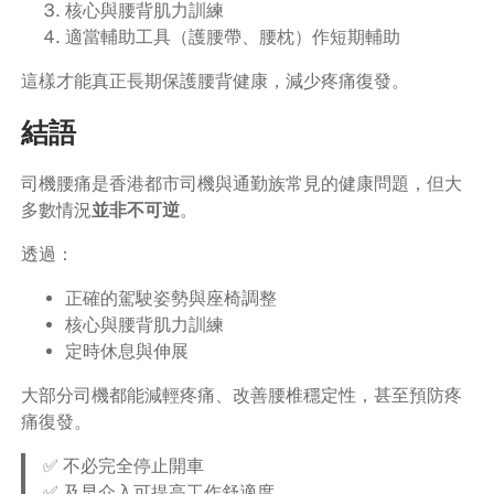
核心與腰背肌力訓練
適當輔助工具（護腰帶、腰枕）作短期輔助
這樣才能真正長期保護腰背健康，減少疼痛復發。
結語
司機腰痛是香港都市司機與通勤族常見的健康問題，但大
多數情況
並非不可逆
。
透過：
正確的駕駛姿勢與座椅調整
核心與腰背肌力訓練
定時休息與伸展
大部分司機都能減輕疼痛、改善腰椎穩定性，甚至預防疼
痛復發。
✅ 不必完全停止開車
✅ 及早介入可提高工作舒適度