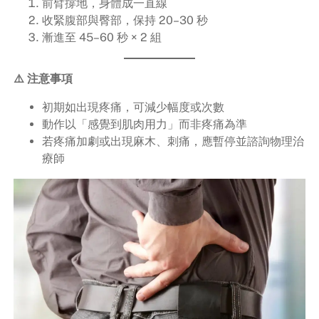
前臂撐地，身體成一直線
收緊腹部與臀部，保持 20–30 秒
漸進至 45–60 秒 × 2 組
⚠️ 注意事項
初期如出現疼痛，可減少幅度或次數
動作以「感覺到肌肉用力」而非疼痛為準
若疼痛加劇或出現麻木、刺痛，應暫停並諮詢物理治
療師