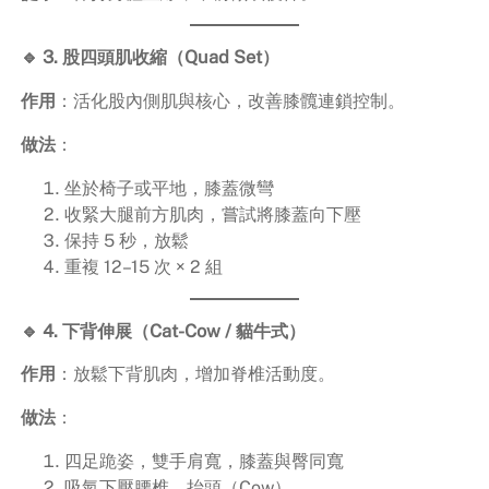
🔹 3. 股四頭肌收縮（Quad Set）
作用
：活化股內側肌與核心，改善膝髖連鎖控制。
做法
：
坐於椅子或平地，膝蓋微彎
收緊大腿前方肌肉，嘗試將膝蓋向下壓
保持 5 秒，放鬆
重複 12–15 次 × 2 組
🔹 4. 下背伸展（Cat-Cow / 貓牛式）
作用
：放鬆下背肌肉，增加脊椎活動度。
做法
：
四足跪姿，雙手肩寬，膝蓋與臀同寬
吸氣下壓腰椎、抬頭（Cow）