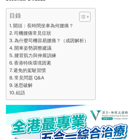
目錄
開頭：長時間坐車為何腰痛？
司機腰痛常見症狀
為什麼司機容易腰痛？（成因解析）
開車姿勢調整建議
腰背肌力與伸展訓練
香港特殊環境因素
避免的駕駛習慣
常見問題 Q&A
迷思破解
結語