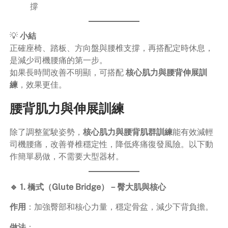
撐
💡
小結
正確座椅、踏板、方向盤與腰椎支撐，再搭配定時休息，
是減少司機腰痛的第一步。
如果長時間改善不明顯，可搭配
核心肌力與腰背伸展訓
練
，效果更佳。
腰背肌力與伸展訓練
除了調整駕駛姿勢，
核心肌力與腰背肌群訓練
能有效減輕
司機腰痛，改善脊椎穩定性，降低疼痛復發風險。以下動
作簡單易做，不需要大型器材。
🔹 1. 橋式（Glute Bridge）－臀大肌與核心
作用
：加強臀部和核心力量，穩定骨盆，減少下背負擔。
做法
：