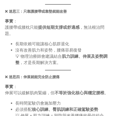
❌ 迷思三：只靠護腰帶或靠墊就能改善
事實
：
護腰帶或腰枕只能
提供短期支撐或舒適感
，無法根治問
題。
長期依賴可能讓核心肌群退化
沒有改善肌力和姿勢，腰痛容易復發
💡 物理治療師會建議結合
肌力訓練、伸展及姿勢調
整
，才是長期解決方案。
❌ 迷思四：伸展就能完全防止腰痛
事實
：
伸展可以緩解肌肉緊繃，但
不等於強化核心與穩定腰椎
。
長時間駕駛仍會施加壓力
必須搭配
核心訓練、臀肌訓練和正確駕駛姿勢
💡 伸展 + 肌力訓練 = 預防與改善腰痛的最佳組合。