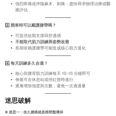
強烈疼痛或伴隨麻木、刺痛：盡快尋求物理治療或醫
療評估
3️⃣ 開車時可以戴護腰帶嗎？
可提供短期支撐與舒適感
不能取代肌力訓練與姿勢改善
長期依賴護腰帶可能造成核心肌力退化
4️⃣ 每天訓練多久合適？
核心與腰背肌力訓練每天 10–15 分鐘即可
伸展可在休息站或停紅燈時進行
逐漸增加強度與次數，避免一次過過量
迷思破解
❌ 迷思一：坐久腰痛就是椎間盤壞掉