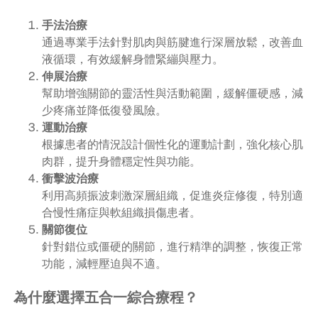
手法治療
通過專業手法針對肌肉與筋腱進行深層放鬆，改善血
液循環，有效緩解身體緊繃與壓力。
伸展治療
幫助增強關節的靈活性與活動範圍，緩解僵硬感，減
少疼痛並降低復發風險。
運動治療
根據患者的情況設計個性化的運動計劃，強化核心肌
肉群，提升身體穩定性與功能。
衝擊波治療
利用高頻振波刺激深層組織，促進炎症修復，特別適
合慢性痛症與軟組織損傷患者。
關節復位
針對錯位或僵硬的關節，進行精準的調整，恢復正常
功能，減輕壓迫與不適。
為什麼選擇五合一綜合療程？