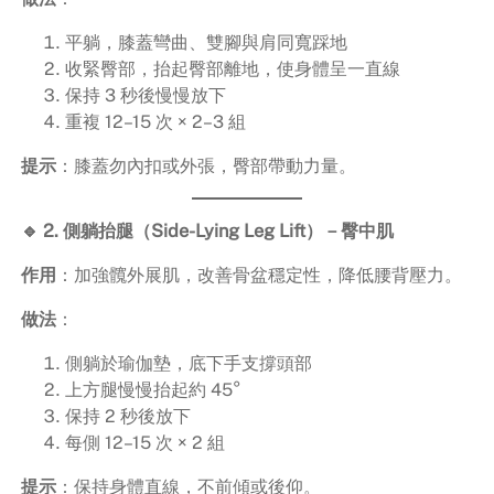
平躺，膝蓋彎曲、雙腳與肩同寬踩地
收緊臀部，抬起臀部離地，使身體呈一直線
保持 3 秒後慢慢放下
重複 12–15 次 × 2–3 組
提示
：膝蓋勿內扣或外張，臀部帶動力量。
🔹 2. 側躺抬腿（Side-Lying Leg Lift）－臀中肌
作用
：加強髖外展肌，改善骨盆穩定性，降低腰背壓力。
做法
：
側躺於瑜伽墊，底下手支撐頭部
上方腿慢慢抬起約 45°
保持 2 秒後放下
每側 12–15 次 × 2 組
提示
：保持身體直線，不前傾或後仰。