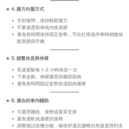
🔹 4. 握方向盤方式
手肘微彎，保持輕鬆握力
不要過度前伸或內收肩膀
避免長時間保持固定姿勢，可在紅燈或停車時稍微放
鬆肩膀與手腕
🔹 5. 頻繁休息與伸展
長途駕駛每 1–2 小時休息一次
下車走動、伸展腰背與腿部肌肉
避免長時間固定姿勢造成肌肉僵硬
🔹 6. 適合的車內輔助
可選用腰枕、座墊或靠背支撐
避免過軟或過硬的座椅
調整後試坐幾分鐘，確保舒適且腰椎自然弧度得到支