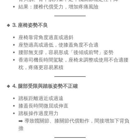
結果：腰椎代償受力，增加疼痛風險
🔸 3. 座椅姿勢不良
座椅靠背角度過直或過斜
座墊過高或過低，使膝蓋角度不合適
腰部無支撐，容易形成「後傾或前彎」姿勢
香港司機長時間駕駛，座椅未調整或使用不合適腰
枕，疼痛更容易累積
🔸 4. 腿部受限與踏板姿勢不正確
踏板距離過近或過遠
膝蓋長時間微屈或伸直
踏板操作過度用力
➡️ 導致髖關節、膝關節代償動作，間接增加下背負
擔