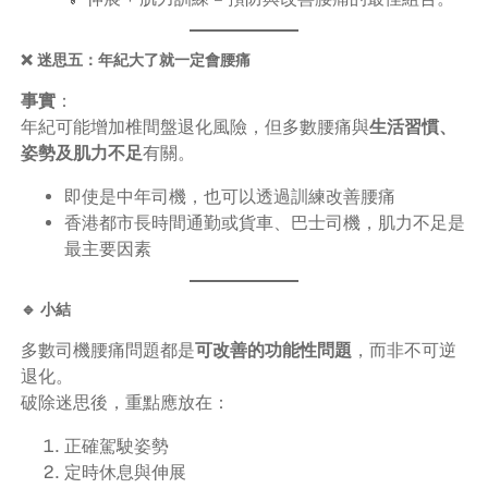
❌ 迷思五：年紀大了就一定會腰痛
事實
：
年紀可能增加椎間盤退化風險，但多數腰痛與
生活習慣、
姿勢及肌力不足
有關。
即使是中年司機，也可以透過訓練改善腰痛
香港都市長時間通勤或貨車、巴士司機，肌力不足是
最主要因素
🔹 小結
多數司機腰痛問題都是
可改善的功能性問題
，而非不可逆
退化。
破除迷思後，重點應放在：
正確駕駛姿勢
定時休息與伸展