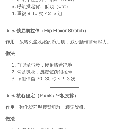
呼氣拱起背、低頭（Cat）
重複 8–10 次 × 2–3 組
🔹 5. 髖屈肌拉伸（Hip Flexor Stretch）
作用
：放鬆久坐收縮的髖屈肌，減少腰椎前傾壓力。
做法
：
前腿呈弓步，後腿膝蓋跪地
骨盆微收，感覺髖前側拉伸
每側停留 20–30 秒 × 2–3 次
🔹 6. 核心穩定（Plank / 平板支撐）
作用
：強化腹部與腰背肌群，穩定脊椎。
做法
：