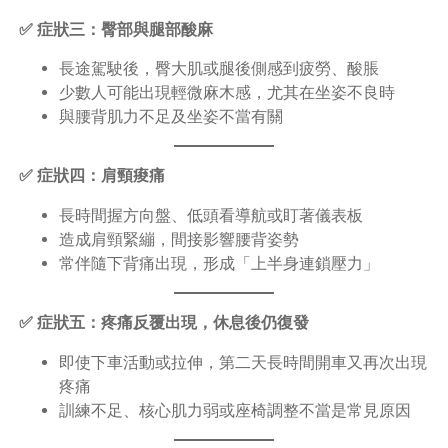
✅ 症狀三：臀部與腿部酸麻
長途駕駛後，臀大肌或腿後側感到疲勞、酸脹
少數人可能出現輕微麻木感，尤其在坐姿不良時
與腰背肌力不足及坐姿不當有關
✅ 症狀四：肩頸痠痛
長時間握方向盤、低頭看導航或盯著儀表板
造成肩頸緊繃，間接影響腰背姿勢
常伴隨下背痛出現，形成「上半身連鎖壓力」
✅ 症狀五：疼痛反覆出現，休息後仍復發
即使下車活動或拉伸，第二天長時間開車又再次出現
疼痛
訓練不足、核心肌力弱或座椅調整不當是常見原因