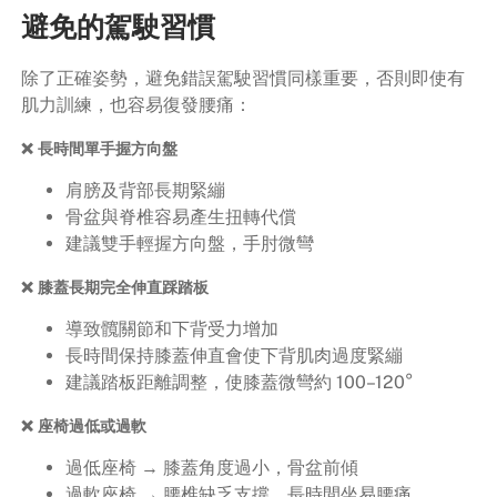
避免的駕駛習慣
除了正確姿勢，避免錯誤駕駛習慣同樣重要，否則即使有
肌力訓練，也容易復發腰痛：
❌ 長時間單手握方向盤
肩膀及背部長期緊繃
骨盆與脊椎容易產生扭轉代償
建議雙手輕握方向盤，手肘微彎
❌ 膝蓋長期完全伸直踩踏板
導致髖關節和下背受力增加
長時間保持膝蓋伸直會使下背肌肉過度緊繃
建議踏板距離調整，使膝蓋微彎約 100–120°
❌ 座椅過低或過軟
過低座椅 → 膝蓋角度過小，骨盆前傾
過軟座椅 → 腰椎缺乏支撐，長時間坐易腰痛