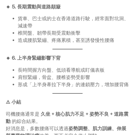
🔸 5. 長期震動與道路顛簸
貨車、巴士或的士在香港道路行駛，經常面對坑洞、
減速帶
椎間盤、韌帶長期受震動衝擊
造成腰肌緊繃、疼痛累積，甚至誘發慢性腰痛
🔸 6. 上半身緊繃影響下背
長時間握方向盤、低頭看導航或盯儀表板
肩頸緊繃，骨盆、腰椎姿勢受影響
形成「上半身牽拉下半身」的連鎖壓力，增加腰背痛
⚠️ 小結
司機腰痛通常是
久坐 + 核心肌力不足 + 姿勢不良 + 道路震
動
的綜合結果。
好消息是，多數腰痛可以透過
姿勢調整、肌力訓練、伸展