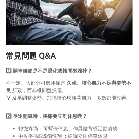
常見問題 Q&A
1️⃣ 開車腰痛是不是退化或椎間盤壞掉？
不一定。大部分司機腰痛是
久坐、核心肌力不足與姿勢不
良
所致，而非椎間盤損傷。
💡 及早調整姿勢、加強核心與腰背肌力，多數都能改善。
2️⃣ 長途開車時，腰痛要立刻休息嗎？
輕微疼痛：可暫停休息、伸展腰背或活動肩膀
中度疼痛或影響駕駛：建議立即停車休息