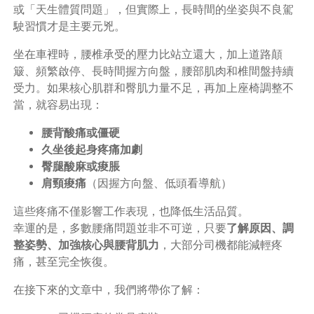
或「天生體質問題」，但實際上，長時間的坐姿與不良駕
駛習慣才是主要元兇。
坐在車裡時，腰椎承受的壓力比站立還大，加上道路顛
簸、頻繁啟停、長時間握方向盤，腰部肌肉和椎間盤持續
受力。如果核心肌群和臀肌力量不足，再加上座椅調整不
當，就容易出現：
腰背酸痛或僵硬
久坐後起身疼痛加劇
臀腿酸麻或痠脹
肩頸痠痛
（因握方向盤、低頭看導航）
這些疼痛不僅影響工作表現，也降低生活品質。
幸運的是，多數腰痛問題並非不可逆，只要
了解原因、調
整姿勢、加強核心與腰背肌力
，大部分司機都能減輕疼
痛，甚至完全恢復。
在接下來的文章中，我們將帶你了解：