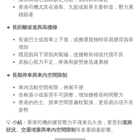
香港司機尤其在港島、九龍或新界主要幹道，壓力累
積顯著
🔹 長距離坡道與高樓梯
長途巴士或貨車上下坡，或搬運貨物時容易腰背負荷
增加
髖屈肌與下背肌肉緊繃，使腰椎前傾或代償不良
若核心肌力不足，疼痛和疲勞會迅速累積
🔹 長期停車與車內空間限制
車內活動空間有限，伸展不便
坐椅過小或靠背不可調整，增加腰椎長時間壓力
香港的的士、貨車空間普遍較緊湊，更容易出現不良
姿勢
💡
小結
：香港司機的腰背壓力不僅來自久坐，更受到
道路
狀況、交通堵塞與車內空間限制
等多重因素影響。