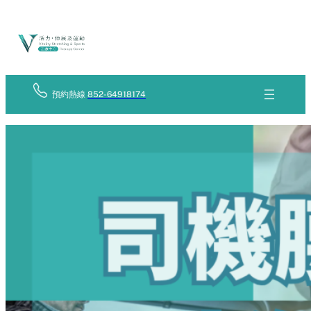
Skip
立
to
即
查
content
詢
預約熱線
852-64918174