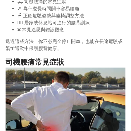
🛻 司機腰痛的常見症狀
🔎 為什麼長時間開車容易腰痛
🪑 正確駕駛姿勢與座椅調整方法
🏋️‍♂️ 居家或休息站可進行的腰背訓練
❌ 常見迷思與錯誤觀念
透過這些方法，你不必完全停止開車，也能在長途駕駛或
繁忙通勤中保護腰背健康。
司機腰痛常見症狀