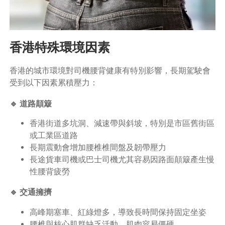
香港特殊環境因素
香港的城市環境對司機腰背健康有特別影響，長期駕駛會
受到以下因素累積壓力：
🔹 道路顛簸
香港街道多坑洞、減速帶與斜坡，特別是市區舊街區
或工業區道路
長期震動會增加腰椎椎間盤及韌帶壓力
長途貨車司機或巴士司機尤其容易因路面顛簸產生慢
性腰背疲勞
🔹 交通擁擠
高峰期塞車、紅綠燈多，導致長時間保持固定坐姿
腰椎與核心肌群缺乏活動，肌肉容易僵硬