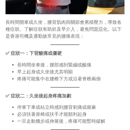
長時間開車或久坐，腰背肌肉與關節會累積壓力，導致各
種症狀。了解症狀有助於及早介入，避免問題惡化。以下
是香港司機及通勤族常見的腰痛表現：
✅ 症狀一：下背酸痛或僵硬
長時間坐車後，腰部感到緊繃或酸痛
早上起身或久坐後尤其明顯
疼痛可能集中在腰椎下方或沿著脊椎兩側
✅ 症狀二：久坐後起身疼痛加劇
停車下車或站立時感到腰背刺痛或痠麻
必須扶著座椅或扶手才能順利起身
一旦走動幾步或伸展後，疼痛可能暫時緩解