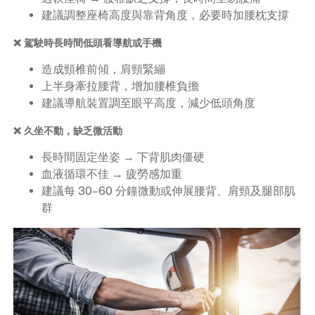
建議調整座椅高度與靠背角度，必要時加腰枕支撐
❌ 駕駛時長時間低頭看導航或手機
造成頸椎前傾，肩頸緊繃
上半身牽拉腰背，增加腰椎負擔
建議導航裝置調至眼平高度，減少低頭角度
❌ 久坐不動，缺乏微活動
長時間固定坐姿 → 下背肌肉僵硬
血液循環不佳 → 疲勞感加重
建議每 30–60 分鐘微動或伸展腰背、肩頸及腿部肌
群