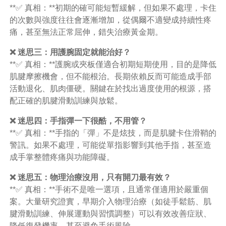
**✅ 真相：**初期的確可能短暫緩解，但如果不處理，卡住
的次數與強度往往會逐漸增加，從偶爾不適變成持續性疼
痛，甚至無法正常屈伸，錯失治療黃金期。
❌ 迷思三：用護腕固定就能治好？
**✅ 真相：**護腕或夾板僅適合初期短期使用，目的是降低
肌腱摩擦機會，但不能根治。長期依賴反而可能造成手部
活動退化、肌肉僵硬。關鍵在於找出過度使用的根源，搭
配正確的肌腱滑動訓練與放鬆。
❌ 迷思四：手指彈一下很酷，不用管？
**✅ 真相：**手指的「彈」不是炫技，而是肌腱卡住滑鞘的
警訊。如果不處理，可能從單指影響到其他手指，甚至造
成手掌整體疼痛與功能障礙。
❌ 迷思五：物理治療沒用，只有開刀最有效？
**✅ 真相：**手術不是唯一選項，且通常僅適用於嚴重個
案。大量研究證實，早期介入物理治療（如徒手鬆筋、肌
腱滑動訓練、伸展運動與習慣調整）可以有效改善症狀、
降低復發機率，甚至避免手術風險。