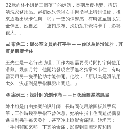
32歲的林小姐是三個孩子的媽媽，長期反覆抱嬰、擠奶、
清洗家務用品。起初她只覺得右手拇指早上特別僵硬，後
來逐漸出現卡住與「啪」一聲的彈響感，有時甚至難以完
全伸直。她自述：「連扣尿布、洗奶瓶都覺得卡手，影響
很大。」
💻 案例二：辦公室文員的打字手——你以為是滑鼠肘，其
實是肌腱卡住
王先生是一名行政助理，工作內容需要長時間打字與使用
滑鼠。幾個月前，他開始發現左手無名指常常卡住，有時
需要用另一隻手協助才能伸開。他說：「原以為是滑鼠用
太久，沒想到是手指肌腱出問題。」
🎨 案例三：設計師的創作痛——日夜繪圖累壞肌腱
陳小姐是自由接案的設計師，長時間使用繪圖板與手寫
筆，工作時幾乎手指不曾休息。她的中指卡住問題從偶發
進展到幾乎每天發作，甚至晚上睡覺會痛醒。她坦言：
「手指彈回來那一下真的會痛，影響到畫圖速度和情