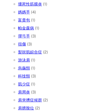
壞死性筋膜炎
(1)
媽媽手
(4)
富貴包
(1)
帕金森病
(1)
彈弓手
(3)
扭傷
(3)
梨狀肌綜合症
(2)
游泳肩
(1)
烏龜頸
(1)
科技頸
(3)
肌少症
(1)
肩周炎
(3)
肩夾擠症候群
(2)
肩膀脫位
(2)