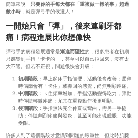
簡單來說，
只要你的手每天都在「重複做一樣的事」超過
數小時
，就是彈弓手的候選人！
一開始只會「彈」，後來連刷牙都
痛！病程進展比你想像快
彈弓手的病程發展通常是
漸進而隱性
的，很多患者在初期
只感覺到手指「卡卡的」，甚至可以自己拉回來，沒有太
大不適。但若不正視，問題很快會升級：
初期階段
：早上起床手指僵硬，活動後會改善；屈伸
時偶爾會有「卡住」或彈回的感覺，尚無明顯疼痛。
中期階段
：卡住頻率增加，手指活動變得吃力，彈動
時伴隨輕微疼痛；尤其在重複動作後更明顯。
後期階段
：手指無法完全伸直或彎曲，需另一手協
助；伴隨劇烈疼痛與發炎，甚至可能出現腫脹、功能
受限。
許多人到了這個階段才意識到問題的嚴重性，但此時肌腱