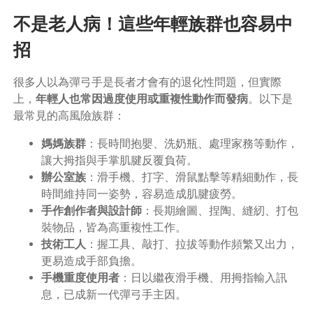
不是老人病！這些年輕族群也容易中
招
很多人以為彈弓手是長者才會有的退化性問題，但實際
上，
年輕人也常因過度使用或重複性動作而發病
。以下是
最常見的高風險族群：
媽媽族群
：長時間抱嬰、洗奶瓶、處理家務等動作，
讓大拇指與手掌肌腱反覆負荷。
辦公室族
：滑手機、打字、滑鼠點擊等精細動作，長
時間維持同一姿勢，容易造成肌腱疲勞。
手作創作者與設計師
：長期繪圖、捏陶、縫紉、打包
裝物品，皆為高重複性工作。
技術工人
：握工具、敲打、拉拔等動作頻繁又出力，
更易造成手部負擔。
手機重度使用者
：日以繼夜滑手機、用拇指輸入訊
息，已成新一代彈弓手主因。