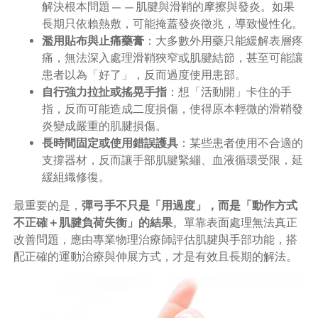
解決根本問題——肌腱與滑鞘的摩擦與發炎。如果
長期只依賴熱敷，可能掩蓋發炎徵兆，導致慢性化。
濫用貼布與止痛藥膏
：大多數外用藥只能緩解表層疼
痛，無法深入處理滑鞘狹窄或肌腱結節，甚至可能讓
患者以為「好了」，反而過度使用患部。
自行強力拉扯或搖晃手指
：想「活動開」卡住的手
指，反而可能造成二度損傷，使得原本輕微的滑鞘發
炎變成嚴重的肌腱損傷。
長時間固定或使用錯誤護具
：某些患者使用不合適的
支撐器材，反而讓手部肌腱緊繃、血液循環受限，延
緩組織修復。
最重要的是，
彈弓手不只是「用過度」，而是「動作方式
不正確＋肌腱負荷失衡」的結果
。單靠表面處理無法真正
改善問題，應由專業物理治療師評估肌腱與手部功能，搭
配正確的運動治療與伸展方式，才是有效且長期的解法。