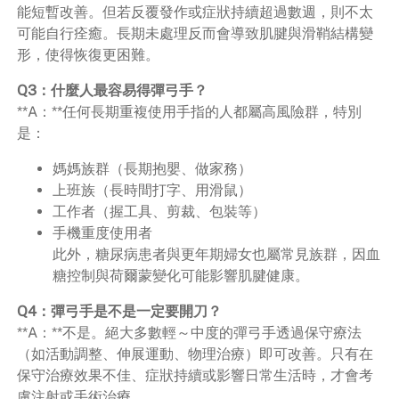
能短暫改善。但若反覆發作或症狀持續超過數週，則不太
可能自行痊癒。長期未處理反而會導致肌腱與滑鞘結構變
形，使得恢復更困難。
Q3：什麼人最容易得彈弓手？
**A：**任何長期重複使用手指的人都屬高風險群，特別
是：
媽媽族群（長期抱嬰、做家務）
上班族（長時間打字、用滑鼠）
工作者（握工具、剪裁、包裝等）
手機重度使用者
此外，糖尿病患者與更年期婦女也屬常見族群，因血
糖控制與荷爾蒙變化可能影響肌腱健康。
Q4：彈弓手是不是一定要開刀？
**A：**不是。絕大多數輕～中度的彈弓手透過保守療法
（如活動調整、伸展運動、物理治療）即可改善。只有在
保守治療效果不佳、症狀持續或影響日常生活時，才會考
慮注射或手術治療。