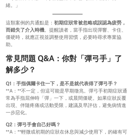
緒。」
這類案例的共通點是：
初期症狀常被忽略或誤認為疲勞，
而錯失了介入時機
。提醒讀者，當手指出現彈響、卡住、
僵硬時，就應正視並調整使用習慣，必要時尋求專業協
助。
常見問題 Q&A：你對「彈弓手」了
解多少？
Q1：手指偶爾卡住一下，是不是就代表得了彈弓手？
**A：**不一定，但這可能是早期徵兆。彈弓手初期症狀通
常為手指屈伸時「彈」一下，或晨間僵硬。如果症狀反覆
出現、伴隨疼痛或活動受限，建議及早評估，避免病情進
一步惡化。
Q2：彈弓手會自己好嗎？
**A：**輕微或初期的症狀在休息與減少使用下，的確有可