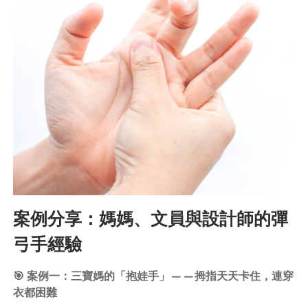
案例分享：媽媽、文員與設計師的彈
弓手經驗
🎯 案例一：三寶媽的「抱娃手」——拇指天天卡住，連穿
衣都困難