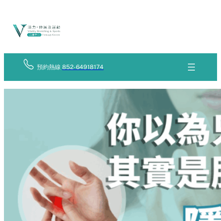
Skip
立
to
即
查
content
詢
預約熱線
852-64918174