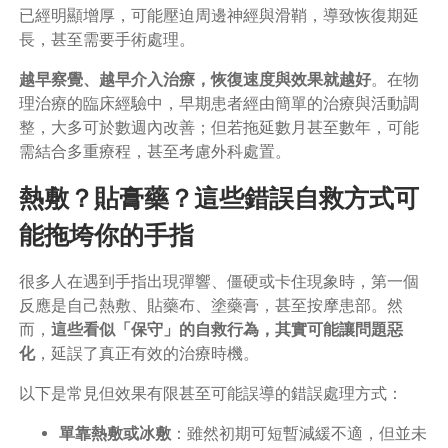
已經明顯增厚，可能壓迫周邊神經與滑鞘，導致恢復期延
長，甚至需要手術處理。
越早察覺、越早介入治療，恢復速度與效果就越好
。在物
理治療的臨床經驗中，早期患者經由簡單的治療與活動調
整，大多可於數週內改善；但若拖延數月甚至數年，可能
需結合多重療程，甚至考慮外科處置。
熱敷？貼膏藥？這些錯誤自救方式可
能拖垮你的手指
很多人在遇到手指出現彈響、僵硬或卡住現象時，第一個
反應是自己熱敷、貼藥布、塗藥膏，甚至按摩患部。然
而，
這些看似「保守」的自救行為，其實可能讓問題惡
化
，延誤了真正有效的治療時機。
以下是常見但效果有限甚至可能誤導的錯誤處理方式：
單靠熱敷或冰敷
：雖然初期可短暫減緩不適，但並未