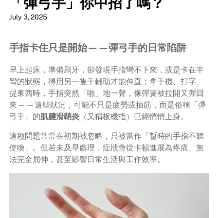
「彈弓手」你中招了嗎？
July 3, 2025
手指卡住只是開始——彈弓手的日常陷阱
早上起床，準備刷牙，卻發現手指彎不下來，或是卡在半
彎的狀態，得用另一隻手輔助才能伸直；拿手機、打字、
提東西時，手指突然「啪」地一聲，像彈簧被拉開又彈回
來——這些狀況，可能不只是疲勞或抽筋，而是俗稱「彈
弓手」的
肌腱滑鞘炎
（又稱板機指）已經悄悄上身。
這種問題常常在初期被忽略，只被當作「暫時的手指不聽
使喚」。但若未及早處理，症狀會從卡頓進展為疼痛、無
法完全屈伸，甚至影響日常生活與工作效率。