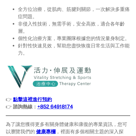
全方位治療，從肌肉、筋腱到關節，一次解決多重痛
症問題。
非侵入性技術，無需手術，安全高效，適合各年齡
層。
個性化治療方案，專業團隊根據您的情況量身制定。
針對性快速見效，幫助您盡快恢復日常生活與工作能
力。
👉
點擊這裡進行預約
👉
諮詢熱線：
+852 64918174
為了讓您獲得更多有關身體健康和康復的專業資訊，您可
以瀏覽我們的
健康專欄
，裡面有多個相關主題的深入探